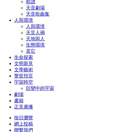
歌譜
天音劇場
天音歌曲集
人與環境
人與環境
天災人禍
天地與人
生態環境
其它
生命探索
文明新見
文學藝術
警世預言
宇宙時空
巨變中的宇宙
劇場
書籍
正見廣播
按日瀏覽
網上投稿
聯繫我們