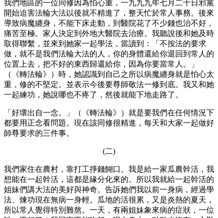
我們地區的一位同修因為怕心重，一九九九年七月二十日邪黨
開始迫害法輪大法以後就不精進了，整天忙於常人事務。後來
導致病魔纏身，不能下床走動，到醫院花了不少錢也治不好，
痛苦至極。家人決定到外地大醫院去治療。我聽說後和她及時
取得聯繫，並來到她家一起學法，當讀到：「不按法的要求
做，就不是我們法輪大法的人，你的身體還給你退回到常人的
位置上去，把不好的東西歸還給你，因為你要當常人。」
（《轉法輪》）時，她認識到自己之所以病魔纏身就是怕心太
重，修的不堅定。並表示今後要尊師敬法一修到底。我又和她
一起練功，她說哪也不疼了，然後就能下地走路了。
「好壞出自一念。」（《轉法輪》）就是要我們在任何情況下
都要用正念看問題。現在該同修很精進，每天和大家一起做好
師尊要求的三件事。
(二)
我們家住在農村，靠打工掙錢餬口。我是給一家瓜農幹活，我
想能在一起幹活，這都是緣分化來的。所以我就給一起幹活的
姐妹們講大法的美好與神奇。告訴她們我以前一身病，經過學
法、煉功現在無病一身輕。瓜地的活很累，又是炎熱的夏天，
所以常人覺得特別難熬。一天，有兩姐妹象來病的症狀，一位