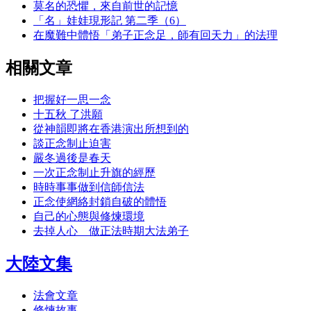
莫名的恐懼，來自前世的記憶
「名」娃娃現形記 第二季（6）
在魔難中體悟「弟子正念足，師有回天力」的法理
相關文章
把握好一思一念
十五秋 了洪願
從神韻即將在香港演出所想到的
談正念制止迫害
嚴冬過後是春天
一次正念制止升旗的經歷
時時事事做到信師信法
正念使網絡封鎖自破的體悟
自己的心態與修煉環境
去掉人心 做正法時期大法弟子
大陸文集
法會文章
修煉故事