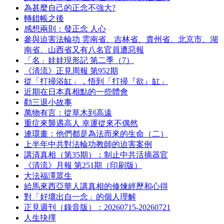
為甚麼自己的正念不強大?
轉錯帳之後
感想兩則：發正念 人心
參與迫害法輪功 雲南省、吉林省、貴州省、北京市、湖
南省、山西省又有八名官員遭惡報
「名」娃娃現形記 第二季（7）
《清流》正見周報 第952期
從「打掃浴缸」，悟到「打掃『欲』缸」
近期在日本真相點的一些體會
勸三退小故事
萬物有言：從草木到高遠
重症來襲遇高人 幸運從來不偶然
連環畫：他們都是為法而來的生命（二）
上半年中共對法輪功教師的迫害案例
講清真相（第35期）：制止中共活摘器官
《清流》月報 第251期（印刷版）
大法福澤眾生
給馬來西亞華人講真相的修煉經歷和心得
對「好壞出自一念」的個人理解
正見週刊（錄音版）：20260715-20260721
人生抉擇