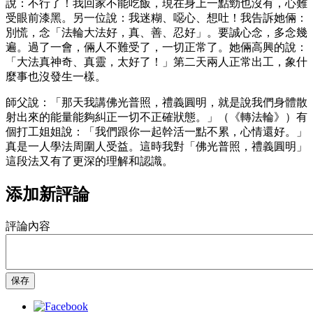
說：不行了！我回家不能吃飯，現在身上一點勁也沒有，心難
受眼前漆黑。另一位說：我迷糊、噁心、想吐！我告訴她倆：
別慌，念「法輪大法好，真、善、忍好」。要誠心念，多念幾
遍。過了一會，倆人不難受了，一切正常了。她倆高興的說：
「大法真神奇、真靈，太好了！」第二天兩人正常出工，象什
麼事也沒發生一樣。
師父說：「那天我講佛光普照，禮義圓明，就是說我們身體散
射出來的能量能夠糾正一切不正確狀態。」（《轉法輪》）有
個打工姐姐說：「我們跟你一起幹活一點不累，心情還好。」
真是一人學法周圍人受益。這時我對「佛光普照，禮義圓明」
這段法又有了更深的理解和認識。
添加新評論
評論內容
保存