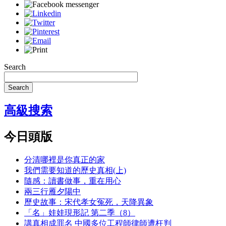
Search
Search
高級搜索
今日頭版
分清哪裡是你真正的家
我們需要知道的歷史真相(上)
隨感：讀書做事，重在用心
兩三行雁夕陽中
歷史故事：宋代孝女冤死，天降異象
「名」娃娃現形記 第二季（8）
講真相成罪名 中國多位工程師律師遭枉判