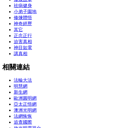
祛病健身
小弟子園地
修煉體悟
神奇經歷
其它
正念正行
迫害真相
神目如電
講真相
相關連結
法輪大法
明慧網
新生網
歐洲圓明網
亞太正悟網
澳洲光明網
法網恢恢
追查國際