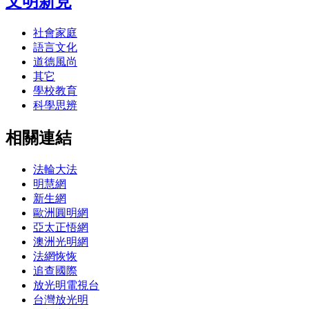
文明新見
社會家庭
語言文化
道德風尚
其它
學校教育
科學思辨
相關連結
法輪大法
明慧網
新生網
歐洲圓明網
亞太正悟網
澳洲光明網
法網恢恢
追查國際
放光明電視台
台灣放光明