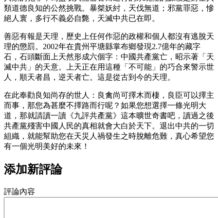
類道德良知的公然挑戰。暴桀妖紂，天伐無道；邪黨罪惡，慘
絕人寰，多行不義必自斃，天滅中共已在即。
善惡有報是天理，歷史上任何作惡的政權和個人都沒有逃脫天
理的懲罰。2002年在貴州平塘縣掌布鄉發現2.7億年的藏字
石，石頭斷面上天然形成六個字：中國共產黨亡，昭示著「天
滅中共」的天意。上天正在用這種「不可能」的巧合來警示世
人，順天者昌，逆天者亡。這是從古到今的天理。
在此奉勸良知尚存的世人：良禽尚可擇木而棲，良臣可以擇主
而事，那您為甚麼不擇路而行呢？如果您想選擇一條光明大
道，那就請讀一讀《九評共產黨》這本曠世奇書吧，讀過之後
共產黨殘害中國人民的真相就會大白於天下。退出中共的一切
組織，就能幫助您在天災人禍發生之時脫離危難，真心希望您
有一個光明美好的未來！
添加新評論
評論內容