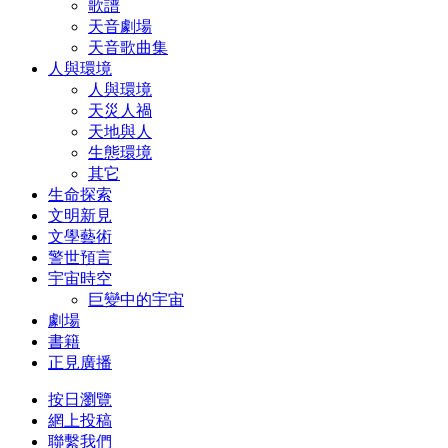
歌譜
天音劇場
天音歌曲集
人與環境
人與環境
天災人禍
天地與人
生態環境
其它
生命探索
文明新見
文學藝術
警世預言
宇宙時空
巨變中的宇宙
劇場
書籍
正見廣播
按日瀏覽
網上投稿
聯繫我們