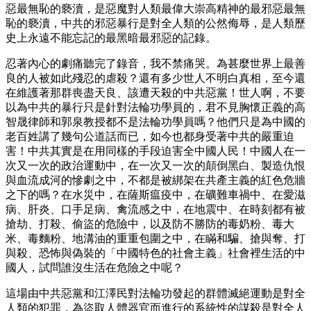
惡最無恥的褻瀆，是惡魔對人類最偉大崇高精神的最邪惡最無
恥的褻瀆，中共的邪惡暴行是對全人類的公然侮辱，是人類歷
史上永遠不能忘記的最黑暗最邪惡的記錄。
忍著內心的劇痛聽完了錄音，我不禁痛哭。為甚麼世界上最善
良的人被如此殘忍的虐殺？還有多少世人不明白真相，至今還
在維護著那群喪盡天良、該遭天殺的中共惡黨！世人啊，不要
以為中共的暴行只是針對法輪功學員的，君不見胸懷正義的高
智晟律師和郭泉教授都不是法輪功學員嗎？他們只是為中國的
老百姓講了幾句公道話而已，如今也都身受著中共的嚴重迫
害！中共其實是在用同樣的手段迫害全中國人民！中國人在一
次又一次的政治運動中，在一次又一次的顛倒黑白、製造仇恨
與血流成河的慘劇之中，不都是被綁架在共產主義的紅色危牆
之下的嗎？在水災中，在薩斯瘟疫中，在礦難車禍中、在愛滋
病、肝炎、口手足病、禽流感之中，在地震中、在時刻都有被
搶劫、打殺、偷盜的危險中，以及防不勝防的毒奶粉、毒大
米、毒麵粉、地溝油的重重包圍之中，在瞞和騙、搶與奪、打
與殺、恐怖與偽裝的「中國特色的社會主義」社會裡生活的中
國人，試問誰沒生活在危險之中呢？
這場由中共惡黨和江澤民對法輪功發起的群體滅絕運動是對全
人類的犯罪，為盜取人體器官而進行的系統性的謀殺是對全人