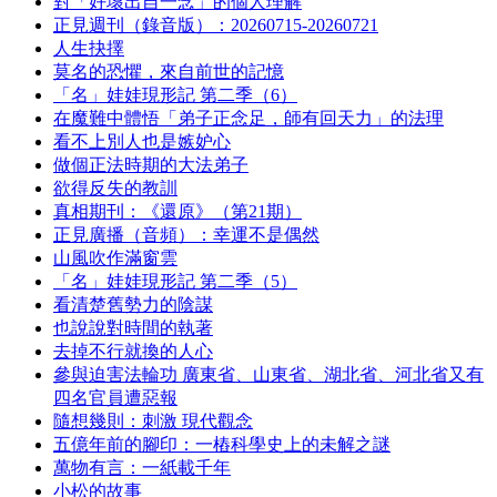
對「好壞出自一念」的個人理解
正見週刊（錄音版）：20260715-20260721
人生抉擇
莫名的恐懼，來自前世的記憶
「名」娃娃現形記 第二季（6）
在魔難中體悟「弟子正念足，師有回天力」的法理
看不上別人也是嫉妒心
做個正法時期的大法弟子
欲得反失的教訓
真相期刊：《還原》（第21期）
正見廣播（音頻）：幸運不是偶然
山風吹作滿窗雲
「名」娃娃現形記 第二季（5）
看清楚舊勢力的陰謀
也說說對時間的執著
去掉不行就換的人心
參與迫害法輪功 廣東省、山東省、湖北省、河北省又有
四名官員遭惡報
隨想幾則：刺激 現代觀念
五億年前的腳印：一樁科學史上的未解之謎
萬物有言：一紙載千年
小松的故事