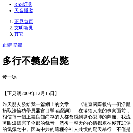
RSS訂閱
天音播客
正見首頁
文明新見
其它
正體
簡體
多行不義必自斃
黃一鳴
【正見網2009年12月15日】
昨天朋友發給我一篇網上的文章――《追查國際報告一例活體
摘取法輪功學員器官目擊者證詞》，在慘絕人寰的事實面前，
相信每一個正義良知尚存的人都會感到撕心裂肺的劇痛。我流
著眼淚聽完了全部的錄音，然後一整天的心情都處在極其悲傷
的氣氛之中。因為中共的這種令神人共憤的驚天暴行，不僅是