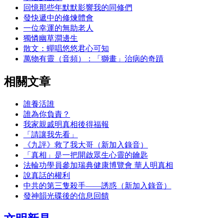
回憶那些年默默影響我的同修們
發快遞中的修煉體會
一位幸運的無助老人
獨憐幽草澗邊生
散文：蟬唱悠悠君心可知
萬物有靈（音頻）：「獅畫」治病的奇蹟
相關文章
誰養活誰
誰為你負責？
我家親戚明真相後得福報
「請讓我先看」
《九評》救了我大哥（新加入錄音）
「真相」是一把開啟眾生心靈的鑰匙
法輪功學員參加瑞典健康博覽會 華人明真相
說真話的權利
中共的第三隻殺手――誘惑（新加入錄音）
發神韻光碟後的信息回饋