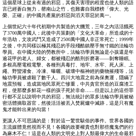
這個星球上從未有過的邪惡，其傷天害理的程度也使人類的語
言已經蒼白無力，罄南山之竹，也難書自我標榜「偉大、光
榮、正確」的中國共產黨的邪惡與滔天罪惡於萬一。
上個世紀六十年代初期中共製造的大饑荒，三年之內活活餓死
了3700萬中國人；此後中共策劃的「文化大革命」所造成的十
年浩劫，文攻武鬥又造成了2500萬中國人非正常死亡；1999年
之後，中共同樣以極其殘忍的手段殘酷鎮壓手無寸鐵的法輪功
學員。在中國大陸的勞教所中，法輪功學員無論是小孩還是年
逾花甲的老人、婦女，都被殘忍的酷刑折磨著――剝奪睡眠、
多根高壓電棍電擊、各種刑具毒打、地牢、水牢、死人床、上
繩、野蠻灌食、冷凍、曝曬、破壞中樞神經的藥物摧殘等，法
輪功學員被虐殺了數千人。四川大地震之前為保奧運，隱瞞了
地震預報，造成當地民眾死亡慘重，中共貪官所造的豆腐渣工
程，使那麼多鮮花一樣的孩子死於非命……但是以上的這些罪
行都不足以說明中共的邪惡，無法統計的眾多法輪功學員被秘
密活體摘取器官，然後活活被丟入焚屍爐中滅跡，這是只有魔
鬼才能幹出來的勾當！
更讓人不可思議的是：對於這一驚世駭俗的事件。世界各國的
主流媒體竟然視而不見！各國的政要權貴也對那些魔鬼們的行
為麻木不仁！這是在人類的文明史上對人類最偉大的生命最邪