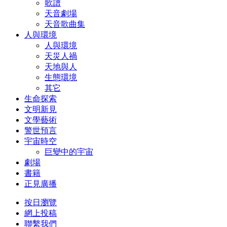
歌譜
天音劇場
天音歌曲集
人與環境
人與環境
天災人禍
天地與人
生態環境
其它
生命探索
文明新見
文學藝術
警世預言
宇宙時空
巨變中的宇宙
劇場
書籍
正見廣播
按日瀏覽
網上投稿
聯繫我們