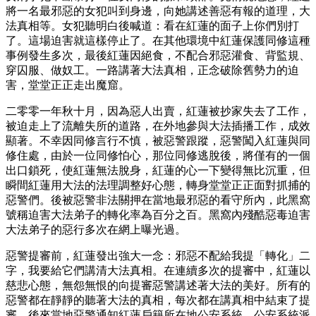
將一名最邪惡的女犯叫到身邊，向她講述善惡有報的道理，大
法真相等。女犯聽明白後喊道：看在紅蓮的面子上你們別打
了。這場迫害就這樣停止了。在其他環境中紅蓮保護同修這種
事例發生多次，最後紅蓮因絕食，不配合邪惡灌食、背監規、
穿囚服、做奴工。一路講著大法真相，正念破除舊勢力的迫
害，堂堂正正走出魔窟。
二零零一年秋十月，因為惡人出賣，紅蓮被抄家失去了工作，
被迫走上了流離失所的道路，在外地參與大法插播工作，成效
顯著。不幸因同修言行不慎，被惡警跟蹤，惡警闖入紅蓮與同
修住處，由於一位同修怕心，那位同修逃脫後，將僅有的一個
出口鎖死，使紅蓮無法脫身，紅蓮的心一下變得無比沉重，但
瞬間紅蓮用大法的法理調整好心態，轉身堂堂正正面對抓捕的
惡警們。後被惡警非法關押在當地最邪惡的看守所內，此黑窩
號稱迫害大法弟子的轉化率為百分之百。黑窩內殘酷惡毒迫害
大法弟子的惡行多次在網上曝光過。
惡警提審前，紅蓮發出強大一念：邪惡不配給我提「轉化」二
字，我要給它們講清大法真相。在連續多次的提審中，紅蓮以
慈悲心態，無怨無恨的向提審惡警講述著大法的美好。所有的
惡警都在靜靜的聽著大法的真相，每次都在講真相中結束了提
審。後來當地惡警通知紅蓮戶籍所在地公安系統，公安系統派