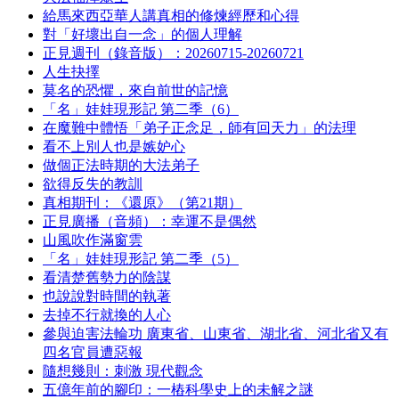
給馬來西亞華人講真相的修煉經歷和心得
對「好壞出自一念」的個人理解
正見週刊（錄音版）：20260715-20260721
人生抉擇
莫名的恐懼，來自前世的記憶
「名」娃娃現形記 第二季（6）
在魔難中體悟「弟子正念足，師有回天力」的法理
看不上別人也是嫉妒心
做個正法時期的大法弟子
欲得反失的教訓
真相期刊：《還原》（第21期）
正見廣播（音頻）：幸運不是偶然
山風吹作滿窗雲
「名」娃娃現形記 第二季（5）
看清楚舊勢力的陰謀
也說說對時間的執著
去掉不行就換的人心
參與迫害法輪功 廣東省、山東省、湖北省、河北省又有
四名官員遭惡報
隨想幾則：刺激 現代觀念
五億年前的腳印：一樁科學史上的未解之謎