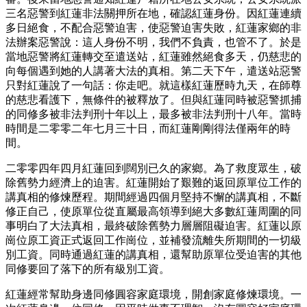
三名惡警到紅蓮非法關押所在地，確認紅蓮身份。因紅蓮連續
多日絕食，不配合惡警迫害，使惡警迫害失敗，紅蓮家鄉的非
法辦案惡警說：這人身份不明，我們不負責，也管不了。於是
當地惡警將紅蓮轉交至遣送站，紅蓮雖然絕食多天，仍慈悲的
向每個遇到她的人講著大法的真相。第二天下午，遣送站惡警
只對紅蓮說了一句話：你走吧。就這樣紅蓮歷時九天，在師尊
的慈悲看護下，無條件的被釋放了。但與紅蓮同時被惡警抓捕
的同修多被非法判刑十年以上，最多被非法判刑十八年。當時
時間是二零零二年七月三十日，而紅蓮剛剛得法僅兩年的時
間。
二零零四年四月紅蓮回到闊別已久的家鄉。為了救度眾生，破
除舊勢力經濟上的迫害。紅蓮開始了艱難的返回原單位工作的
講真相的修煉歷程。期間經過四個月堅持不懈的講真相，不斷
修正自己，使原單位從直屬最高領導到絕大多數紅蓮周圍的同
事明白了大法真相，最終破除舊勢力層層阻礙迫害。紅蓮以原
崗位原工資正式返回工作崗位，並補發流離失所期間的一切級
別工資。同時通過紅蓮的講真相，還幫助原單位受迫害的其他
同修要回了落下的所有級別工資。
紅蓮經常幫助身邊同修圓容家庭環境，開創家庭修煉環境。一