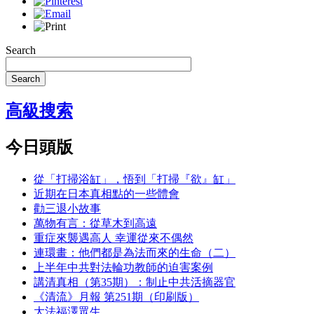
Search
Search
高級搜索
今日頭版
從「打掃浴缸」，悟到「打掃『欲』缸」
近期在日本真相點的一些體會
勸三退小故事
萬物有言：從草木到高遠
重症來襲遇高人 幸運從來不偶然
連環畫：他們都是為法而來的生命（二）
上半年中共對法輪功教師的迫害案例
講清真相（第35期）：制止中共活摘器官
《清流》月報 第251期（印刷版）
大法福澤眾生