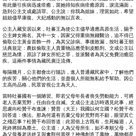
有此藥引疾病迅速痊癒，當她得知疾病痊癒原因，淚流滿面，
急到公主文成處請罪。公主說：你我為姐妹，理當如此，希望
姐姐儘早康復。大妃感動的無以言表。
公主入藏安居以來，吐蕃王為使公主儘早適應高原生活，賜予
公主婢女兩名。其中一女，因家父得重病無錢醫治，迫不得已
偷取公主黃金首飾一件，為其父診病。事後敗漏，按吐蕃王朝
法典規定：農奴偷取主人貴重物品應受剝皮酷刑。文成公主以
慈悲為懷，原諒了婢女所犯之罪，並派醫者為其父免費治癒惡
疾。這兩件事情為藏民廣泛流傳。
每隔幾月，公主都會出行隨訪，進入普通藏民家中，了解他們
的疾苦，關心他們的生活，並盡個人所能無私給予幫助。因公
主高尚品格，民眾皆視公主為天人。
當時吐蕃國有一個陋習。即若父母年長者喪失勞動能力，可將
老人丟棄荒野，任由自生自滅。文成公主走訪時遇見此事，經
思慮向松贊干布進諫：贊普（大王）我國以何立國？松贊干布
回答道：佛法。那為何還有丟棄父母於荒野而不顧，眼望其亡
之殘忍事？松贊干布回答道：此習俗上古既有，生死輪迴，人
死終將歸為塵土。公主道：人為父母所生，如不孝順父母，不
為父母養老送終又與禽獸何異呀？神佛創造了萬物，萬物都是