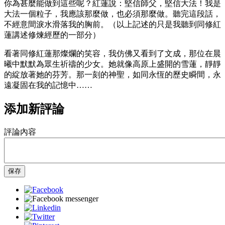
你為甚麼能做到這些呢？紅蓮說：堅信師父，堅信大法！我是
大法一個粒子，我應該那麼做，也必須那麼做。聽完這段話，
不經意間淚水滑落我的胸前。（以上記述的只是我聽到同修紅
蓮講述修煉經歷的一部分）
看著同修紅蓮那燦爛的笑容，我仿佛又看到了文成，那位在晨
曦中默默為眾生祈禱的少女。她就像高原上盛開的雪蓮，靜靜
的綻放著她的芬芳。那一刻的神聖，如同永恆的歷史瞬間，永
遠凝固在我的記憶中……
添加新評論
評論內容
保存