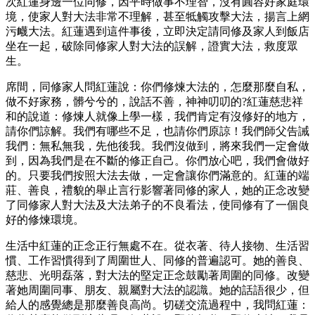
次紅蓮身邊一位同修，因平時做事不理智，沒有圓容好家庭環
境，使家人對大法非常不理解，甚至牴觸攻擊大法，揚言上網
污衊大法。紅蓮遇到這件事後，立即決定請同修及家人到飯店
坐在一起，破除同修家人對大法的誤解，證實大法，救度眾
生。
席間，同修家人問紅蓮說：你們修煉大法的，怎麼那麼自私，
做不好家務，髒兮兮的，說話不善，神神叨叨的?紅蓮慈悲祥
和的說道：修煉人就像上學一樣，我們肯定有沒修好的地方，
請你們諒解。我們有哪些不足，也請你們原諒！我們師父告誡
我們：無私無我，先他後我。我們沒做到，將來我們一定會做
到，因為我們是在不斷的修正自己。你們放心吧，我們會做好
的。只要我們按照大法去做，一定會讓你們滿意的。紅蓮的端
莊、善良，禮貌的舉止言行影響著同修的家人，她的正念改變
了同修家人對大法及大法弟子的不良看法，使同修有了一個良
好的修煉環境。
生活中紅蓮的正念正行無處不在。從衣著、待人接物、生活習
慣、工作習慣得到了周圍世人、同修的普遍認可。她的善良、
慈悲、光明磊落，對大法的堅定正念鼓勵著周圍的同修。改變
著她周圍同事、朋友、親屬對大法的認識。她的話語很少，但
給人的感覺總是那麼善良高尚。切磋交流過程中，我問紅蓮：