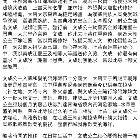
間，在雅魯藏布江流域崛起的吐蕃王朝君主松贊干布侵犯大唐
邊境兵敗後，上書天朝乞罪，並求婚。希望與大唐世代修好，
和睦相處。大唐太宗皇帝為穩定邊疆，為漢藏兩族人民免受戰
爭塗炭，選溫柔婉約、高貴典雅的皇室宗女李雁兒，封公主號
名文成，賜婚吐蕃王。臨行前，文成公主於皇宮金殿叩謝聖主
恩典。太宗皇帝言道：文成，你此去吐蕃任重道遠。身為天朝
公主下嫁吐蕃，當以兩國修好，弘揚天朝人文，教化蠻族為己
任，勿以個人得失為己慮。應心存天朝、吐蕃百姓幸福於心
中。我以責成江夏王及相關人等護送你入藏。文成，你還有何
需求？文成說：謝聖上恩典。文成別無他求，當以此身上報父
皇隆恩……
文成公主入藏和親的陪嫁隊伍十分龐大，大唐天子所賜天朝嫁
妝更是珍貴豐富。其中釋迦摩尼金身佛像至今仍供奉在拉薩
（神之地）大昭寺內，香火鼎盛。與文成公主隨行除陪嫁婢女
外一批大唐文士、樂師、農技、建築工匠等也隨同入藏。文成
公主經幾個月的艱苦跋涉到達青海省境內黃河發源地--水草豐
盛的河源，與在此等候已久的吐蕃王相見，吐蕃王被文成公主
的端莊、高雅所折服，在吐蕃王朝都城拉薩舉行勝大婚禮。人
民載歌載舞歡樂的慶祝，整個都城就像歡樂的海洋。
隨著時間的推移，在日常生活中，文成公主細心關懷松贊干布