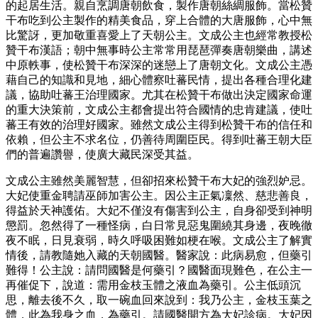
的起居生活。親自烹調唐朝飲食，製作唐朝絲綢服飾。當松贊
干布吃到公主製作的精美食品，穿上合體的大唐服飾，心中無
比驚訝，更加敬重喜愛上了天朝公主。文成公主也經常教授松
贊干布漢語；朝中無事時公主常常用琵琶彈奏唐朝樂曲，講述
中原軼事，使松贊干布深深的迷戀上了唐朝文化。文成公主憑
藉自己的知識和見地，細心體察吐蕃民情，提出各種合理化建
議，協助吐蕃王治理國家。尤其在松贊干布做出決定國家命運
的重大決策前，文成公主都會提出符合國情的忠肯建議，使吐
蕃王有效的治理好國家。雖然文成公主得到松贊干布的信任和
依賴，但公主不求名位，仍善待周圍臣民。得到吐蕃王朝大臣
們的普遍讚譽，使廣大藏民深受其益。
文成公主雖然美麗智慧，但卻招來松贊干布大妃的強烈妒忌。
大妃使重金聘請巫師加害公主。因公主正氣凜然、慈悲善良，
得益於天神護佑。大妃不僅沒有傷害到公主，自身卻受到神明
懲罰。忽然得了一種怪病，白日常見惡鬼圍繞其身邊，夜晚徹
夜不眠，日見衰弱，時久呼吸困難如梗在喉。文成公主了解實
情後，請教隨她入藏的天朝國醫。醫家說：此病易愈，但藥引
難得！公主說：請問國醫是何藥引？國醫面現難色，在公主一
再催促下，說道：需用金枝玉體之液血為藥引。公主低頭沉
思，離去後不久，取一碗血回來說到：我乃公主，金枝玉葉之
體，此為我身之血，為藥引。請國醫開方為大妃診病。大妃因