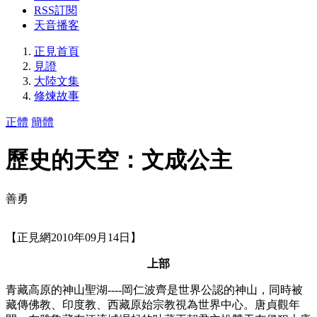
RSS訂閱
天音播客
正見首頁
見證
大陸文集
修煉故事
正體
簡體
歷史的天空：文成公主
善勇
【正見網2010年09月14日】
上部
青藏高原的神山聖湖----岡仁波齊是世界公認的神山，同時被
藏傳佛教、印度教、西藏原始宗教視為世界中心。唐貞觀年