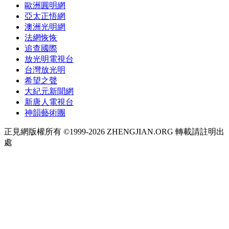
歐洲圓明網
亞太正悟網
澳洲光明網
法網恢恢
追查國際
放光明電視台
台灣放光明
希望之聲
大紀元新聞網
新唐人電視台
神韻藝術團
正見網版權所有 ©1999-2026 ZHENGJIAN.ORG 轉載請註明出
處