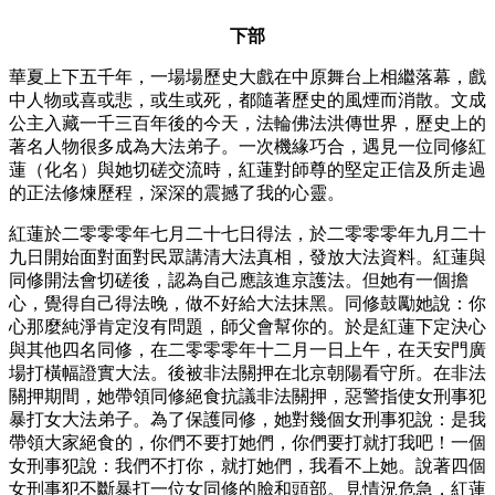
下部
華夏上下五千年，一場場歷史大戲在中原舞台上相繼落幕，戲
中人物或喜或悲，或生或死，都隨著歷史的風煙而消散。文成
公主入藏一千三百年後的今天，法輪佛法洪傳世界，歷史上的
著名人物很多成為大法弟子。一次機緣巧合，遇見一位同修紅
蓮（化名）與她切磋交流時，紅蓮對師尊的堅定正信及所走過
的正法修煉歷程，深深的震撼了我的心靈。
紅蓮於二零零零年七月二十七日得法，於二零零零年九月二十
九日開始面對面對民眾講清大法真相，發放大法資料。紅蓮與
同修開法會切磋後，認為自己應該進京護法。但她有一個擔
心，覺得自己得法晚，做不好給大法抹黑。同修鼓勵她說：你
心那麼純淨肯定沒有問題，師父會幫你的。於是紅蓮下定決心
與其他四名同修，在二零零零年十二月一日上午，在天安門廣
場打橫幅證實大法。後被非法關押在北京朝陽看守所。在非法
關押期間，她帶領同修絕食抗議非法關押，惡警指使女刑事犯
暴打女大法弟子。為了保護同修，她對幾個女刑事犯說：是我
帶領大家絕食的，你們不要打她們，你們要打就打我吧！一個
女刑事犯說：我們不打你，就打她們，我看不上她。說著四個
女刑事犯不斷暴打一位女同修的臉和頭部。見情況危急，紅蓮