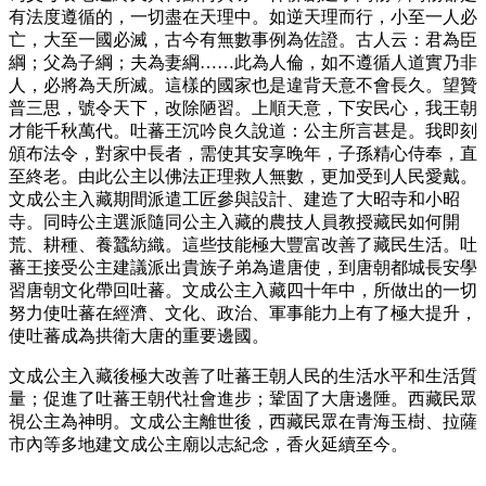
有法度遵循的，一切盡在天理中。如逆天理而行，小至一人必
亡，大至一國必滅，古今有無數事例為佐證。古人云：君為臣
綱；父為子綱；夫為妻綱……此為人倫，如不遵循人道實乃非
人，必將為天所滅。這樣的國家也是違背天意不會長久。望贊
普三思，號令天下，改除陋習。上順天意，下安民心，我王朝
才能千秋萬代。吐蕃王沉吟良久說道：公主所言甚是。我即刻
頒布法令，對家中長者，需使其安享晚年，子孫精心侍奉，直
至終老。由此公主以佛法正理救人無數，更加受到人民愛戴。
文成公主入藏期間派遣工匠參與設計、建造了大昭寺和小昭
寺。同時公主選派隨同公主入藏的農技人員教授藏民如何開
荒、耕種、養蠶紡織。這些技能極大豐富改善了藏民生活。吐
蕃王接受公主建議派出貴族子弟為遣唐使，到唐朝都城長安學
習唐朝文化帶回吐蕃。文成公主入藏四十年中，所做出的一切
努力使吐蕃在經濟、文化、政治、軍事能力上有了極大提升，
使吐蕃成為拱衛大唐的重要邊國。
文成公主入藏後極大改善了吐蕃王朝人民的生活水平和生活質
量；促進了吐蕃王朝代社會進步；鞏固了大唐邊陲。西藏民眾
視公主為神明。文成公主離世後，西藏民眾在青海玉樹、拉薩
市內等多地建文成公主廟以志紀念，香火延續至今。