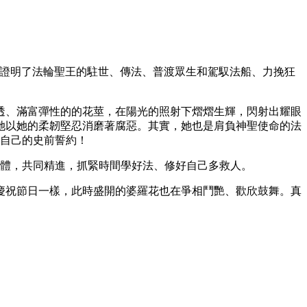
現證明了法輪聖王的駐世、傳法、普渡眾生和駕馭法船、力挽狂
透、滿富彈性的的花莖，在陽光的照射下熠熠生輝，閃射出耀眼
她以她的柔韌堅忍消磨著腐惡。其實，她也是肩負神聖使命的法
自己的史前誓約！
體，共同精進，抓緊時間學好法、修好自己多救人。
慶祝節日一樣，此時盛開的婆羅花也在爭相鬥艷、歡欣鼓舞。真