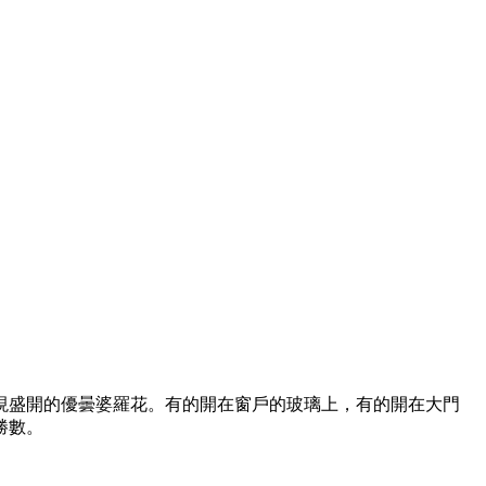
現盛開的優曇婆羅花。有的開在窗戶的玻璃上，有的開在大門
勝數。