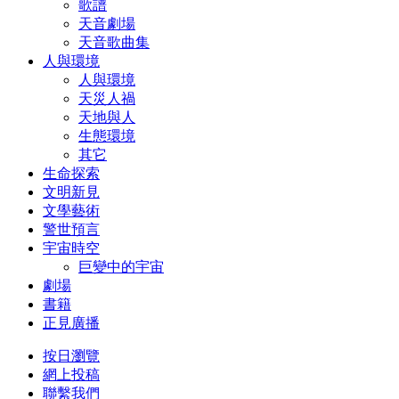
歌譜
天音劇場
天音歌曲集
人與環境
人與環境
天災人禍
天地與人
生態環境
其它
生命探索
文明新見
文學藝術
警世預言
宇宙時空
巨變中的宇宙
劇場
書籍
正見廣播
按日瀏覽
網上投稿
聯繫我們