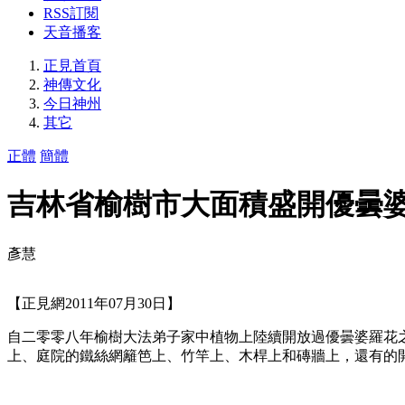
RSS訂閱
天音播客
正見首頁
神傳文化
今日神州
其它
正體
簡體
吉林省榆樹市大面積盛開優曇
彥慧
【正見網2011年07月30日】
自二零零八年榆樹大法弟子家中植物上陸續開放過優曇婆羅花
上、庭院的鐵絲網籬笆上、竹竿上、木桿上和磚牆上，還有的