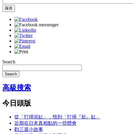
保存
Search
Search
高級搜索
今日頭版
從「打掃浴缸」，悟到「打掃『欲』缸」
近期在日本真相點的一些體會
勸三退小故事