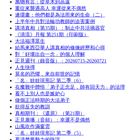
萬物有言：從草木到高遠
重症來襲遇高人 幸運從來不偶然
連環畫：他們都是為法而來的生命（二）
上半年中共對法輪功教師的迫害案例
講清真相（第35期）：制止中共活摘器官
《清流》月報 第251期（印刷版）
大法福澤眾生
給馬來西亞華人講真相的修煉經歷和心得
對「好壞出自一念」的個人理解
正見週刊（錄音版）：20260715-20260721
人生抉擇
莫名的恐懼，來自前世的記憶
「名」娃娃現形記 第二季（6）
在魔難中體悟「弟子正念足，師有回天力」的法理
看不上別人也是嫉妒心
做個正法時期的大法弟子
欲得反失的教訓
真相期刊：《還原》（第21期）
正見廣播（音頻）：幸運不是偶然
山風吹作滿窗雲
「名」娃娃現形記 第二季（5）
看清楚舊勢力的陰謀