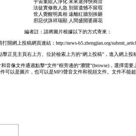
宇宙重組人淨化 未來選擇快商洽
法徒實修救人急 別留遺憾不留瑕
世人覺醒明真相 遠離紅牆別挨砸
邪惡伏誅祥瑞顯 人間盛開婆羅花
編者註：請將圖片根據以下的方式寄來：
請打開網上投稿網頁連結：http://news-b5.zhengjian.org/submit_articl
點擊正見主頁右上方、位於檢索上方的“網上投稿”，進入網上投
音像文件通過點擊“文件”框旁邊的“瀏覽”(browse)，選擇需
。文件可以是圖片，也可以是MP3聲音文件和視頻文件。文件不能超