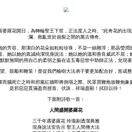
曇婆羅花開日，為轉輪聖王下世，正法度人之時。”此奇花的出
瀾、救亂世於崩裂之間的萬古傳奇。
她的芳容。那潔白的花朵如粒粒珍珠，不染一絲雜滓；那晶瑩潤
毅。她以她的真誠純潔現身說法；她以她的溫和善良威武不屈；
默默無聞的用自己的柔弱之軀在這五毒惡世中助師正法，兌現著
望、鼓勵和鞭策！督促我們榆樹大法弟子要更加配合好，形成整
待審而腦死亡之時和邪黨紅牆即將倒塌之際。民眾買鞭炮放鞭炮象
是邪惡惡貫滿盈而授首、伏誅，祥瑞盡顯！拭目以待！
下面附詩歌一首：
人間盛開婆羅花
三千年遇婆羅花 玲瓏剔透潔典雅
現身說法安告示 聖王人間傳大法