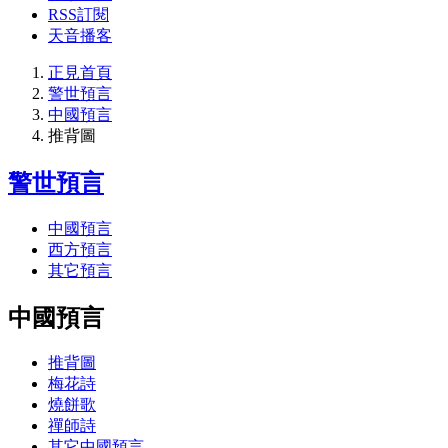
RSS訂閱
天音播客
正見首頁
警世預言
中國預言
推背圖
警世預言
中國預言
西方預言
其它預言
中國預言
推背圖
梅花詩
燒餅歌
禪師詩
其它中國預言