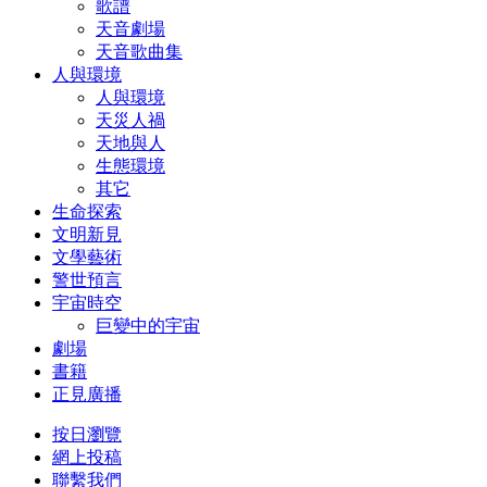
歌譜
天音劇場
天音歌曲集
人與環境
人與環境
天災人禍
天地與人
生態環境
其它
生命探索
文明新見
文學藝術
警世預言
宇宙時空
巨變中的宇宙
劇場
書籍
正見廣播
按日瀏覽
網上投稿
聯繫我們