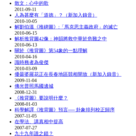
散文：心中的歌
2011-09-11
人為甚麼有「道德」？（新加入錄音）
2010-10-05
解劉伯溫《推碑圖》:「馬克思主義政府」的滅亡
2010-06-15
解析推背圖42像：神韻將救中華於危難之中
2010-06-13
關於《推背圖》第54象的一點理解
2010-04-16
識時務者為俊傑
2010-03-09
優曇婆羅花正在長春地區競相開放（新加入錄音）
2009-11-04
佛光普照馬國邊城
2008-12-31
《推背圖》要說明什麼？
2008-01-03
科學解譯《推背圖》預言── 卦象排列校正歸序
2007-11-05
在學法、講真相中提高
2007-07-27
九十九年誰之錯？