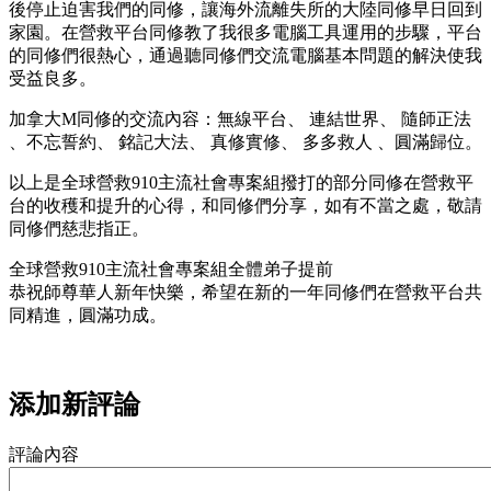
後停止迫害我們的同修，讓海外流離失所的大陸同修早日回到
家園。在營救平台同修教了我很多電腦工具運用的步驟，平台
的同修們很熱心，通過聽同修們交流電腦基本問題的解決使我
受益良多。
加拿大M同修的交流內容：無線平台、 連結世界、 隨師正法
、不忘誓約、 銘記大法、 真修實修、 多多救人 、圓滿歸位。
以上是全球營救910主流社會專案組撥打的部分同修在營救平
台的收穫和提升的心得，和同修們分享，如有不當之處，敬請
同修們慈悲指正。
全球營救910主流社會專案組全體弟子提前
恭祝師尊華人新年快樂，希望在新的一年同修們在營救平台共
同精進，圓滿功成。
添加新評論
評論內容