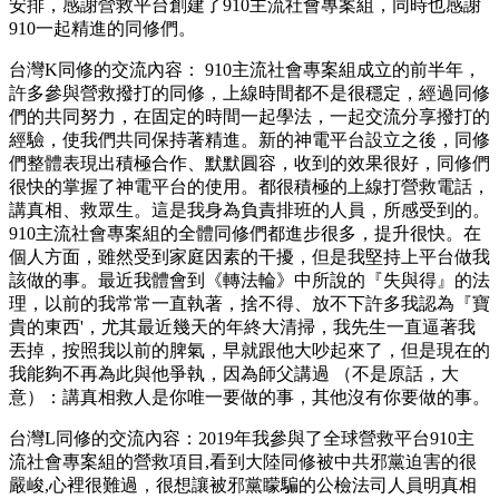
安排，感謝營救平台創建了910主流社會專案組，同時也感謝
910一起精進的同修們。
台灣K同修的交流內容： 910主流社會專案組成立的前半年，
許多參與營救撥打的同修，上線時間都不是很穩定，經過同修
們的共同努力，在固定的時間一起學法，一起交流分享撥打的
經驗，使我們共同保持著精進。新的神電平台設立之後，同修
們整體表現出積極合作、默默圓容，收到的效果很好，同修們
很快的掌握了神電平台的使用。都很積極的上線打營救電話，
講真相、救眾生。這是我身為負責排班的人員，所感受到的。
910主流社會專案組的全體同修們都進步很多，提升很快。在
個人方面，雖然受到家庭因素的干擾，但是我堅持上平台做我
該做的事。最近我體會到《轉法輪》中所說的『失與得』的法
理，以前的我常常一直執著，捨不得、放不下許多我認為『寶
貴的東西'，尤其最近幾天的年終大清掃，我先生一直逼著我
丟掉，按照我以前的脾氣，早就跟他大吵起來了，但是現在的
我能夠不再為此與他爭執，因為師父講過 （不是原話，大
意）：講真相救人是你唯一要做的事，其他沒有你要做的事。
台灣L同修的交流內容：2019年我參與了全球營救平台910主
流社會專案組的營救項目,看到大陸同修被中共邪黨迫害的很
嚴峻,心裡很難過，很想讓被邪黨矇騙的公檢法司人員明真相