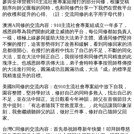
參與全球營救910主流社會專案組撥打的部分同修，根據交稿
順序向師父匯報的同時，也和同修們分享一下我們在營救平台
的收穫和提升的心得。（註：交流同修的名字用字母代替）
澳洲A同修的交流內容：910主流社會專案組成立一年多了，
感恩師尊為我們開創此建立威德的平台，每位同修都如負責人
一樣，積極上線參與援助大陸大法弟子主體。通過同修們堅持
不懈的撥打，迫害形勢得到了改善和緩解，看到同修回家的消
息都很開心。在撥打的過程中找出了自己的不足，不斷的同化
大法，並在大法中歸正自己，我很珍惜和同修們共同精進的此
塊淨土。也感恩師尊洪傳大法，弟子會時時事事按照師尊傳授
的大法進行同化，圓滿成功且圓滿功成，大法『成』的標準是
我精進提升的目標。
美國B同修的交流內容：在910主流社會專案組中放下自我，
園容整體，堅持學好法，修好自己的同時多救人，找出自己的
不足，並在法中歸正。近日觀看今年神韻，師父在首個節目大
意中提到：「有志者隨我下世救度眾生。」此句話讓我印象深
刻，我會繼續聽師父的話，做好三件事，修好自己隨師父回
家。
台灣C同修的交流內容：首先恭祝師尊新年快樂！叩拜師尊慈