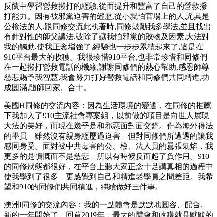
反饋中學習營救撥打的經驗,從而提升和豐富了自己的營救撥
打能力。因有被邪黨迫害的經歷,從小就怕官場上的人,尤其是
公檢法的人,跟同修交流此執著時,同修鼓勵我多學法,並且找出
有針對性的師父講法,破除了讓我怕邪黨的敗物及因素,大法對
我的觸動,使我正念增強了,經驗也一步步累積起來了,這是在
910平台最大的收穫。我很珍惜910平台,也非常珍惜和同修們
在一起撥打營救電話的機緣,謝謝同修們的熱心幫助,感恩師尊
慈悲賜予我智慧,我會努力打好營救電話和同修們共同精進,功
成圓滿,隨師回家。合十。
美國H同修的交流內容：因為生活環境的變遷，在同修的推薦
下我加入了910主流社會專案組，以前做的項目是向世人展現
大法的美好，而現在幾乎是和邪惡面對面交鋒。作為海外得法
的學員，雖然沒有親身經歷過迫害，但對同修們所遭遇的讓我
感同身受。面對被中共毒害的公、檢、法人員的囂張氣焰，我
更多的是憤慨而不是慈悲，所以有時候反而起了負作用。910
的同修狀態都很好，在平台上聽大家正念十足講真相的過程中
使我學到了很多，更感覺到自己和精進老學員之間差距。我希
望和910的同修們共同精進，繼續做好三件事。
澳洲I同修的交流內容：我的一點體會是默默地圓容、配合。
新的一年開始了，回首2019年，最大的體會和收穫就是默默的