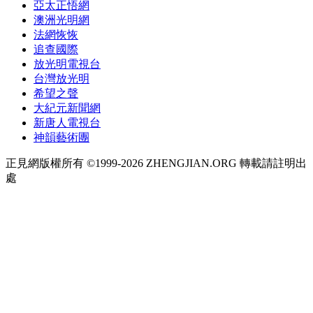
亞太正悟網
澳洲光明網
法網恢恢
追查國際
放光明電視台
台灣放光明
希望之聲
大紀元新聞網
新唐人電視台
神韻藝術團
正見網版權所有 ©1999-2026 ZHENGJIAN.ORG 轉載請註明出
處