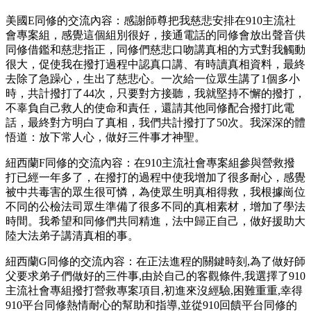
美國E同修的交流內容：感謝師尊把我慈悲安排在910主流社
會專案組，感覺這個組別很好，接通電話的同修會放出聲音供
同修借鑑和慈悲指正，同修們慈悲口吻講真相的方式對我觸動
很大，促使我在撥打過程中認真口講、有時讀真相資料，最終
去除了急躁心，生出了慈悲心。一次給一位眾生講了1個多小
時，共計撥打了44次，只要對方接聽，我就堅持不懈的撥打，
不辜負自己救人的使命和責任，還請其他同修配合撥打此電
話，最終對方明白了真相，我們共計撥打了50次。我深深的體
悟道：放下常人心，做好三件事才神聖。
紐西蘭F同修的交流內容：在910主流社會專案組參與營救撥
打已經一年多了，在撥打的過程中使我增加了很多耐心，感覺
被中共毒害的眾生很可憐，為使眾生明真相得救，我根據崗位
不同的公檢法司眾生準備了很多不同的真相素材，增加了學法
時間。我希望和同修們共同精進，法中歸正自己，做好援助大
陸大法弟子講清真相的事。
紐西蘭G同修的交流內容：在正法進程的關鍵時刻,為了做好師
父要求弟子們做好的三件事,由於自己的客觀條件,我選擇了910
主流社會專組撥打營救專案項目,初進來沒經驗,困難重重,幸得
910平台同修熱情耐心的幫助和指導,並從910回饋平台同修的