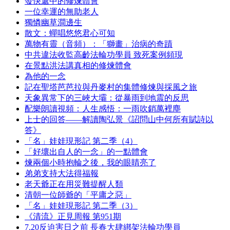
發快遞中的修煉體會
一位幸運的無助老人
獨憐幽草澗邊生
散文：蟬唱悠悠君心可知
萬物有靈（音頻）：「獅畫」治病的奇蹟
中共違法收監高齡法輪功學員 致死案例頻現
在景點洪法講真相的修煉體會
為他的一念
記在聖塔芭芭拉與丹麥村的集體修煉與採風之旅
天象異常下的三峽大壩：從暴雨到地震的反思
配樂朗讀視頻：人生感悟：一雨吹銷萬裡塵
上士的回答——解讀陶弘景《詔問山中何所有賦詩以
答》
「名」娃娃現形記 第二季（4）
「好壞出自人的一念」的一點體會
煉兩個小時抱輪之後，我的眼睛亮了
弟弟支持大法得福報
老天爺正在用災難提醒人類
清朝一位師爺的「平庸之惡」
「名」娃娃現形記 第二季（3）
《清流》正見周報 第951期
7.20反迫害日之前 長春大肆綁架法輪功學員