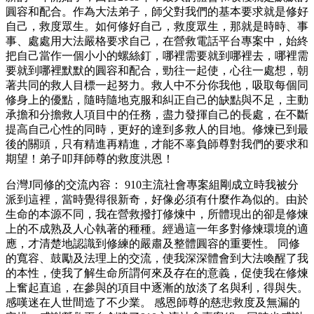
圓容和配合。作為大法弟子，師父對我們的基本要求就是修好
自己，救度眾生。如何修好自己，救度眾生，那就是時時、事
事、處處用大法嚴格要求自己，在營救電話平台專案中，始終
把自己當作一個小小的螺絲釘，哪裡需要就到哪裡去，哪裡需
要就到哪裡默默的圓容和配合，勁往一起使，心往一處想，朝
著共同的救人目標一起努力。救人中不分你我他，吸取每個同
修身上的優點，隨時隨地克服和糾正自己的缺點與不足，主動
承擔和分擔救人項目中的任務，盡力發揮自己的長處，在不斷
提高自己心性的同時，更好的達到多救人的目地。修煉已到最
後的關頭，只有精進再精進，才能不辜負師尊對我們的要求和
期望！弟子叩拜師尊的救度洪恩！
台灣J同修的交流內容： 910主流社會專案組剛成立時我被分
派到這裡，當時覺得很新奇，好像必須有什麼作為似的。由於
生命的本源不同，我在營救撥打修煉中，所體現出的卻是修煉
上的不成熟及人心執著的種種。經過這一年多對修煉環境的適
應，才清楚地認識到修練的嚴肅及整體圓容的重要性。 同修
的寬容、鼓勵及法理上的交流，使我深深體會到大法喚醒了我
的本性，使我了解生命所謂何來及存在的意義，促使我在修煉
上奮起直追，在參與的項目中逐漸的放淡了名與利，得與失。
感嘆迷在人世間造了不少業。 感恩師尊的慈悲救度及無漏的