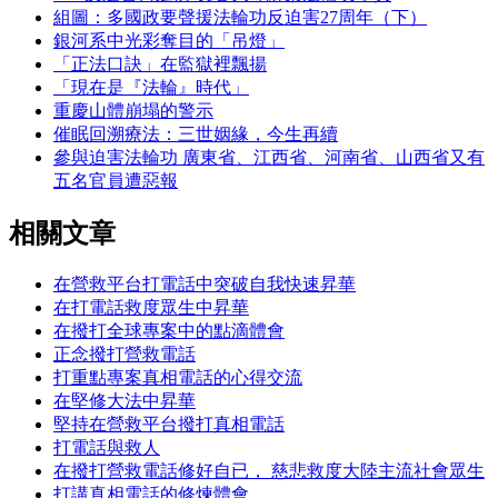
組圖：多國政要聲援法輪功反迫害27周年（下）
銀河系中光彩奪目的「吊燈」
「正法口訣」在監獄裡飄揚
「現在是『法輪』時代」
重慶山體崩塌的警示
催眠回溯療法：三世姻緣，今生再續
參與迫害法輪功 廣東省、江西省、河南省、山西省又有
五名官員遭惡報
相關文章
在營救平台打電話中突破自我快速昇華
在打電話救度眾生中昇華
在撥打全球專案中的點滴體會
正念撥打營救電話
打重點專案真相電話的心得交流
在堅修大法中昇華
堅持在營救平台撥打真相電話
打電話與救人
在撥打營救電話修好自已， 慈悲救度大陸主流社會眾生
打講真相電話的修煉體會