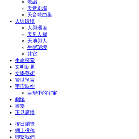
歌譜
天音劇場
天音歌曲集
人與環境
人與環境
天災人禍
天地與人
生態環境
其它
生命探索
文明新見
文學藝術
警世預言
宇宙時空
巨變中的宇宙
劇場
書籍
正見廣播
按日瀏覽
網上投稿
聯繫我們