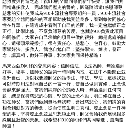
悲救度與再造之恩！祝910的全體同修們新年快樂，讓我們共
同精進多救人，完成我們歷史的誓約，圓滿隨師還!感恩師尊
慈悲的安排使我成為910主流社會專案組的一員，910主流社會
專案組全體同修的的互相幫助使我受益良多，看到每位同修心
性在昇華，在這過成中看到了自己的差距，我一定會繼續正念
正行、比學比修、不辜負師尊的苦度。也謝謝910負責此項目
的同修們，大家在自己承擔的項目中做的很好，總是處處的關
心，還帶頭示範撥打，很有責任心、慈悲心、包容心、鼓勵大
家學好法、多救人。我也自勉自己：堅持學法、煉功，發正
念，講真相，做好三件事，和大家共同保持精進！
馬來西亞D同修的交流內容：信師信法、以法為師。無論遇到
好事、壞事，聽師父的話第一時間向內找，在法中不斷歸正並
提升自己。所以我要聽師父的話學法、學法、學法，這樣我就
可以時刻用法對照自己的一言一行，使自己做到實修，正念也
會越來越強大。當我們純淨的心態救人時，無論遇到任何問
題，總是保持慈悲的心態，堅定的正念不動，明白修在自己，
功在師父。當我們做到無私無我時，會出慈悲心，我們講的真
相會觸動對方的善念，從而使眾生明白真相。發正念是一件神
聖的事，堅持發正念並且思想純正時，師父會給我們展現很多
殊勝且壯觀的景象。我希望和910的同修們共同精進，圓滿隨
師還！