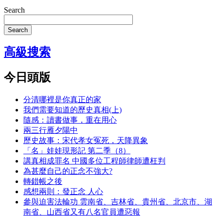
Search
Search
高級搜索
今日頭版
分清哪裡是你真正的家
我們需要知道的歷史真相(上)
隨感：讀書做事，重在用心
兩三行雁夕陽中
歷史故事：宋代孝女冤死，天降異象
「名」娃娃現形記 第二季（8）
講真相成罪名 中國多位工程師律師遭枉判
為甚麼自己的正念不強大?
轉錯帳之後
感想兩則：發正念 人心
參與迫害法輪功 雲南省、吉林省、貴州省、北京市、湖
南省、山西省又有八名官員遭惡報