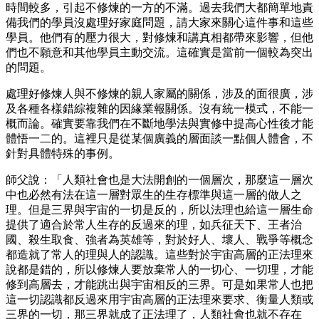
時間較多，引起不修煉的一方的不滿。過去我們大都簡單地責
備我們的學員沒處理好家庭問題，請大家來關心這件事和這些
學員。他們有的壓力很大，對修煉和講真相都帶來影響，但他
們也不願意和其他學員主動交流。這確實是當前一個較為突出
的問題。
處理好修煉人與不修煉的親人家屬的關係，涉及的面很廣，涉
及各種各樣錯綜複雜的因緣業報關係。沒有統一模式，不能一
概而論。確實要靠我們在不斷地學法與實修中提高心性後才能
體悟一二的。這裡只是從某個廣義的層面談一點個人體會，不
針對具體特殊的事例。
師父說：「人類社會也是大法開創的一個層次，那麼這一層次
中也必然有法在這一層對眾生的生存標準與這一層的做人之
理。但是三界與宇宙的一切是反的，所以法理也給這一層生命
提供了適合於常人生存的反過來的理，如兵征天下、王者治
國、殺生取食、強者為英雄等，對於好人、壞人、戰爭等概念
都造就了常人的理與人的認識。這些對於宇宙高層的正法理來
說都是錯的，所以修煉人要放棄常人的一切心、一切理，才能
修到高層去，才能跳出與宇宙相反的三界。可是如果常人也把
這一切認識都反過來用宇宙高層的正法理來要求、衡量人類或
三界的一切，那三界就成了正法理了，人類社會也就不存在