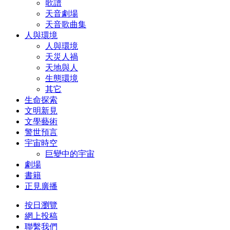
歌譜
天音劇場
天音歌曲集
人與環境
人與環境
天災人禍
天地與人
生態環境
其它
生命探索
文明新見
文學藝術
警世預言
宇宙時空
巨變中的宇宙
劇場
書籍
正見廣播
按日瀏覽
網上投稿
聯繫我們