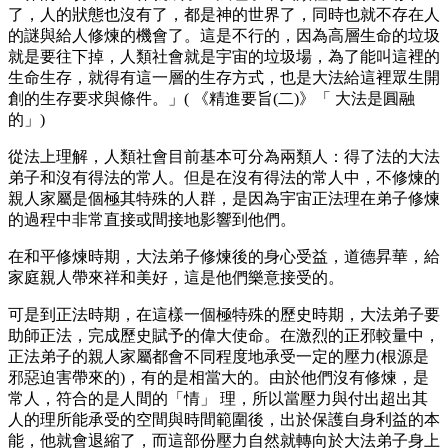
了，人的狀態也沒有了，都是神的世界了，同時也就不存在人
的謎與給人修煉的機會了。這是不行的，因為高層生命的垃圾
就是要往下掉，人類社會就是宇宙的垃圾場，為了能叫這裡的
生命生存，就得有這一層的生存方式，也是大法給這裡眾生開
創的生存要求與條件。」( 《精進要旨(二)》「 大法是圓融
的」)
從法上理解，人類社會目前基本可分為兩類人：得了法的大法
弟子和沒有得法的常人。但是在沒有得法的常人中，不修煉的
親人家屬是個極其特殊的人群，是因為宇宙正法理在弟子修煉
的過程中非常直接或間接地影響到他們。
在和平修煉時期，大法弟子修煉後的身心受益，道德昇華，給
家庭親人帶來祥和美好，這是他們樂意接受的。
可是到正法時期，在這樣一個極特殊的歷史時期，大法弟子要
助師正法，完成歷史賦予的偉大使命。在激烈的正邪較量中，
正法弟子的親人家屬都會不同程度地承受一定的壓力(根源是
邪惡迫害帶來的)，有的是相當大的。由於他們沒有修煉，是
常人，符合的是人間的「情」 理，所以當壓力與付出超出其
人的理所能承受的空間與時間範圍後，出於保護自身利益的本
能，他就會退縮了，而這部份壓力自然就轉向於大法弟子身上