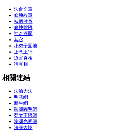
法會文章
修煉故事
祛病健身
修煉體悟
神奇經歷
其它
小弟子園地
正念正行
迫害真相
講真相
相關連結
法輪大法
明慧網
新生網
歐洲圓明網
亞太正悟網
澳洲光明網
法網恢恢