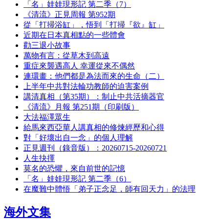
「名」娃娃現形記 第二季（7）
《清流》正見周報 第952期
從「打掃浴缸」，悟到「打掃『欲』缸」
近期在日本真相點的一些體會
勸三退小故事
萬物有言：從草木到高遠
重症來襲遇高人 幸運從來不偶然
連環畫：他們都是為法而來的生命（二）
上半年中共對法輪功教師的迫害案例
講清真相（第35期）：制止中共活摘器官
《清流》月報 第251期（印刷版）
大法福澤眾生
給馬來西亞華人講真相的修煉經歷和心得
對「好壞出自一念」的個人理解
正見週刊（錄音版）：20260715-20260721
人生抉擇
莫名的恐懼，來自前世的記憶
「名」娃娃現形記 第二季（6）
在魔難中體悟「弟子正念足，師有回天力」的法理
海外文集