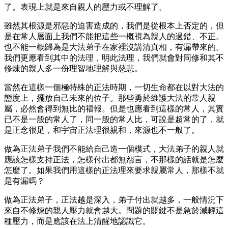
了。表現上就是來自親人的壓力或不理解了。
雖然其根源是邪惡的迫害造成的，我們是從根本上否定的，但
是在常人層面上我們不能把這些一概視為親人的過錯、不正。
也不能一概歸為是大法弟子在家裡沒講清真相，有漏帶來的。
我們更應看到其中的法理，明此法理，我們就會對同修和其不
修煉的親人多一份理智地理解與慈悲。
當然在這樣一個極特殊的正法時期，一切生命都在以對大法的
態度上，擺放自己未來的位子。那些勇於維護大法的常人親
屬，必然會得到無比的福報。但是也應看到這樣的常人，其實
已不是一般的常人了，同一般的常人比，可說是超常的了，就
是正念很足，和宇宙正法理很親和，來源也不一般了。
做為正法弟子我們不能給自己造一個模式，大法弟子的親人就
應該怎樣支持正法，怎樣付出都無怨言，不那樣的話就是怎麼
怎麼了。如果我們用這樣的正法理來要求親屬常人，那樣不就
是有漏嗎？
做為正法弟子，正法越是深入，弟子付出就越多，一般情況下
來自不修煉的親人壓力就會越大。問題的關鍵不是急於減輕這
種壓力，而是應該在法上清醒地認識它。