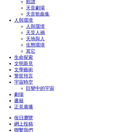
歌譜
天音劇場
天音歌曲集
人與環境
人與環境
天災人禍
天地與人
生態環境
其它
生命探索
文明新見
文學藝術
警世預言
宇宙時空
巨變中的宇宙
劇場
書籍
正見廣播
按日瀏覽
網上投稿
聯繫我們