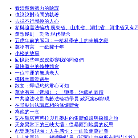
看清楚舊勢力的陰謀
也說說對時間的執著
去掉不行就換的人心
參與迫害法輪功 廣東省、山東省、湖北省、河北省又有
隨想幾則：刺激 現代觀念
五億年前的腳印：一樁科學史上的未解之謎
萬物有言：一紙載千年
小松的故事
回憶那些年默默影響我的同修們
發快遞中的修煉體會
一位幸運的無助老人
獨憐幽草澗邊生
散文：蟬唱悠悠君心可知
萬物有靈（音頻）：「獅畫」治病的奇蹟
中共違法收監高齡法輪功學員 致死案例頻現
在景點洪法講真相的修煉體會
為他的一念
記在聖塔芭芭拉與丹麥村的集體修煉與採風之旅
天象異常下的三峽大壩：從暴雨到地震的反思
配樂朗讀視頻：人生感悟：一雨吹銷萬裡塵
上士的回答——解讀陶弘景《詔問山中何所有賦詩以答》