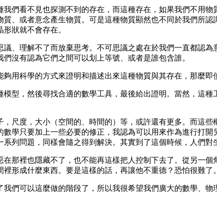
種我們看不見也探測不到的存在，而這種存在，如果我們不用物
物質、或者意念產生物質。可是這種物質顯然也不同於我們所認
晶形狀就不會存在。
思議、理解不了而放棄思考。不可思議之處在於我們一直都認為
我們沒有認為它們之間可以划上等號、或者是誰包含誰。
能夠用科學的方式來證明和描述出來這種物質與其存在，那麼即
種模型，然後尋找合適的數學工具，最後給出證明。當然，這種
子，尺度，大小（空間的、時間的）等，或許還有更多。而這些
的數學只要加上一些必要的修正，我認為可以用來作為進行打開
一系列問題，同樣會隨之得到解決。其實到了這個時候，人們對
惡在那裡也隱藏不了，也不能再這樣把人控制下去了。從另一個
間裡形成什麼東西。要是這樣的話，再讓他不重德？恐怕很難了
了我們可以這麼做的階段了，所以我很希望我們廣大的數學、物