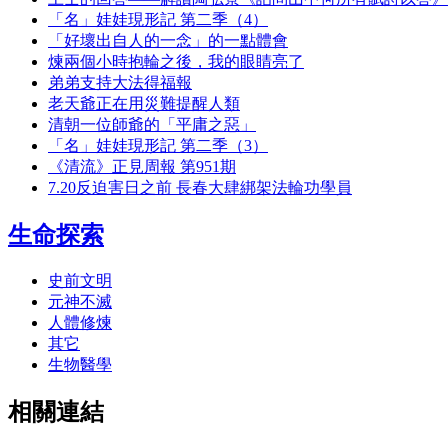
「名」娃娃現形記 第二季（4）
「好壞出自人的一念」的一點體會
煉兩個小時抱輪之後，我的眼睛亮了
弟弟支持大法得福報
老天爺正在用災難提醒人類
清朝一位師爺的「平庸之惡」
「名」娃娃現形記 第二季（3）
《清流》正見周報 第951期
7.20反迫害日之前 長春大肆綁架法輪功學員
生命探索
史前文明
元神不滅
人體修煉
其它
生物醫學
相關連結