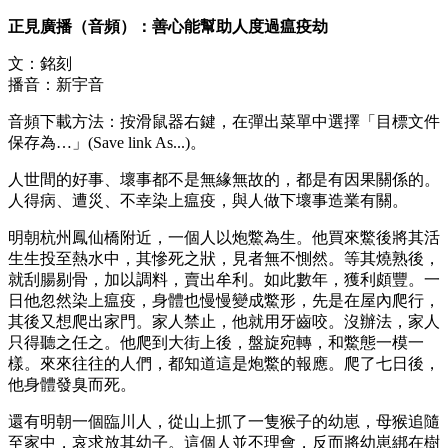
正見廣播（音頻）：善心能幫助人度過瘟疫劫
文：銘刻
播音：新宇音
音頻下載方法：按滑鼠器右鍵，在彈出菜單中選擇「目標文件
保存為…」(Save link As...)。
人世間的好事、壞事都不是無緣無故的，都是有因果關係的。
人得病、遭災、不幸染上瘟疫，與人做下壞事造業有關。
明朝杭州鳳仙橋附近，一個人以炮鱉為生。他買來鱉後將其活
生生投至熱水中，其慘死之狀，見者無不惻然。等其燒熟後，
就刮腸剔骨，加以調料，賣出牟利。如此數年，獲利頗豐。一
日他忽然染上瘟疫，身體也慢慢變成鱉形，先是在屋內爬行，
其後又想爬出家門。家人禁止，他就用牙齒咬。沒辦法，家人
只得聽之任之。他爬到大街上後，盤旋宛轉，和鱉態一模一
樣。來來往往的人們，都知道這是炮鱉的報應。爬了七日後，
他身體發臭而死。
還有明朝一個臨川人，從山上抓了一隻猴子的幼崽，母猴追隨
至家中，哀求放其幼子。這個人並不理會，反而將幼崽綁在樹