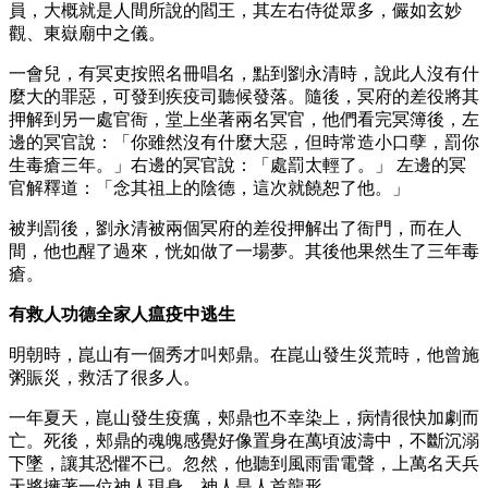
員，大概就是人間所說的閻王，其左右侍從眾多，儼如玄妙
觀、東嶽廟中之儀。
一會兒，有冥吏按照名冊唱名，點到劉永清時，說此人沒有什
麼大的罪惡，可發到疾疫司聽候發落。隨後，冥府的差役將其
押解到另一處官衙，堂上坐著兩名冥官，他們看完冥簿後，左
邊的冥官說：「你雖然沒有什麼大惡，但時常造小口孽，罰你
生毒瘡三年。」右邊的冥官說：「處罰太輕了。」 左邊的冥
官解釋道：「念其祖上的陰德，這次就饒恕了他。」
被判罰後，劉永清被兩個冥府的差役押解出了衙門，而在人
間，他也醒了過來，恍如做了一場夢。其後他果然生了三年毒
瘡。
有救人功德全家人瘟疫中逃生
明朝時，崑山有一個秀才叫郟鼎。在崑山發生災荒時，他曾施
粥賑災，救活了很多人。
一年夏天，崑山發生疫癘，郟鼎也不幸染上，病情很快加劇而
亡。死後，郟鼎的魂魄感覺好像置身在萬頃波濤中，不斷沉溺
下墜，讓其恐懼不已。忽然，他聽到風雨雷電聲，上萬名天兵
天將擁著一位神人現身，神人是人首龍形。