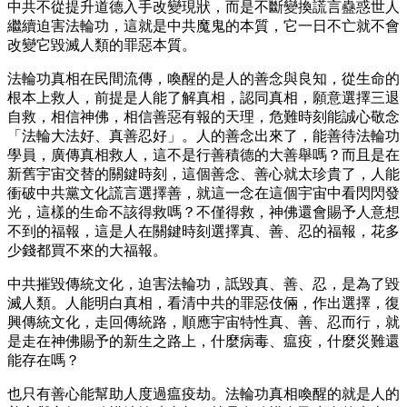
中共不從提升道德入手改變現狀，而是不斷變換謊言蠱惑世人
繼續迫害法輪功，這就是中共魔鬼的本質，它一日不亡就不會
改變它毀滅人類的罪惡本質。
法輪功真相在民間流傳，喚醒的是人的善念與良知，從生命的
根本上救人，前提是人能了解真相，認同真相，願意選擇三退
自救，相信神佛，相信善惡有報的天理，危難時刻能誠心敬念
「法輪大法好、真善忍好」。人的善念出來了，能善待法輪功
學員，廣傳真相救人，這不是行善積德的大善舉嗎？而且是在
新舊宇宙交替的關鍵時刻，這個善念、善心就太珍貴了，人能
衝破中共黨文化謊言選擇善，就這一念在這個宇宙中看閃閃發
光，這樣的生命不該得救嗎？不僅得救，神佛還會賜予人意想
不到的福報，這是人在關鍵時刻選擇真、善、忍的福報，花多
少錢都買不來的大福報。
中共摧毀傳統文化，迫害法輪功，詆毀真、善、忍，是為了毀
滅人類。人能明白真相，看清中共的罪惡伎倆，作出選擇，復
興傳統文化，走回傳統路，順應宇宙特性真、善、忍而行，就
是走在神佛賜予的新生之路上，什麼病毒、瘟疫，什麼災難還
能存在嗎？
也只有善心能幫助人度過瘟疫劫。法輪功真相喚醒的就是人的