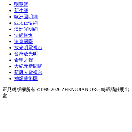
明慧網
新生網
歐洲圓明網
亞太正悟網
澳洲光明網
法網恢恢
追查國際
放光明電視台
台灣放光明
希望之聲
大紀元新聞網
新唐人電視台
神韻藝術團
正見網版權所有 ©1999-2026 ZHENGJIAN.ORG 轉載請註明出
處