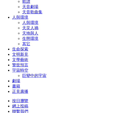
歌譜
天音劇場
天音歌曲集
人與環境
人與環境
天災人禍
天地與人
生態環境
其它
生命探索
文明新見
文學藝術
警世預言
宇宙時空
巨變中的宇宙
劇場
書籍
正見廣播
按日瀏覽
網上投稿
聯繫我們