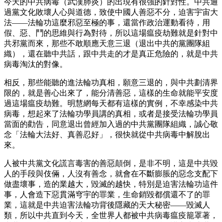
今天的中共病毒（武漢肺炎）的出現有很強的針對性。中共通
過黨文化敗壞人心與道德，致使中國人善惡不分，迫害宇宙大
法——法輪功這麼邪惡至極的事，還當作政治運動看待，用
假、惡、鬥的思維與行為對待，所以這場瘟疫劫難就是針對中
共邪黨而來，那些不敢順應天意三退（退出中共的黨團隊組
織），還在聽中共話，跟中共走的才是真正危險的，就是中共
病毒淘汰的對像。
相反，那些能聽的進法輪功真相，願意三退的，與中共劃清界
限的，就是善心出來了，能分清善惡，這樣的生命就能平安度
過這場瘟疫劫難。明慧網每天都有這樣的實例，不幸感染中共
病毒，想起來了法輪功學員講的真相，或者是接受法輪功學員
當面的勸告，同意退出曾經加入過的中共黨團隊組織，誠心敬
念「法輪大法好、真善忍好」，很快就從中共病毒中解脫出
來。
人被中共黨文化謊言毒害的善惡顛倒，是非不明，這是中共毀
人的手段與伎倆，人沒有善念，就會在不斷膨脹的惡念支配下
做盡壞事，造的業越大，毀滅的越快，特別是迫害法輪功這件
事，人會造下惡貫滿穹宇的罪業，生命銷毀都償還不了的罪
業，這就是中共迫害法輪功背後隱藏的天大秘密——毀滅人
類，所以中共直到今天，全世界人都被中共病毒瘟疫籠罩著，