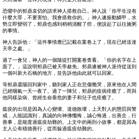
恐懼中的郟鼎哀切的請求神人搭救自己。神人說「你平生沒有
什麼大罪，不要害怕。我會搭救你的。」神人遂振動鱗甲，水
勢立即變弱了，郟鼎也感到稍稍清醒了些，便說起了以往施粥
的事情。
神人告訴他：「這件事情應已記載在案卷上了，現在已經送達
天帝之處。」
過了一會兒，神人的一個隨從打開案卷查看。「你的名字在上
面了。」這說明郟鼎已被天帝赦免。郟鼎遂被神人派侍從送到
一個叫新大石橋的地方，並告訴他由此就可以回家。
等郟鼎還陽回到家中，聽到家人正在悲傷慟哭，原來他在人間
已經咽氣一天一夜了。過了一陣兒，郟鼎的疫病痊癒了，而與
他同樣染病、曾經生命垂危的妻子和兒子也痊癒了。
瘟疫的出現是因為人心變壞、道德敗壞，上天對人的懲罰與警
戒，人能認識到，真誠的向神佛懺悔，誠心悔過，出善念，行
善事，是能度過瘟疫劫難的。上文中的兩則小故事，都是因為
主人公有積德善行，從而躲過瘟疫劫難的。