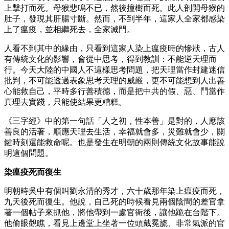
上擊打而死。母猴悲鳴不已，然後撞樹而死。此人剖開母猴的
肚子，發現其肝腸寸斷。然而，不到半年，這家人全家都感染
上了瘟疫，並相繼死去，全家滅門。
人看不到其中的緣由，只看到這家人染上瘟疫時的慘狀，古人
有傳統文化的影響，會從中思考，得到教訓：不能逆天理而
行。今天大陸的中國人不這樣思考問題，把天理當作封建迷信
批判，不可能透過表象思考天理的威嚴，更不可能想到人出善
心能救自己，平時多行善積德，而是把中共的假、惡、鬥當作
真理去實踐，只能使結果更糟糕。
《三字經》中的第一句話「人之初，性本善」是對的，人應該
善良的活著，順應天理去生活，幸福就會多，災難就會少，關
鍵時刻還能救命呢。也是發生在明朝的兩則傳統文化故事能說
明這個問題。
染瘟疫死而復生
明朝時吳中有個叫劉永清的秀才，六十歲那年染上瘟疫而死，
九天後死而復生。他說，自己死的時候看見兩個陰間的差官拿
著一個帖子來抓他，將他帶到一處官衙後，讓他跪在台階下。
他偷眼觀瞧，看見上邊堂上坐著一位頭戴冕旒、非常氣派的官