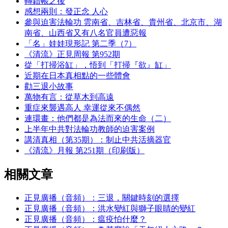
轉錯帳之後
感想兩則：發正念 人心
參與迫害法輪功 雲南省、吉林省、貴州省、北京市、湖
南省、山西省又有八名官員遭惡報
「名」娃娃現形記 第二季（7）
《清流》正見周報 第952期
從「打掃浴缸」，悟到「打掃『欲』缸」
近期在日本真相點的一些體會
勸三退小故事
萬物有言：從草木到高遠
重症來襲遇高人 幸運從來不偶然
連環畫：他們都是為法而來的生命（二）
上半年中共對法輪功教師的迫害案例
講清真相（第35期）：制止中共活摘器官
《清流》月報 第251期（印刷版）
相關文章
正見廣播（音頻）：三退，關鍵時刻的選擇
正見廣播（音頻）：洪水變紅與獅子眼睛的變紅
正見廣播（音頻）：瘟疫怕什麼？