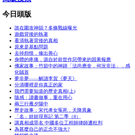
今日頭版
誰在圍攻神韻？多條戰線曝光
遊戲背後的執著
看清執著背後的真相
原來是基點問題
去掉怨恨，修出善心
身體的疼痛，源自於前世作惡帶來的因果報應
佛家故事：竹節中的神跡「法尚應舍，何況非法」，感
化賊首
夢非夢——解讀李賀《夢天》
分清哪裡是你真正的家
我們需要知道的歷史真相(上)
隨感：讀書做事，重在用心
兩三行雁夕陽中
歷史故事：宋代孝女冤死，天降異象
「名」娃娃現形記 第二季（8）
講真相成罪名 中國多位工程師律師遭枉判
為甚麼自己的正念不強大?