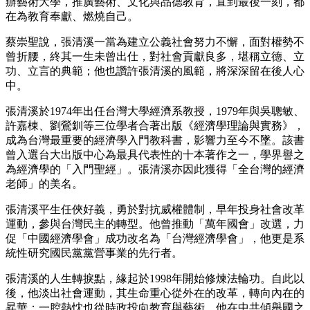
辦藝術大學，推廣藝術、文化與品德教育，直到最後一刻，都
在為教育奉獻、燃燒自己。
蔡崇聖說，張清溪一當為建立公義社會努力不懈，面對權勢不
曾折腰，終其一生未曾出仕，對社會貢獻良多，堪稱立德、立
功、立言的典範；他也讚許張清溪的風範，將深深留在後人心
中。
張清溪於1974年出任台灣大學經濟系教授，1979年與吳聰敏、
許嘉棟、劉鶯釧等三位學者合著出版《經濟學理論與實務》，
成為台灣最重要的經濟學入門教科書，影響力至今不墜。該書
曾入選台大出版中心為最具代表性的十本著作之一，學界譽之
為經濟學的「入門聖經」。張清溪亦因此獲得「全台灣的經濟
老師」的美名。
張清溪平生任俠好義，勇於對抗威權體制，早年投身社會改革
運動，參與台灣民主的轉型。他曾推動「萬年國會」改選，力
促「中國經濟學會」成功改名為「台灣經濟學會」，他更是系
統性研究國民黨黨營事業的先行者。
張清溪的人生轉捩點，緣起於1998年開始修煉法輪功。自此以
後，他淡出社會運動，其生命重心從外在的改革，轉向內在的
昇華；一腔熱忱也從時政投向教育與藝術。他在中共傾舉國之