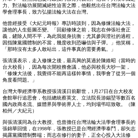
力、對法輪功展開滅絕性迫害之際，他毅然出任台灣法輪大法
學會理事長，致力弘揚法輪大法在台灣。
他曾經接受《大紀元時報》專訪時談到，因為修煉法輪大法，
讓他的人生藍圖丕變。「回顧修煉之前，我志在伸張社會正
義，鏟除人間不平，為此我挺身抗衡；尤其參與澄社的過程，
因指陳黨國體制的不當，幾度收到恐嚇信與子彈。」他笑稱，
「那時沒有太多人敢站出，這件事真的需要勇氣。」
張清溪表示，走入修煉之後，最高興的莫過於陳維昭（當時的
台大校長），因為每次開校務會議，他必與校長大吵一架，
「修煉大法後，我覺得不能再這樣幹事情，我學會了從另一個
角度看問題。」
台灣大學經濟學系教授張清溪日前辭世，1月27日在台大校友
會館舉行追思會，包括總統蔡英文、立法院長游錫堃等數百名
國內政商名流、媒體界與學術界人士，均到場弔唁致敬。（陳
柏州／大紀元）
與張清溪同為台大教授、也曾擔任台灣法輪大法學會理事長的
張錦華回憶，在1998年，張教授已是台灣經濟學泰鬥，卻矢志
揭露黨國體制弊端；而志在修行的妻子，正全心投入大法修