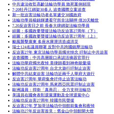
中共違法收監高齡法輪功學員 致死案例頻現
7·20牡丹江綁架30多人 追查國際立案追查
新一批迫害法輪功者名單遞交38國政府
法輪功學員楊錦輝遭看守所非法關押 僅20天離世
7.20反迫害日之前 長春大肆綁架法輪功學員
組圖：多國政要聲援法輪功反迫害27周年（下）
組圖：多國政要聲援法輪功反迫害27周年（上）
颱風襲擊廣東 多座水庫泄洪造成洪災
瑞士124名議員聯署 反對中共跨國鎮壓法輪功
反迫害27年 東京法輪功學員燭光悼念 吁制止中共迫害
追查國際：中共高層親口承認活摘器官罪行
法輪功華府燭光夜悼 美律師看到神奇能量場
法輪功反迫害27周年 台北大遊行吁制止迫害
解體中共結束迫害 法輪功近兩千人華府大遊行
反迫害27周年 華府集會吁停止迫害法輪功
法輪功反迫害27周年 馬來西亞民眾吁制止迫害
歐洲議員：捍衛「真善忍」 全力支持法輪功
美議員在國會表彰退黨運動及全球退黨中心
法輪功反迫害27周年 韓國市民聲援
反迫害27年 芝加哥法輪功中領館前集會和夜悼
法輪功27年反迫害首見：舊金山中領館開大燈