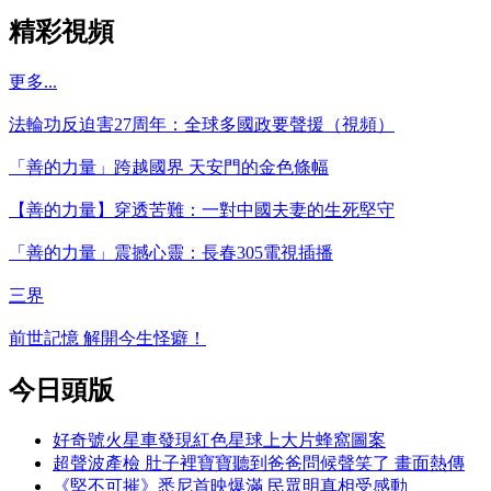
精彩視頻
更多...
法輪功反迫害27周年：全球多國政要聲援（視頻）
「善的力量」跨越國界 天安門的金色條幅
【善的力量】穿透苦難：一對中國夫妻的生死堅守
「善的力量」震撼心靈：長春305電視插播
三界
前世記憶 解開今生怪癖！
今日頭版
好奇號火星車發現紅色星球上大片蜂窩圖案
超聲波產檢 肚子裡寶寶聽到爸爸問候聲笑了 畫面熱傳
《堅不可摧》悉尼首映爆滿 民眾明真相受感動