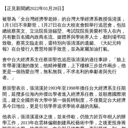
【正見新聞網2022年01月28日】
被譽為「全台灣經濟學老師」的台灣大學經濟系教授張清溪，
1月13日不幸辭世，1月27日在台大校友會館舉行追思會，包括
總統蔡英文、立法院長游錫堃、考試院院長黃榮村等人在內，
共有數百名國內政商名流、媒體界與學術界人士，都到場弔唁
致敬。蔡英文臨走前，還特別向張清溪的遺孀、《大紀元時
報》在台發行人曹慧玲握手致意，並為家屬加油打氣。
會中台大經濟系主任蔡崇聖也追思張清溪的過往事跡，「臉上
常帶著淺淺的微笑，他精神矍鑠，上下樓梯三步並作兩步，他
更是一個熱愛台灣，無私無我，不求名利的奉獻者與先行
者。」
蔡崇聖表示，張清溪於1993年至1998年擔任台大經濟系主任期
間，延攬多位海內外傑出學者進入經濟系任教，並順應國際潮
流，建立全國所有大學中第一個長聘制度，不僅奠定台大經濟
系今日地位，更是引領學界追求學術卓越的先驅。
他表示，張清溪退休之後，並未停歇，仍致力於百年樹人的辦
學工作，2013年在雲林偏鄉創建蔦松藝術中學，之後更投身籌