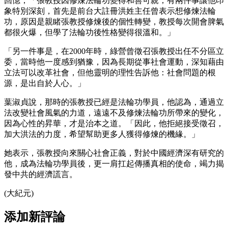
回憶，「張教授因修煉法輪功變得和善可親，有兩件事讓他印
象特別深刻，首先是前台大註冊洪姓主任曾表示想修煉法輪
功，原因是親睹張教授修煉後的個性轉變，教授每次開會脾氣
都很火爆，但學了法輪功後性格變得很溫和。」
「另一件事是，在2000年時，綠營曾徵召張教授出任不分區立
委，當時他一度感到猶豫，因為長期從事社會運動，深知藉由
立法可以改革社會，但他靈明的理性告訴他：社會問題的根
源，是出自於人心。」
葉淑貞說，那時的張教授已經是法輪功學員，他認為，通過立
法改變社會風氣的力道，遠遠不及修煉法輪功所帶來的變化，
因為心性的昇華，才是治本之道。「因此，他拒絕接受徵召，
加大洪法的力度，希望幫助更多人獲得修煉的機緣。」
她表示，張教授向來關心社會正義，對於中國經濟深有研究的
他，成為法輪功學員後，更一肩扛起傳播真相的使命，竭力揭
發中共的經濟謊言。
(大紀元)
添加新評論