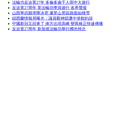
法輪功反迫害27年 多倫多逾千人雨中大遊行
反迫害27周年 英法輪功學員遊行 各界聲援
山西寧武縣突降冰雹 蘆芽山景區路面如積雪
紐西蘭情報局曝光：議員觀神韻遭中使館約談
中國新冠又回來了 南方出現高峰 變異株正快速傳播
反迫害27周年 新加坡法輪功舉行燭光悼念