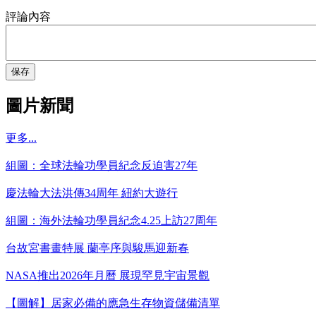
評論內容
保存
圖片新聞
更多...
組圖：全球法輪功學員紀念反迫害27年
慶法輪大法洪傳34周年 紐約大遊行
組圖：海外法輪功學員紀念4.25上訪27周年
台故宮書畫特展 蘭亭序與駿馬迎新春
NASA推出2026年月曆 展現罕見宇宙景觀
【圖解】居家必備的應急生存物資儲備清單