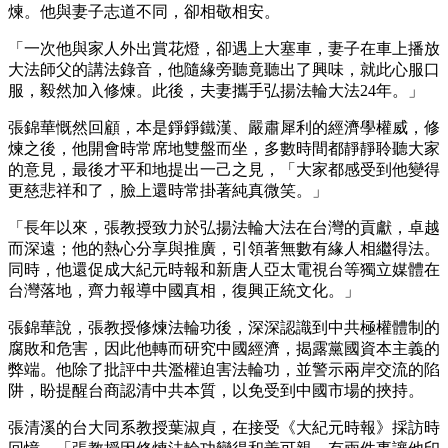
煉。他與妻子志道不同，卻相敬相安。
「一次他與家人外出賞花燈，卻遇上大塞車，妻子在車上播放
大法師父的講法錄音，他隨緣旁聽竟聽出了興味，就此心服口
服，毅然加入修煉。此後，夫妻攜手弘揚法輪大法24年。」
張錦華慨然回顧，本是錚錚鐵漢、嚴肅犀利的經濟學權威，修
煉之後，他開會時常席地雙盤而坐，多數時間都靜靜聆聽大家
的意見，最後才平和地提出一己之見，「大家都感受到他變得
更慈悲祥和了，臉上還時常掛著純真微笑。」
「長年以來，張教授致力於弘揚法輪大法在台灣的貢獻，卓越
而深遠；他的熱心分享與推廣，引領著無數有緣人相繼得法。
同時，他還促成大紀元時報和新唐人亞太電視台等獨立媒體在
台灣落地，齊力報導中國真相，復興正統文化。」
張錦華說，張教授修煉法輪功後，深深認識到中共極權體制的
腐敗和危害，因此他轉而研究中國經濟，揭露黨國資本主義的
弊端。他除了批評中共濫權迫害法輪功，並警示兩岸交流的陷
阱，盼提醒台商認清中共本質，以免受到中國市場的挾持。
張清溪的台大同系教授葉淑貞，在接受《大紀元時報》採訪時