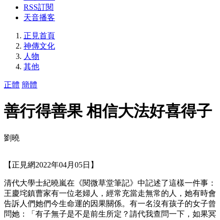
RSS訂閱
天音播客
正見首頁
神傳文化
人物
其他
正體
簡體
善行得善果 相信大法好喜得子
劉曉
【正見網2022年04月05日】
清代大學士紀曉嵐在《閱微草堂筆記》中記述了這樣一件事：
王慶垞鎮曹家有一位老婦人，經常充當走無常的人，她有時會
告訴人們她們今生命運的因果關係。有一名沒有孩子的女子曾
問她：「有子無子是不是前生所定？請代我查問一下，如果冥