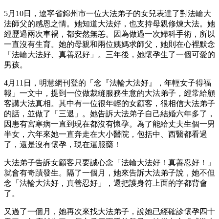
5月10日，遼寧省錦州市一位大法弟子的女兒表達了對法輪大
法師父的感恩之情。她知道大法好，也支持母親修煉大法。她
經歷過兩次車禍，都安然無恙。因為做過一次婦科手術，所以
一直沒有生育。她的母親和兩位姨媽求師父，她則在心裡默念
「法輪大法好、真善忍好」。三年後，她懷孕生了一個可愛的
男孩。
4月11日，明慧網刊登的「念『法輪大法好』，年輕女子得福
報」一文中，提到一位做裁縫服務生意的大法弟子，經常給顧
客講大法真相。其中有一位很年輕的女顧客，很相信大法弟子
的話，並做了「三退」。她告訴大法弟子自己結婚六年多了，
因患有宮寒病一直到現在都沒有懷孕。為了能給丈夫生個一男
半女，六年來她一直奔走在大小醫院，包括中、西醫都看過
了，還是沒有懷孕，現在還服藥！
大法弟子告訴女顧客只要誠心念「法輪大法好！真善忍好！」
就會有奇蹟發生。隔了一個月，她來告訴大法弟子說，她不但
念「法輪大法好，真善忍好」，還把護身符上面的字都背會
了。
又過了一個月，她再次來找大法弟子，說她已經確診懷孕四十