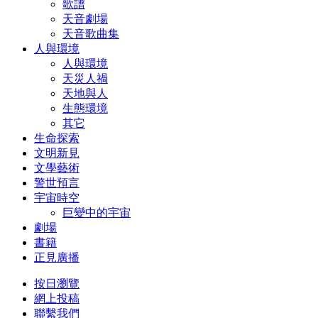
歌譜
天音劇場
天音歌曲集
人與環境
人與環境
天災人禍
天地與人
生態環境
其它
生命探索
文明新見
文學藝術
警世預言
宇宙時空
巨變中的宇宙
劇場
書籍
正見廣播
按日瀏覽
網上投稿
聯繫我們