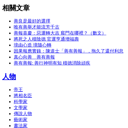
相關文章
善良是最好的選擇
唯有善舉才能流芳千古
善報喜慶：惡運轉大吉 竅門在哪裡？（數文）
將死之人積陰德 官運亨通增福壽
境由心造 境隨心轉
因果報應實錄：陳道士「善有善報」，拖久了還付利息
真心向善 善有善報
善有善報: 善行神明有知 積德消除頑疾
人物
帝王
將相名臣
科學家
文學家
傳說人物
藝術家
書法家