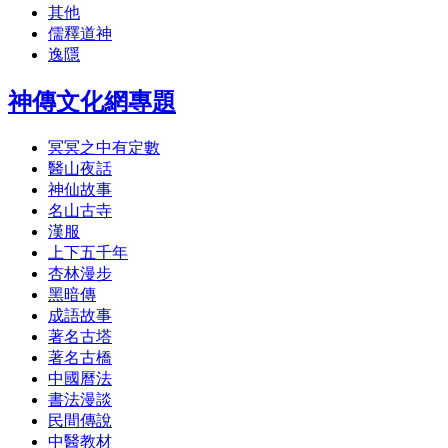
其他
儒釋道神
逸隱
神傳文化網專題
冥冥之中有定數
醫山夜話
神仙故事
名山古寺
漢服
上下五千年
杏林漫步
黑暗傳
成語故事
著名古塔
著名古橋
中國曆法
書法漫談
民間傳說
中醫教材