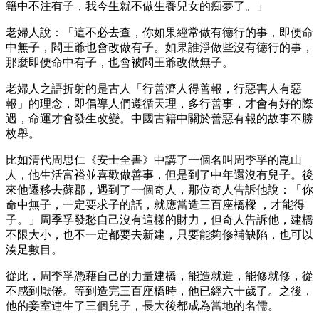
籍中不注有子，我今生就不做生養兒女的痴夢了。」
老婦人說：「這不必去查，你如果經常做有德行的事，即便命
中無子，閻王爺也會改做有子。如果誰淨做些沒有德行的事，
那麼即便命中有子，也會被閻王爺改做無子。
老婦人之語折射的是古人「行善濟人得善報，行惡害人有惡
報」的理念，即倡導人們遵循天理，多行善事，才會有好的際
遇，命運才會發生改變。中國古籍中關於善惡有報的故事不勝
枚舉。
比如清代周思仁《安士全書》中講了一個名叫周季孚的崑山
人，他生活富裕並喜歡做善事，但是到了中年還沒有兒子。後
來他遷移去蘇郡，遇到了一個奇人，那位奇人告訴他說：「你
命中無子，一定要求子的話，就應當造三百座橋樑 ，才能得
子。」周季孚發愁自己沒有這樣的財力，但奇人告訴他，建橋
不限大小，也不一定都要去新建，只要能夠修補缺陷，也可以
湊足數目。
從此，周季孚憑藉自己的力量建橋，能造就造，能修就修，從
不感到厭倦。等到造完三百座橋時，他已經六十歲了。之後，
他的妾室連生了三個兒子，長大後都成為當地的名儒。