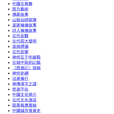
中國古典舞
西方藝術
佛家故事
山嶽仙跡探微
道家修煉故事
詩人修煉故事
古代名醫
古代四大發明
道德禮儀
古代音樂
神州五千年縱觀
古籍中龍的記載
《西遊記》探秘
神州史綱
治者修行
神傳漢字之謎
悠遊字在
中國文化簡介
古代文化漫談
因果報應實錄
中國城市發展史