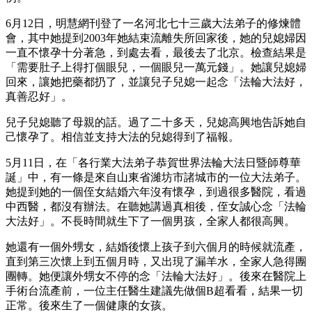
6月12日，明慧網刊登了一名河北七十三歲大法弟子的修煉體
會，其中她提到2003年她結束流離失所回家後，她的兒媳婦因
一直不懷孕十分著急，到處去看，最後去了北京。檢查結果是
「需要肚子上得打個眼兒，一個眼兒一萬元錢」。她讓兒媳婦
回來，讓她把藥都扔了，並讓兒子兒媳一起念「法輪大法好，
真善忍好」。
兒子兒媳聽了母親的話。過了二十多天，兒媳高興地告訴她自
己懷孕了。相信並支持大法的兒媳得到了福報。
5月11日，在「各行業大法弟子恭賀世界法輪大法日暨師尊華
誕」中，有一條是來自山東省濰坊市諸城市的一位大法弟子。
她提到她的一個侄女結婚六年沒有懷孕，到過很多醫院，看過
中西醫，都沒有辦法。在聽她講過真相後，侄女誠心念「法輪
大法好」。不長時間就生下了一個男孩，全家人都很高興。
她還有一個外甥女，結婚後懷上孩子到六個月的時候就流產，
直到第三次懷上到五個月時，又出現了漏羊水，全家人急得團
團轉。她便讓外甥女不停的念「法輪大法好」。後來在醫院上
手術台流產前，一位主任醫生建議先做個B超看看，結果一切
正常。後來生了一個健康的女孩。