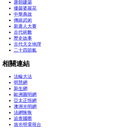
唐朝建築
優曇婆羅花
中華典故
傳統武術
新唐人大賽
古代術數
歷史故事
古代天文地理
二十四節氣
相關連結
法輪大法
明慧網
新生網
歐洲圓明網
亞太正悟網
澳洲光明網
法網恢恢
追查國際
放光明電視台