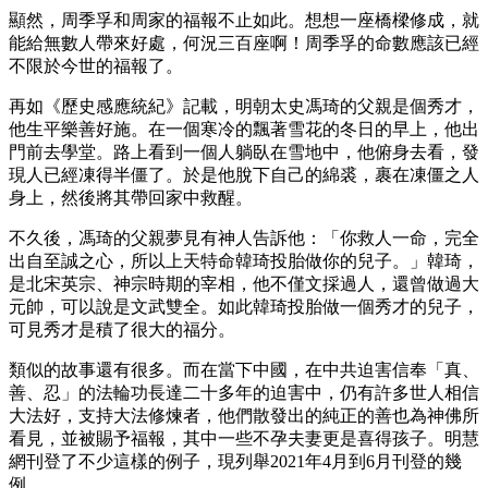
顯然，周季孚和周家的福報不止如此。想想一座橋樑修成，就
能給無數人帶來好處，何況三百座啊！周季孚的命數應該已經
不限於今世的福報了。
再如《歷史感應統紀》記載，明朝太史馮琦的父親是個秀才，
他生平樂善好施。在一個寒冷的飄著雪花的冬日的早上，他出
門前去學堂。路上看到一個人躺臥在雪地中，他俯身去看，發
現人已經凍得半僵了。於是他脫下自己的綿裘，裹在凍僵之人
身上，然後將其帶回家中救醒。
不久後，馮琦的父親夢見有神人告訴他：「你救人一命，完全
出自至誠之心，所以上天特命韓琦投胎做你的兒子。」韓琦，
是北宋英宗、神宗時期的宰相，他不僅文採過人，還曾做過大
元帥，可以說是文武雙全。如此韓琦投胎做一個秀才的兒子，
可見秀才是積了很大的福分。
類似的故事還有很多。而在當下中國，在中共迫害信奉「真、
善、忍」的法輪功長達二十多年的迫害中，仍有許多世人相信
大法好，支持大法修煉者，他們散發出的純正的善也為神佛所
看見，並被賜予福報，其中一些不孕夫妻更是喜得孩子。明慧
網刊登了不少這樣的例子，現列舉2021年4月到6月刊登的幾
例。