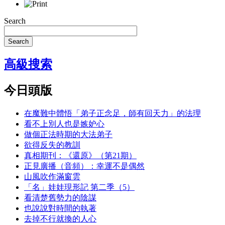
Search
Search
高級搜索
今日頭版
在魔難中體悟「弟子正念足，師有回天力」的法理
看不上別人也是嫉妒心
做個正法時期的大法弟子
欲得反失的教訓
真相期刊：《還原》（第21期）
正見廣播（音頻）：幸運不是偶然
山風吹作滿窗雲
「名」娃娃現形記 第二季（5）
看清楚舊勢力的陰謀
也說說對時間的執著
去掉不行就換的人心