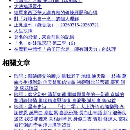
《清流》月報 第251期（印刷版）
大法福澤眾生
給馬來西亞華人講真相的修煉經歷和心得
對「好壞出自一念」的個人理解
正見週刊（錄音版）：20260715-20260721
人生抉擇
莫名的恐懼，來自前世的記憶
「名」娃娃現形記 第二季（6）
在魔難中體悟「弟子正念足，師有回天力」的法理
相關文章
歌詞：跟隨師父的腳步 當我老了 地鐵 通天路 一枝梅 萬
幸今生找到您 信天翁和信法翁 初戀難比並蒂蓮 塵客 歸
途 落花隨流
歌詞：師父您好 清新如蓮 願做那最美的一朵蓮 京城的
黎明靜悄悄 勇猛精進慰師懷 喜淚飛 滅紅魔 等54首
歌詞：星海史詩——「七·二零」大上訪頌 心隨樂飛 永
謝佛恩 感恩曲 塵世累 喜淚紛飛 長白山寄語 新宇迎善良
迷茫 我從哪裡來 真相到草原 身似白雲 寶劍 修煉人 當我
被打倒的時候 淨月潭等25首