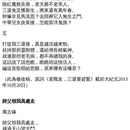
除紅魔救良善，老天爺不老等人。
三退免災獲新生，將來還有萬年春。
幹嘛非見馬克思？去陪葬它入無生之門。
中華兒女炎黃後，怎能當洋鬼孫？
五
打從我三退後，真是越活越來勁。
祛掉那邪靈附體，還給增長精氣神。
就連那些老毛病，都不再纏我的身。
這話說了請您瞧，瞧瞧咱這快活人，
編這首歌唱給您聽，原來哪有這嗓音？
（此為修改稿。原詞《老戰友，三退要趕緊》載於大紀元2013
年10月20日）
師父領我高處走
萬古緣
師父領我高處走，
越過天山望北鬥。