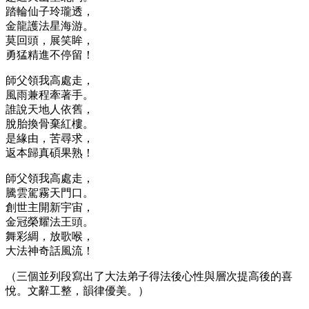
踏輪仙子玲瓏透，
金龍護法星海游。
莫回頭，展笑眸，
勇猛精進不停留！
師父領我高處走，
風雨兼程牽著手。
誰說天地人依舊，
脫胎換骨棄紅樓。
是緣由，苦尋求，
返本歸真碩果熟！
師父領我高處走，
騰雲駕霧天門口。
創世主開新宇宙，
金冠榮耀法王頭。
舞彩綢，放歌喉，
大法神奇話風流！
（三個並列段寫出了大法弟子得法後心性與層次提高後的喜
悅。文辭工整，韻律優美。）