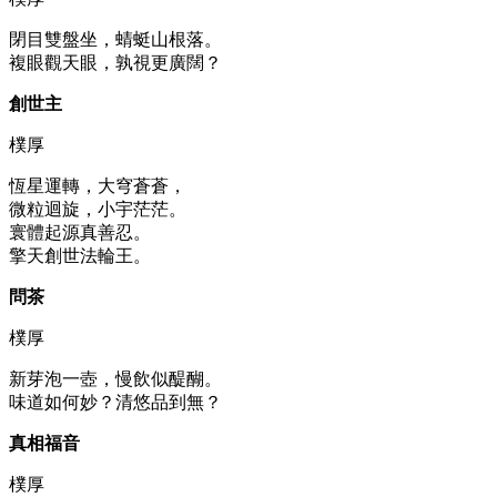
閉目雙盤坐，蜻蜓山根落。
複眼觀天眼，孰視更廣闊？
創世主
樸厚
恆星運轉，大穹蒼蒼，
微粒迴旋，小宇茫茫。
寰體起源真善忍。
擎天創世法輪王。
問茶
樸厚
新芽泡一壺，慢飲似醍醐。
味道如何妙？清悠品到無？
真相福音
樸厚