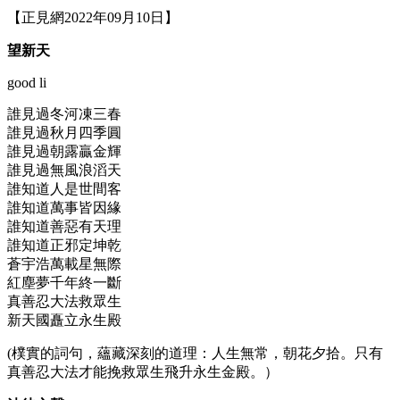
【正見網2022年09月10日】
望新天
good li
誰見過冬河凍三春
誰見過秋月四季圓
誰見過朝露贏金輝
誰見過無風浪滔天
誰知道人是世間客
誰知道萬事皆因緣
誰知道善惡有天理
誰知道正邪定坤乾
蒼宇浩萬載星無際
紅塵夢千年終一斷
真善忍大法救眾生
新天國矗立永生殿
(樸實的詞句，蘊藏深刻的道理：人生無常，朝花夕拾。只有
真善忍大法才能挽救眾生飛升永生金殿。）