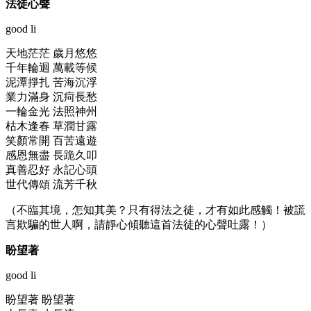
法徒心聲
good li
天地茫茫 歲月悠悠
千年輪迴 萬載等候
泥潭掙扎 苦海沉浮
業力滿身 沉疴長愁
一輪金光 法照神州
枯木逢春 草潤甘露
笑顏常開 百苦遠遊
感恩無盡 長跪久叩
真善忍好 永記心頭
世代傳頌 流芳千秋
（不臨其境，怎知其美？只有得法之徒，才有如此感觸！被謊
言欺騙的世人啊，請靜心傾聽這首法徒的心聲吐露！）
盼望著
good li
盼望著 盼望著