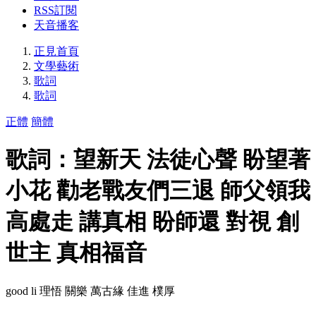
RSS訂閱
天音播客
正見首頁
文學藝術
歌詞
歌詞
正體
簡體
歌詞：望新天 法徒心聲 盼望著
小花 勸老戰友們三退 師父領我
高處走 講真相 盼師還 對視 創
世主 真相福音
good li 理悟 ​​​​​​​關樂 萬古緣 佳進 樸厚