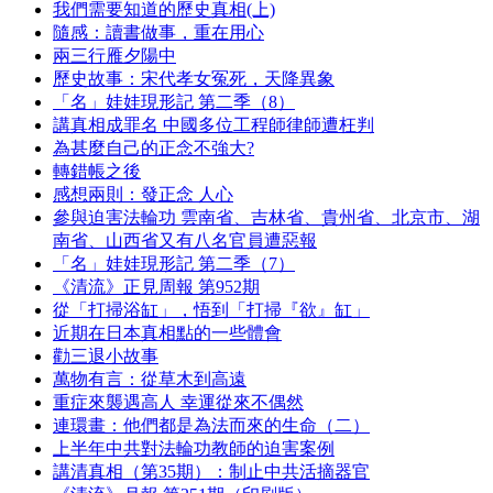
我們需要知道的歷史真相(上)
隨感：讀書做事，重在用心
兩三行雁夕陽中
歷史故事：宋代孝女冤死，天降異象
「名」娃娃現形記 第二季（8）
講真相成罪名 中國多位工程師律師遭枉判
為甚麼自己的正念不強大?
轉錯帳之後
感想兩則：發正念 人心
參與迫害法輪功 雲南省、吉林省、貴州省、北京市、湖
南省、山西省又有八名官員遭惡報
「名」娃娃現形記 第二季（7）
《清流》正見周報 第952期
從「打掃浴缸」，悟到「打掃『欲』缸」
近期在日本真相點的一些體會
勸三退小故事
萬物有言：從草木到高遠
重症來襲遇高人 幸運從來不偶然
連環畫：他們都是為法而來的生命（二）
上半年中共對法輪功教師的迫害案例
講清真相（第35期）：制止中共活摘器官