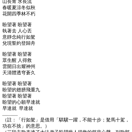
山長青 水長流
春暖夏涼冬似秋
花開四季林不朽
盼望著 盼望著
執著去 人心丟
意靜念純行如駑
兌現誓約登歸舟
盼望著 盼望著
眾生醒 人得救
雲開日出耀神州
天清體透穹蒼久
盼望著 盼望著
盼望的翅膀飛重九
盼望著 盼望著
盼望的心願早達就
早達就 早達就
.............
（註：「行如駑」是借用「騏驥一躍，不能十步；駑馬十駕，
功在不捨」的意思。）