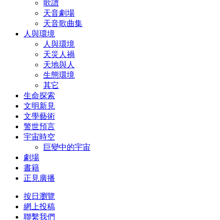
歌譜
天音劇場
天音歌曲集
人與環境
人與環境
天災人禍
天地與人
生態環境
其它
生命探索
文明新見
文學藝術
警世預言
宇宙時空
巨變中的宇宙
劇場
書籍
正見廣播
按日瀏覽
網上投稿
聯繫我們