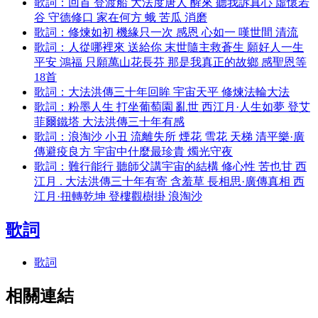
歌詞：回首 登渡船 大法度唐人 醒來 聽我訴真心 虛懷若
谷 守德修口 家在何方 蛾 苦瓜 消磨
歌詞：修煉如初 機緣只一次 感恩 心如一 嘆世間 清流
歌詞：人從哪裡來 送給你 末世隨主救蒼生 願好人一生
平安 鴻福 只願萬山花長芬 那是我真正的故鄉 感聖恩等
18首
歌詞：大法洪傳三十年回眸 宇宙天平 修煉法輪大法
歌詞：粉墨人生 打坐葡萄園 亂世 西江月·人生如夢 登艾
菲爾鐵塔 大法洪傳三十年有感
歌詞：浪淘沙 小丑 流離失所 煙花 雪花 天梯 清平樂·廣
傳避疫良方 宇宙中什麼最珍貴 燭光守夜
歌詞：難行能行 聽師父講宇宙的結構 修心性 苦也甘 西
江月 . 大法洪傳三十年有寄 含羞草 長相思·廣傳真相 西
江月·扭轉乾坤 登樓觀樹掛 浪淘沙
歌詞
歌詞
相關連結