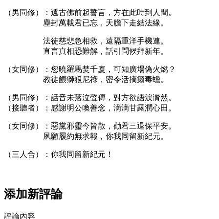
（男同修）：遠古佛前起誓言，方在此時到人間。
塵封萬載君已忘，天膽下走結法緣。
法徒慈悲急相救，遠隔重洋手機連。
直言真相恐難解，話引問候拜新年。
（女同修）：您曉羅馬焚千廈，可知廣場偽火燃？
教徒餵獅狠尼祿，密令活摘癩毒蟾。
（男同修）：話音未落泣聲傳，對方欲語淚潸然。
（接聽者）：感謝明公喚善念，滴滴甘露潤心田。
（女同修）：惡黨邪靈今皆散，勸君三退保平安。
夙願履約無求報，你我同留新紀元。
（三人合）：你我同留新紀元！
添加新評論
評論內容