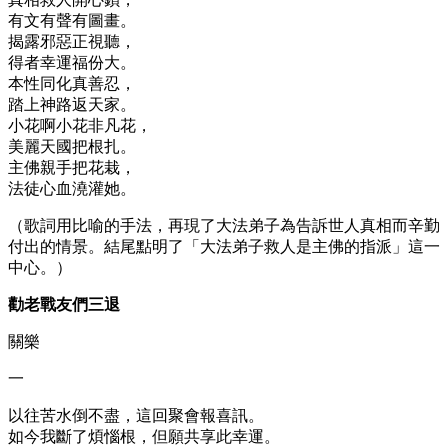
有文有聲有圖畫。
揭露邪惡正視聽，
得者幸運福份大。
本性同化真善忍，
踏上神路返天家。
小花啊小花非凡花，
美麗天國把根扎。
主佛親手把花栽，
法徒心血澆灌她。
（歌詞用比喻的手法，再現了大法弟子為告訴世人真相而辛勤
付出的情景。結尾點明了「大法弟子救人是主佛的指派」這一
中心。）
勸老戰友們三退
關樂
一
以往苦水倒不盡，這回聚會報喜訊。
如今我斷了煩惱根，但願共享此幸運。