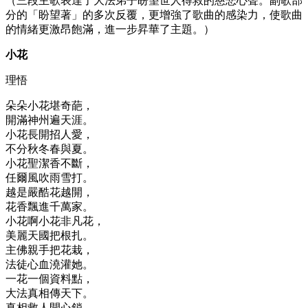
（三段主歌表達了大法弟子盼望世人得救的慈悲心聲。副歌部
分的「盼望著」的多次反覆，更增強了歌曲的感染力，使歌曲
的情緒更激昂飽滿，進一步昇華了主題。）
小花
理悟
朵朵小花堪奇葩，
開滿神州遍天涯。
小花長開招人愛，
不分秋冬春與夏。
小花聖潔香不斷，
任爾風吹雨雪打。
越是嚴酷花越開，
花香飄進千萬家。
小花啊小花非凡花，
美麗天國把根扎。
主佛親手把花栽，
法徒心血澆灌她。
一花一個資料點，
大法真相傳天下。
真相救人開心鎖，