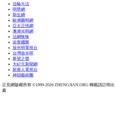
法輪大法
明慧網
新生網
歐洲圓明網
亞太正悟網
澳洲光明網
法網恢恢
追查國際
放光明電視台
台灣放光明
希望之聲
大紀元新聞網
新唐人電視台
神韻藝術團
正見網版權所有 ©1999-2026 ZHENGJIAN.ORG 轉載請註明出
處