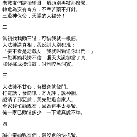
老戰友們請抬望眼，眉頭別再皺那麼緊。
轉危為安有奇方，不吞苦藥不打針。
三退神保命，天賜的大福分！
二
當初找我勸三退，可惜我就一根筋。
大法徒講真相，我反訓人別犯混：
「要不看是老戰友，我就叫狗送你出門！」
一勸再勸我愣不信，彌天大謊卻當了真。
腦袋搖成撥浪鼓，叫狗咬呂洞賓。
三
大法徒不甘心，有機會就登門。
打電話，發簡訊，寄九評，說神韻。
認清了邪惡黨，我先勸退自家人。
全家趕忙勸親友，因為這事太要緊。
俺一家已勸退多少，一下還真說不準。
四
誠心奉勸戰友們，還沒退的快抓緊。