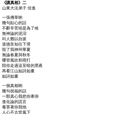
《講真相》二
山東大法弟子 佳進
一張傳單喲
幾句貼心的話
不辭辛苦咱是為了啥
無神論的泥沼
叫人難以自拔
道德良知往下滑
毀了我神州華夏
無論春夏與秋冬
哪管風吹和雨打
陪你走過這至暗的黑夜
再看江山如詩如畫
如詩如畫
一個真相喲
幾句祝福的話
一顆真心我把你牽掛
進化論的謊言
毒害著你我他
人心不古世風下