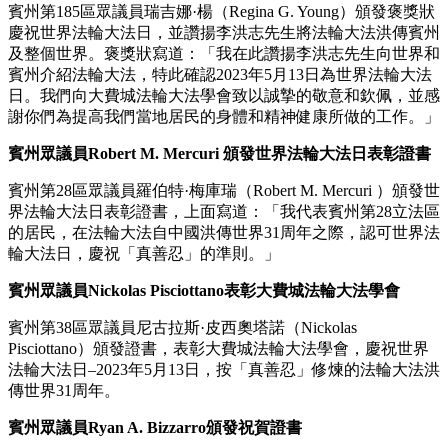
賓州第185區眾議員瑞吉娜·楊（Regina G. Young）頒發褒獎狀
慶祝世界法輪大法日，並讚揚李洪志先生將法輪大法洪傳賓州
及整個世界。褒獎狀寫道：「我在此讚揚李洪志先生向世界和
賓州介紹法輪大法，特此確認2023年5月13日為世界法輪大法
日。我們向大費城法輪大法學會致以誠摯的敬意和欽佩，並感
謝你們為提高我們當地居民的身體和精神健康所做的工作。」
賓州眾議員Robert M. Mercuri 頒發世界法輪大法日表彰證書
賓州第28區眾議員羅伯特·梅庫瑞（Robert M. Mercuri ）頒發世
界法輪大法日表彰證書，上面寫道：「我代表賓州第28立法區
的居民，在法輪大法自中國洪傳世界31周年之際，認可世界法
輪大法日，慶祝「真善忍」的準則。」
賓州眾議員Nickolas Pisciottano表彰大費城法輪大法學會
賓州第38區眾議員尼古拉斯·皮西奧塔諾（Nickolas
Pisciottano）頒發證書，表彰大費城法輪大法學會，慶祝世界
法輪大法日–2023年5月13日，按「真善忍」修煉的法輪大法洪
傳世界31周年。
賓州眾議員Ryan A. Bizzarro頒發祝賀證書