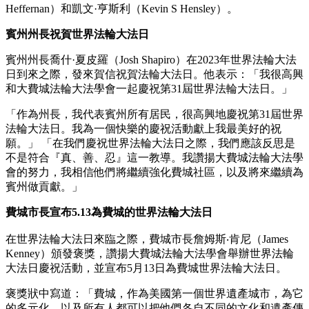
Heffernan）和凱文·亨斯利（Kevin S Hensley）。
賓州州長祝賀世界法輪大法日
賓州州長喬什·夏皮羅（Josh Shapiro）在2023年世界法輪大法
日到來之際，發來賀信祝賀法輪大法日。他表示：「我很高興
和大費城法輪大法學會一起慶祝第31屆世界法輪大法日。」
「作為州長，我代表賓州所有居民，很高興地慶祝第31屆世界
法輪大法日。我為一個快樂的慶祝活動獻上我最美好的祝
願。」 「在我們慶祝世界法輪大法日之際，我們應該反思是
不是符合『真、善、忍』這一教導。我讚揚大費城法輪大法學
會的努力，我相信他們將繼續強化費城社區，以及將來繼續為
賓州做貢獻。」
費城市長宣布5.13為費城的世界法輪大法日
在世界法輪大法日來臨之際，費城市長詹姆斯‧肯尼（James
Kenney）頒發褒獎，讚揚大費城法輪大法學會舉辦世界法輪
大法日慶祝活動，並宣布5月13日為費城世界法輪大法日。
褒獎狀中寫道：「費城，作為美國第一個世界遺產城市，為它
的多元化、以及所有人都可以把他們各自不同的文化和遺產傳