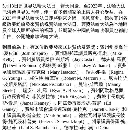
5月13日是世界法輪大法日，普天同慶。至2023年，法輪大法
已洪傳世界31周年，使一百多個國家的上億人身心受益。在
2023年世界法輪大法日即將到來之際，美國賓州、德拉瓦州各
級政要紛紛發來賀信祝賀法輪大法日、褒獎法輪大法為本地區
及全球人民所帶來的福澤，並期望在中國的法輪功學員也都能
自由、公開地修煉法輪大法。
到目前為止，有20位政要發來16封賀信及褒獎：賓州州長喬什
·夏皮羅（Josh Shapiro），賓州聯邦眾議員邁克·凱利（Mike
Kelly），賓州參議員傑伊·科斯塔（Jay Costa）、德夫林·羅賓
森(Devlin Robinson) 和林賽·威廉士（Lindsey Williams），賓州
眾議員瑪麗‧艾薩克森（Mary Isaacson）、瑞吉娜·楊（Regina
G. Young）、羅伯特·梅庫瑞（Robert M. Mercuri ）、尼古拉斯
·皮斯奧塔諾（Nickolas Pisciottano）、曼迪·斯蒂爾（Mandy
Steele）、瑞安·比扎羅（Ryan A. Bizzarr），賓州阿勒格尼縣
行政長官裡奇·菲茨傑拉德（Rich Fitzgerald），費城市長詹姆
斯‧肯尼（James Kenney），匹茲堡市長埃德·蓋尼（Ed
Gainey），費城市議會議長達瑞爾·克拉克（Darrell Clarke）和
市議員馬克·斯奎拉（Mark Squilla）。德拉瓦州眾議院議長彼
得·施瓦茨科普夫（Peter C. Schwartzkopf）、州眾議員保羅·鮑
姆巴赫（Paul S. Baumbach）、德布拉·赫弗南（Debra