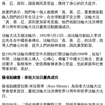
善、忍」原則，讓億萬民眾受益，獲得了身心的巨大提升。
政要們表示，我們每一個人都應將「真、善、忍」重要價值觀
融入我們的日常生活之中；在全球動盪不安之際，法輪大法
「真、善、忍」原則更加富有意義。他們祝願法輪大法洪傳世
界31周年和法輪大法日慶典活動圓滿成功。
法輪大法又稱法輪功，1992年5月13日，由法輪功創始人李洪
志先生在中國長春傳出。法輪功以「真、善、忍」的法理，指
導人們修心向善、提升人們的精神道德，因此廣受歡迎。
從1992年法輪功傳世至中共開始打壓法輪功的1999年，短短7
年間，法輪功靠人傳人、心傳心，傳遍了中國大江南北；更遠
涉重洋，紮根海外，使億萬修煉者身心受益，也給家庭和社會
帶來祥和、美好。
薩省副總督：恭祝大法日慶典成功
薩省副總督拉斯·米拉斯蒂（Russ Mirasty）為加拿大法輪大法
學會發來賀信，慶祝法輪大法洪傳世界31周年和世界法輪大法
日。
賀信中說：「謹代表國王查爾斯三世，我很高興能向加拿大法