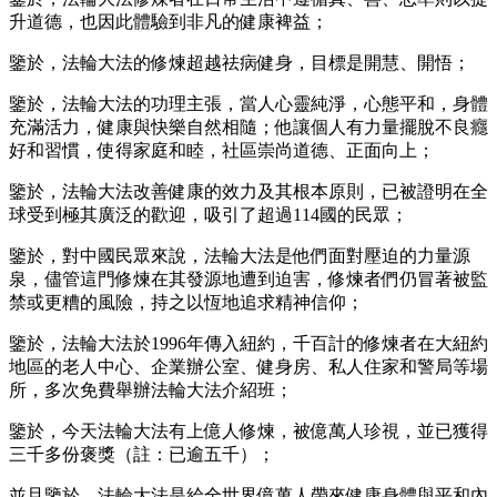
升道德，也因此體驗到非凡的健康裨益；
鑒於，法輪大法的修煉超越祛病健身，目標是開慧、開悟；
鑒於，法輪大法的功理主張，當人心靈純淨，心態平和，身體
充滿活力，健康與快樂自然相隨；他讓個人有力量擺脫不良癮
好和習慣，使得家庭和睦，社區崇尚道德、正面向上；
鑒於，法輪大法改善健康的效力及其根本原則，已被證明在全
球受到極其廣泛的歡迎，吸引了超過114國的民眾；
鑒於，對中國民眾來說，法輪大法是他們面對壓迫的力量源
泉，儘管這門修煉在其發源地遭到迫害，修煉者們仍冒著被監
禁或更糟的風險，持之以恆地追求精神信仰；
鑒於，法輪大法於1996年傳入紐約，千百計的修煉者在大紐約
地區的老人中心、企業辦公室、健身房、私人住家和警局等場
所，多次免費舉辦法輪大法介紹班；
鑒於，今天法輪大法有上億人修煉，被億萬人珍視，並已獲得
三千多份褒獎（註：已逾五千）；
並且鑒於，法輪大法是給全世界億萬人帶來健康身體與平和內