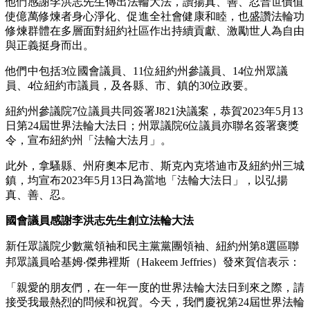
他們感謝李洪志先生傳出法輪大法，讚揚真、善、忍普世價值
使億萬修煉者身心淨化、促進全社會健康和睦，也盛讚法輪功
修煉群體在多層面對紐約社區作出持續貢獻、激勵世人為自由
與正義挺身而出。
他們中包括3位國會議員、11位紐約州參議員、14位州眾議
員、4位紐約市議員，及各縣、市、鎮的30位政要。
紐約州參議院7位議員共同簽署J821決議案，恭賀2023年5月13
日第24屆世界法輪大法日；州眾議院6位議員亦聯名簽署褒獎
令，宣布紐約州「法輪大法月」。
此外，拿騷縣、州府奧本尼市、斯克內克塔迪市及紐約州三城
鎮，均宣布2023年5月13日為當地「法輪大法日」，以弘揚
真、善、忍。
國會議員感謝李洪志先生創立法輪大法
新任眾議院少數黨領袖和民主黨黨團領袖、紐約州第8選區聯
邦眾議員哈基姆‧傑弗裡斯（Hakeem Jeffries）發來賀信表示：
「親愛的朋友們，在一年一度的世界法輪大法日到來之際，請
接受我最熱烈的問候和祝賀。今天，我們慶祝第24屆世界法輪