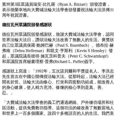
賓州第3區眾議員瑞安·比扎羅（Ryan A. Bizzarr）頒發證書，
表示很榮幸地向大費城法輪大法學會頒發慶祝法輪大法洪傳31
周年祝賀證書。
德拉瓦州眾議院頒發感謝狀
德拉瓦州眾議院頒發感謝狀，致謝大費城法輪大法學會，認同
世界法輪大法日，讚頌法輪大法改善了無數人的生活。褒獎狀
由三位眾議員保羅·鮑姆巴赫（Paul S. Baumbach）、德布拉·赫
弗南（Debra Heffernan）和凱文·亨斯利（Kevin S Hensley）發
起，眾議院議長彼得·施瓦茨科普夫（Peter C. Schwartzkopf）
和眾議院首席秘書理察·普弗(Richard L. Puffer)簽字。
感謝狀上寫道：「1992年，五次諾貝爾和平獎提名人、李洪志
先生首次在中國公開傳授法輪大法。從那時起，法輪大法已經
聞名於世。法輪大法由修心、打坐和四套動功組成，能改善人
的身心健康，使人精力充沛。修煉的核心準則是真、善、
忍。」
「大費城法輪大法學會的義工們通過網絡、戶外煉功場所和社
區活動，提供免費教功指導。這個功法的確改善了無數當地人
和世界上一百多個國家、說四十多種語言的人的生活。我們衷