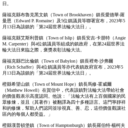
日。
薩福克縣布魯克黑文鎮（Town of Brookhaven）鎮長愛德華‧羅
曼恩（Edward P. Romaine）及5位鎮議員等聯署宣布，2023年5
月13日為該鎮的「第24屆世界法輪大法日」。
薩福克縣艾斯利普鎮（Town of Islip）鎮長安吉‧卡朋特（Angie
M. Carpenter）與4位鎮議員等組成的鎮政府，在第24屆世界法
輪大法日來臨之際，褒獎表彰法輪大法。
薩福克縣巴比倫鎮（Town of Babylon）鎮長裡奇‧沙弗爾
（Rich Schaffer）與4位鎮議員等亦代表鎮政府宣布，2023年5
月13日為該鎮的「第24屆世界法輪大法日」。
橙縣希望山鎮（Town of Mount Hope）鎮長馬修‧霍威爾
（Matthew Howell）在賀信中，代表該鎮對法輪大法帶給社會
的價值觀表示高度認同。他說：「法輪大法有上百個國家的民
眾修煉，並且（其著作）被翻譯為四十多種語言。這門寧靜祥
和的修煉，幫助人們認同並珍視真、善、忍，這些價值觀讓社
區內的每個人都受益。」
橙縣漢普頓堡鎮（Town of Hamptonburgh）鎮長羅伯特‧楊柯夫