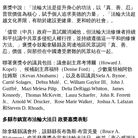
褒獎中說：「法輪大法是提升身心的功法，以『真、善、忍』
普世價值為核心，賦予個人追求美德的力量」，「法輪大法超
越文化界限，有助於建設更健康、更和睦的社會」。
「儘管（中共）政府一直試圖消滅他，但法輪大法修煉者持續
和平抗議中共眾多侵犯人權行徑，並持續遵循這一平和的修煉
方法。」褒獎令鼓勵拿騷縣及周邊地區民眾認同「真、善、
忍」價值，與那些在中國遭受磨難的民眾站在一起。
聯署褒獎令的議員包括：議會副主席考博爾（Howard J.
Kopel）、候補副主席福特（Denise Ford）、少數黨領袖阿勃
拉姆斯（Kevan Abrahams），以及各區議員Siela A. Bynoe、
Carrié Solages、Debra Mulé、C. William Gaylor III、John J.
Guiffrè、Mazi Melesa Pilip、Delia DeRiggi-Whitton、James
Kennedy、Thomas McKevitt、Laura Schaefer、John R. Ferretti
Jr.、Arnold W. Drucker、Rose Marie Walker、Joshua A. Lafazan
和Steven D. Rhoads。
多縣市鎮宣布法輪大法日 政要嘉獎表彰
除拿騷縣議會外，該縣縣長布魯斯‧布雷克曼（Bruce A.
Blakeman）也簽發褒獎令宣布法輪大法日，他並「衷心感謝法