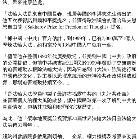
法、帶來健康益處。
「法輪大法是來自中國長春、現居美國的李洪志先生傳出的。
他五次獲得諾貝爾和平獎提名，並獲得歐洲議會的薩哈羅夫思
想自由獎（Sakharov Prize for Freedom of Thought）提名。
「據中國（中共）官方估計，到1999年，已有7,000萬至1億人
學煉法輪大法，約相當於每13個中國人中就有一個。
「儘管他在整個1990年代廣受歡迎，並受到中國（中共）政府
的公開提倡，但前中共總書記江澤民於1999年發動了史無前例
的迫害運動以根除法輪大法，因為它感到（大法）強調德行和
中國傳統文化，對主要以恐懼來統治的無神論共產政權構成威
脅，那場迫害運動持續至今。」
「是法輪大法學員印製了最詳盡揭露中共的《九評共產黨》，
並冒著個人的極大風險散發，讓中國民眾第一次了解到中共的
真實情況，包括其欺騙和犯罪的完整歷史。」
為此，他「榮幸地褒獎並祝賀第24屆世界法輪大法日暨法輪大
法洪傳31周年」。
紐約州參議院多數黨副領袖、「企業、權力機構及考察團委員