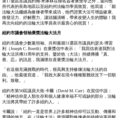
第17選區眾議員約翰‧米庫林在聯名簽署褒獎令之外，還向他
所代表的長島地區以至紐約州法輪功學員致賀。他寫道：「願
法輪大法繼續為修煉者帶來成功，他們證實大法可增益健康、
煥發活力、紓解壓力、讓頭腦清晰，帶來改變人生的體驗！我
再次向紐約的法輪大法學員表示最衷心的祝賀！」
紐約市議會領袖褒獎法輪大法月
紐約市議會少數黨領袖、共和黨籍51選區市議員約瑟夫‧博雷
利（Joseph C. Borelli）在褒獎信中表示：「我寫信表達我對法
輪大法洪傳31周年的支持。鑒於他（大法）持續傳播『真、
善、忍』的訊息，我滿懷欣喜褒獎法輪大法月。」
「在這個充滿挑戰的時代，很高興支持修煉法輪大法的自
由。」他最後寫道，「我祝大家在現今種種艱難狀況下一切順
利。致敬。」
紐約市第50區議員大衛‧卡爾（David M. Carr）在賀信中說：
「精神信仰是人類生存和個人健康幸福不可或缺的部分，法輪
大法將其帶給了許多紐約人。」
卡爾說：「紐約一直是世界上許多精神信仰可以互動、傳播和
實踐的地方。在（法輪大法）發源國對修煉者的持續迫害提醒