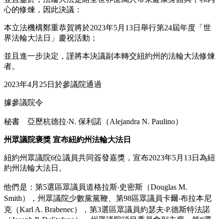
心的修煉，因此決議：
本立法機構鄭重恭賀將於2023年5月13日舉行第24屆年度「世
界法輪大法日」慶祝活動；
並且進一步決定，謹將本決議副本轉交紐約州的法輪大法修煉
者。
2023年4月25日於參議院通過
據參議院令
秘書 亞歷杭德拉‧N. 保利諾（Alejandra N. Paulino）
州眾議院褒獎 宣布紐約州法輪大法日
紐約州眾議院6位議員共同簽發嘉獎，宣布2023年5月13日為紐
約州法輪大法日。
他們是：第5選區眾議員道格拉斯‧史密斯（Douglas M.
Smith），州眾議院少數黨黨鞭、第98區眾議員卡爾‧布拉本尼
克（Karl A. Brabenec），第3選區眾議員約瑟夫‧P.德斯特法諾