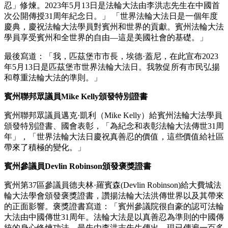
忍」修煉。2023年5月13日是法輪大法由李洪志先生在中國首
次公開傳授31周年紀念日。」 「世界法輪大法日是一個年度
慶典，慶祝法輪大法學員對賓州和世界的貢獻。賓州法輪大法
學員享受賓州和全世界的自由—這是美國社會的基礎。」
最後寫道：「我，匹茲堡市市長，埃德·蓋尼，在此宣布2023
年5月13日是匹茲堡市世界法輪大法日。我敦促所有市民弘揚
和尊重法輪大法的準則。」
賓州聯邦眾議員Mike Kelly頒發特別證書
賓州聯邦眾議員邁克·凱利（Mike Kelly）給賓州法輪大法學員
頒發特別證書、國會表彰，「為紀念和表彰法輪大法傳世31周
年」，「世界法輪大法日慶祝真善忍的價值，這些價值給社區
帶來了積極的變化。」
賓州參議員Devlin Robinson頒發褒獎證書
賓州第37區參議員德夫林·羅賓森(Devlin Robinson)給大費城法
輪大法學會頒發褒獎證書，讚揚法輪大法洪傳世界以及其帶來
的正面影響。褒獎證書寫道：「賓州參議院很自豪的認可法輪
大法由中國傳世31周年。法輪大法是以真善忍為準則的中國傳
統的身心修煉功法。最先由李洪志先生傳出，現已傳遍一百多