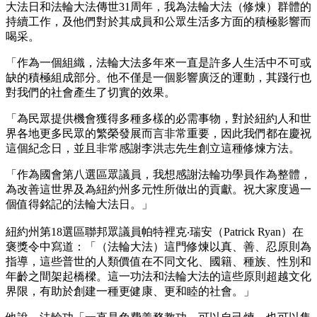
大法日和法輪大法傳世31周年，我為法輪大法（修煉）群體的
持續工作，及他們對於其成員和公眾生活多方面的積極影響而
喝采。
「作為一個組織，法輪大法多年來一直是許多人生活中不可或
缺的積極組成部分。他不僅是一個影響廣泛的運動，其踐行也
對我們的社會產生了切實的效果。
「為民眾提供機會獲得多種多樣的必需事物，對於紐約人和世
界各地更多民眾的繁榮發展而言非常重要，因此我們都在慶祝
這個紀念日，並且非常感謝李洪志先生創立這種修煉方法。
「作為國會第八選區眾議員，我想感謝法輪功學員作為整體，
為改善這世界及為紐約州多元性所做出的貢獻。祝大家度過一
個值得銘記的法輪大法日。」
紐約州第18選區聯邦眾議員帕特裡克‧瑞安（Patrick Ryan）在
褒獎令中寫道：「（法輪大法）這門修煉以真、善、忍原則為
指導，這些普世的人類價值在不同文化、國籍、種族、性別和
年齡之間架起橋樑。這一功法和法輪大法的這些原則超越文化
界限，有助於創建一種更健康、更和睦的社會。」