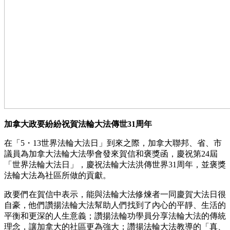
加拿大政要紛紛祝賀法輪大法傳世31周年
在「5・13世界法輪大法日」到來之際，加拿大聯邦、省、市
議員為加拿大法輪大法學會發來賀信和褒獎函，慶祝第24屆
「世界法輪大法日」，慶祝法輪大法洪傳世界31周年，並褒獎
法輪大法為社區所做的貢獻。
政要們在賀信中表示，能與法輪大法修煉者一同慶賀大法日很
自豪，他們讚揚法輪大法幫助人們找到了內心的平靜、生活的
平衡和更深的人生意義；讚揚法輪功學員分享法輪大法的傳統
理念，讓加拿大的社區更為強大；讚揚法輪大法教導的「真、