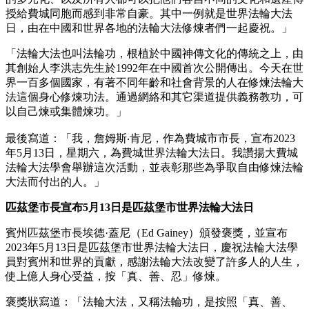
授給費城同胞而感到非常自豪。其中一例就是世界法輪大法
日，由在中國和世界各地的法輪大法修煉者們一起慶祝。」
「法輪大法也叫法輪功，根植於中國神傳文化的傳統之上，由
其創始人李洪志先生於1992年在中國首次公開傳出。今天在世
界一百多個國家，有著不同年齡和社會背景的人在修煉法輪大
法這個身心修煉功法。通過網絡和其它渠道提供義務教功，可
以自己煉或集體煉功。」
最後寫道：「我，詹姆斯‧肯尼，作為費城市市長，宣布2023
年5月13日，星期六，為費城世界法輪大法日。我讚揚大費城
法輪大法學會舉辦這次活動，並表彰那些為爭取自由修煉法輪
大法而付出的人。」
匹茲堡市長宣布5月13日是匹茲堡市世界法輪大法日
賓州匹茲堡市長埃德·蓋尼（Ed Gainey）頒發褒獎，並宣布
2023年5月13日是匹茲堡市世界法輪大法日，慶祝法輪大法學
員對賓州和世界的貢獻，感謝法輪大法改變了許多人的人生，
使上億人身心受益，按「真、善、忍」修煉。
褒獎狀寫道：「法輪大法，又稱法輪功，是按照「真、善、