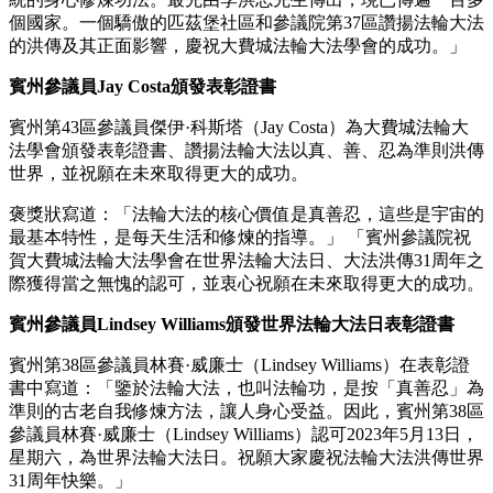
個國家。一個驕傲的匹茲堡社區和參議院第37區讚揚法輪大法
的洪傳及其正面影響，慶祝大費城法輪大法學會的成功。」
賓州參議員Jay Costa頒發表彰證書
賓州第43區參議員傑伊·科斯塔（Jay Costa）為大費城法輪大
法學會頒發表彰證書、讚揚法輪大法以真、善、忍為準則洪傳
世界，並祝願在未來取得更大的成功。
褒獎狀寫道：「法輪大法的核心價值是真善忍，這些是宇宙的
最基本特性，是每天生活和修煉的指導。」 「賓州參議院祝
賀大費城法輪大法學會在世界法輪大法日、大法洪傳31周年之
際獲得當之無愧的認可，並衷心祝願在未來取得更大的成功。
賓州參議員Lindsey Williams頒發世界法輪大法日表彰證書
賓州第38區參議員林賽·威廉士（Lindsey Williams）在表彰證
書中寫道：「鑒於法輪大法，也叫法輪功，是按「真善忍」為
準則的古老自我修煉方法，讓人身心受益。因此，賓州第38區
參議員林賽·威廉士（Lindsey Williams）認可2023年5月13日，
星期六，為世界法輪大法日。祝願大家慶祝法輪大法洪傳世界
31周年快樂。」