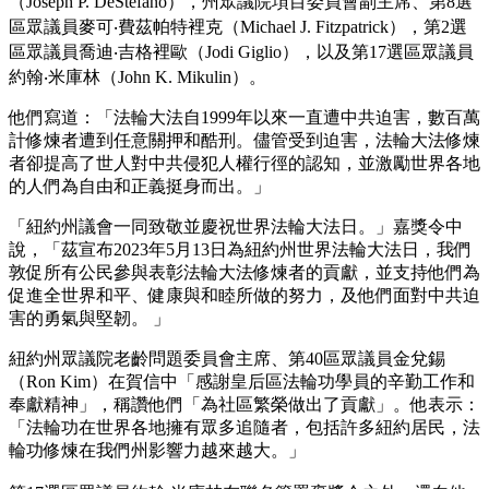
（Joseph P. DeStefano），州眾議院項目委員會副主席、第8選
區眾議員麥可‧費茲帕特裡克（Michael J. Fitzpatrick），第2選
區眾議員喬迪‧吉格裡歐（Jodi Giglio），以及第17選區眾議員
約翰‧米庫林（John K. Mikulin）。
他們寫道：「法輪大法自1999年以來一直遭中共迫害，數百萬
計修煉者遭到任意關押和酷刑。儘管受到迫害，法輪大法修煉
者卻提高了世人對中共侵犯人權行徑的認知，並激勵世界各地
的人們為自由和正義挺身而出。」
「紐約州議會一同致敬並慶祝世界法輪大法日。」嘉獎令中
說，「茲宣布2023年5月13日為紐約州世界法輪大法日，我們
敦促所有公民參與表彰法輪大法修煉者的貢獻，並支持他們為
促進全世界和平、健康與和睦所做的努力，及他們面對中共迫
害的勇氣與堅韌。 」
紐約州眾議院老齡問題委員會主席、第40區眾議員金兌錫
（Ron Kim）在賀信中「感謝皇后區法輪功學員的辛勤工作和
奉獻精神」，稱讚他們「為社區繁榮做出了貢獻」。他表示：
「法輪功在世界各地擁有眾多追隨者，包括許多紐約居民，法
輪功修煉在我們州影響力越來越大。」