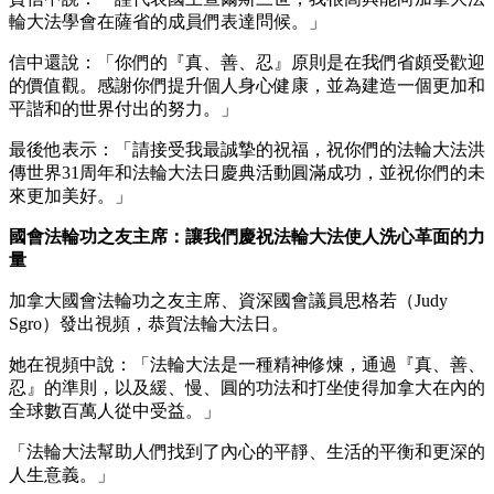
輪大法學會在薩省的成員們表達問候。」
信中還說：「你們的『真、善、忍』原則是在我們省頗受歡迎
的價值觀。感謝你們提升個人身心健康，並為建造一個更加和
平諧和的世界付出的努力。」
最後他表示：「請接受我最誠摯的祝福，祝你們的法輪大法洪
傳世界31周年和法輪大法日慶典活動圓滿成功，並祝你們的未
來更加美好。」
國會法輪功之友主席：讓我們慶祝法輪大法使人洗心革面的力
量
加拿大國會法輪功之友主席、資深國會議員思格若（Judy
Sgro）發出視頻，恭賀法輪大法日。
她在視頻中說：「法輪大法是一種精神修煉，通過『真、善、
忍』的準則，以及緩、慢、圓的功法和打坐使得加拿大在內的
全球數百萬人從中受益。」
「法輪大法幫助人們找到了內心的平靜、生活的平衡和更深的
人生意義。」