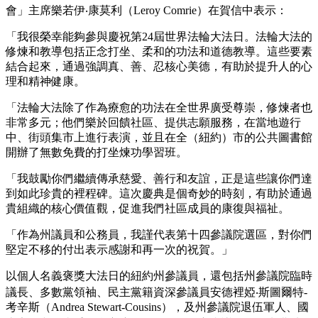
會」主席樂若伊‧康莫利（Leroy Comrie）在賀信中表示：
「我很榮幸能夠參與慶祝第24屆世界法輪大法日。法輪大法的
修煉和教導包括正念打坐、柔和的功法和道德教導。這些要素
結合起來，通過強調真、善、忍核心美德，有助於提升人的心
理和精神健康。
「法輪大法除了作為療愈的功法在全世界廣受尊崇，修煉者也
非常多元；他們樂於回饋社區、提供志願服務，在當地遊行
中、街頭集市上進行表演，並且在全（紐約）市的公共圖書館
開辦了無數免費的打坐煉功學習班。
「我鼓勵你們繼續傳承慈愛、善行和友誼，正是這些讓你們達
到如此珍貴的裡程碑。這次慶典是個奇妙的時刻，有助於通過
貴組織的核心價值觀，促進我們社區成員的康復與福祉。
「作為州議員和公務員，我謹代表第十四參議院選區，對你們
堅定不移的付出表示感謝和再一次的祝賀。」
以個人名義褒獎大法日的紐約州參議員，還包括州參議院臨時
議長、多數黨領袖、民主黨籍資深參議員安德裡婭‧斯圖爾特-
考辛斯（Andrea Stewart-Cousins），及州參議院退伍軍人、國