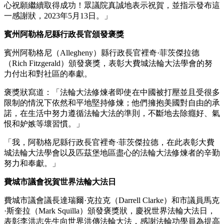
心祝願繼續取得成功！眾議院真誠地表示祝賀，並指示發布這
一感謝狀，2023年5月13日。」
賓州阿勒格尼縣行政長官頒發褒獎
賓州阿勒格尼（Allegheny）縣行政長官裡奇·菲茨傑拉德
（Rich Fitzgerald）頒發褒獎，表彰大費城法輪大法學會的努
力付出和對社區的奉獻。
褒獎狀寫道：「法輪大法修煉者即使在中國被打壓並且受很多
限制的情況下依然和平地堅持修煉；他們擁抱美國對自由的承
諾，在生活中努力遵循法輪大法的準則，不斷地去除癮好、氣
恨和妒嫉等壞習慣。」
「我，阿勒格尼縣行政長官裡奇·菲茨傑拉德，在此表彰大費
城法輪大法學會以及匹茲堡地區盡心的法輪大法修煉者的辛勤
努力和奉獻。」
費城市議會祝賀世界法輪大法日
費城市議會議長達瑞爾·克拉克（Darrell Clarke）和市議員馬克
·斯奎拉（Mark Squilla）頒發褒獎狀，慶祝世界法輪大法日，
表彰李洪志先生向世界洪傳法輪大法，感謝法輪功學員為提高