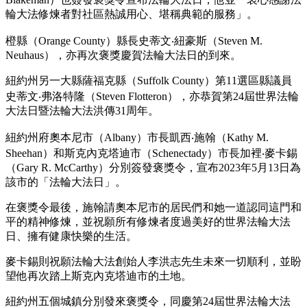
輪大法修煉者對社區熱誠用心、堪稱典範的服務」。
橙縣（Orange County）縣長史蒂文‧紐豪斯（Steven M.
Neuhaus），亦再次褒獎慶賀法輪大法日的到來。
紐約州另一大縣薩福克縣（Suffolk County）第11選區縣議員
史蒂文‧弗洛特隆（Steven Flotteron），亦恭賀第24屆世界法輪
大法日暨法輪大法洪傳31周年。
紐約州府奧本尼市（Albany）市長凱西‧施翰（Kathy M.
Sheehan）和斯克內克塔迪市（Schenectady）市長加裡‧麥卡錫
（Gary R. McCarthy）分別簽發褒獎令，宣布2023年5月13日為
該市的「法輪大法日」。
在褒獎令最後，施翰請奧本尼市的居民們和她一道認同這門和
平的精神修煉，並祝願所有修煉者度過美好的世界法輪大法
日、擁有健康快樂的生活。
麥卡錫則祝願法輪大法創始人李洪志先生未來一切順利，並盼
望他再次踏上斯克內克塔迪市的土地。
紐約州五個城鎮分別發來褒獎令，同慶第24屆世界法輪大法