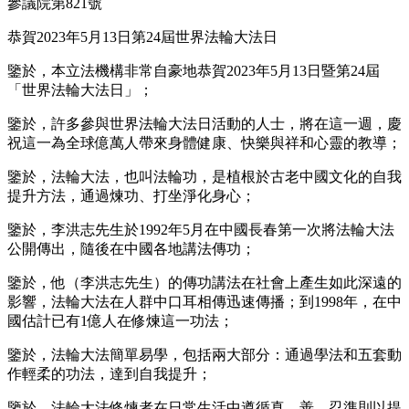
參議院第821號
恭賀2023年5月13日第24屆世界法輪大法日
鑒於，本立法機構非常自豪地恭賀2023年5月13日暨第24屆
「世界法輪大法日」；
鑒於，許多參與世界法輪大法日活動的人士，將在這一週，慶
祝這一為全球億萬人帶來身體健康、快樂與祥和心靈的教導；
鑒於，法輪大法，也叫法輪功，是植根於古老中國文化的自我
提升方法，通過煉功、打坐淨化身心；
鑒於，李洪志先生於1992年5月在中國長春第一次將法輪大法
公開傳出，隨後在中國各地講法傳功；
鑒於，他（李洪志先生）的傳功講法在社會上產生如此深遠的
影響，法輪大法在人群中口耳相傳迅速傳播；到1998年，在中
國估計已有1億人在修煉這一功法；
鑒於，法輪大法簡單易學，包括兩大部分：通過學法和五套動
作輕柔的功法，達到自我提升；
鑒於，法輪大法修煉者在日常生活中遵循真、善、忍準則以提