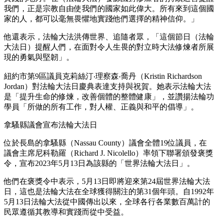
我們，正是宗教自由使我們的國家如此偉大。所有來到這個國
家的人，都可以毫無畏懼地實踐他們選擇的精神信仰。」
他還表示，法輪大法洪傳世界、追隨者眾，「這個節日（法輪
大法日）提醒人們，在面對令人生畏的對立時大法修煉者所展
現的勇氣與堅韌」。
紐約市第9區議員克莉絲汀‧理察森‧喬丹（Kristin Richardson
Jordan）對法輪大法日慶典表達支持與祝賀。她表示法輪大法
是「提升生命的修煉，改善個體的整體健康」，並讚揚法輪功
學員「所做的所有工作，對人權、正義與和平的倡導」。
拿騷縣議會宣布法輪大法日
位於長島的拿騷縣（Nassau County）議會全體19位議員，在
議會主席尼科勒羅（Richard J. Nicolello）率領下聯署頒發褒獎
令，宣布2023年5月13日為該縣的「世界法輪大法日」。
他們在褒獎令中表示，5月13日即將迎來第24屆世界法輪大法
日，這也是法輪大法在全球獲得關注的第31個年頭。自1992年
5月13日法輪大法從中國傳出以來，全球各行各業數百萬計的
民眾遵循其教導和實踐而從中受益。