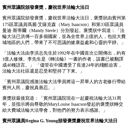
賓州眾議院頒發褒獎，慶祝世界法輪大法日
賓州眾議院頒發褒獎，慶祝世界法輪大法日，褒獎狀由賓州第
175區眾議員瑪麗‧艾薩克森（Mary Isaacson）和第33區眾議員
曼迪·斯蒂爾（Mandy Steele）分別發起。褒獎狀中寫道：「法
輪大法已洪傳一百多個國家，並為全世界上億的人，包括大費
城地區的人們，帶來了不可思議的健康益處和心靈的平靜。」
「法輪大法由李洪志先生於1992年在中國首次公開傳出，約有
1億人修煉。李先生是《轉法輪》一書的作者，該書已被翻譯
成40種語言。」 「儘管在中國遭受了長達24年的殘酷迫害，
法輪大法社區還是忍受和堅持了下來。」
「賓州眾議院感激法輪大法學員將這一昇華人的古老修行帶給
賓州人民，慶祝真善忍。」
褒獎狀最後寫道：「賓州眾議院現在一起慶祝法輪大法31周
年，並指示將由尊敬的MaryLouise Isaacson發起的褒獎狀轉交
給大費城法輪大法學會，對他們的努力表示感謝。」
賓州眾議員Regina G. Young頒發褒獎慶祝世界法輪大法日