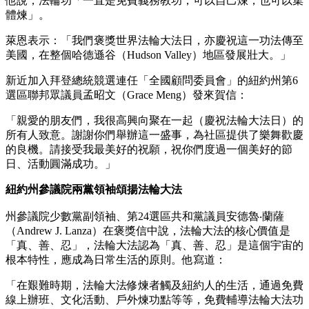
他說，法輪功「一直是免費義務教功，可以自己煉，也可以集
體煉」。
萊恩表示：「我們褒獎世界法輪大法日，亦慶祝這一功法傳至
美國，在整個哈德遜谷（Hudson Valley）地區發展壯大。」
新近加入拜登總統競選連任「全國顧問委員會」的紐約州第6
選區聯邦眾議員孟昭文（Grace Meng）發來賀信：
「親愛的朋友們，我很高興向聚在一起（慶祝法輪大法日）的
所有人致意。謝謝你們舉辦這一盛事，為社區提供了樂舞歡慶
的良機。請接受我最美好的祝願，祝你們度過一個美好的節
日、活動圓滿成功。」
紐約州參議院兩黨領袖頌揚法輪大法
州參議院少數黨副領袖、第24選區共和黨議員安德魯‧蘭薩
（Andrew J. Lanza）在褒獎信中說，法輪大法的核心價值是
「真、善、忍」，法輪大法認為「真、善、忍」是這個宇宙的
根本特性，應成為日常生活的原則。他寫道：
「在艱難時期，法輪大法修煉者觸及紐約人的生活，通過免費
線上辦班、文化活動、戶外煉功點等等，免費輔導法輪大法功