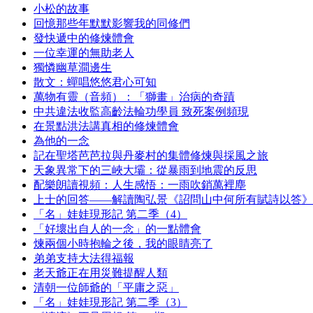
小松的故事
回憶那些年默默影響我的同修們
發快遞中的修煉體會
一位幸運的無助老人
獨憐幽草澗邊生
散文：蟬唱悠悠君心可知
萬物有靈（音頻）：「獅畫」治病的奇蹟
中共違法收監高齡法輪功學員 致死案例頻現
在景點洪法講真相的修煉體會
為他的一念
記在聖塔芭芭拉與丹麥村的集體修煉與採風之旅
天象異常下的三峽大壩：從暴雨到地震的反思
配樂朗讀視頻：人生感悟：一雨吹銷萬裡塵
上士的回答——解讀陶弘景《詔問山中何所有賦詩以答》
「名」娃娃現形記 第二季（4）
「好壞出自人的一念」的一點體會
煉兩個小時抱輪之後，我的眼睛亮了
弟弟支持大法得福報
老天爺正在用災難提醒人類
清朝一位師爺的「平庸之惡」
「名」娃娃現形記 第二季（3）