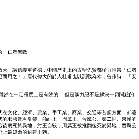
悟：仁者無敵
敬天，講信義重道德，中國歷史上的古聖先賢都極力推崇「仁者
已而用之！」唐代偉大的詩人杜甫也以罷戰為幸，曾作詩：「安
雖然在一定程度上是有效的 ，但是暴力絕不是解決一切問題的
代在文化、經濟、農業、手工業、商業、交通等各個方面，都遠
代的邪惡暴君夏桀、商紂王、周厲王、晉厲公、秦二世、東漢的
跑後病死於異地，紂王自殺，周厲王被推翻後死於異地，晉厲公
史上最短命的封建王朝。