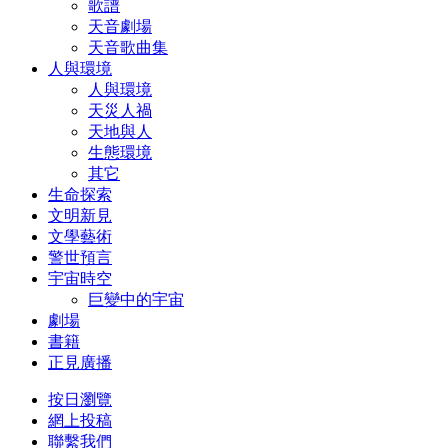
歌譜
天音劇場
天音歌曲集
人與環境
人與環境
天災人禍
天地與人
生態環境
其它
生命探索
文明新見
文學藝術
警世預言
宇宙時空
巨變中的宇宙
劇場
書籍
正見廣播
按日瀏覽
網上投稿
聯繫我們