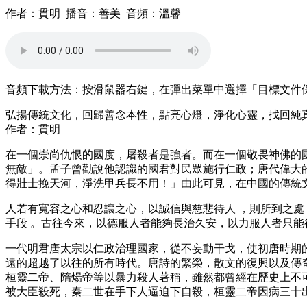
作者：貫明 播音：善美 音頻：溫馨
音頻下載方法：按滑鼠器右鍵，在彈出菜單中選擇「目標文件保存為…」(S
弘揚傳統文化，回歸善念本性，點亮心燈，淨化心靈，找回純
作者：貫明
在一個崇尚仇恨的國度，屠殺者是強者。而在一個敬畏神佛的
無敵」。孟子曾勸說他認識的國君對民眾施行仁政；唐代偉大
得壯士挽天河，淨洗甲兵長不用！」由此可見，在中國的傳統
人若有寬容之心和忍讓之心，以誠信與慈悲待人 ，則所到之處
手段 。古往今來，以德服人者能夠長治久安，以力服人者只能
一代明君唐太宗以仁政治理國家，從不妄動干戈，使初唐時期
遠的超越了以往的所有時代。唐詩的繁榮，散文的復興以及傳
桓靈二帝、隋煬帝等以暴力殺人著稱，雖然都曾經在歷史上不
被大臣殺死，秦二世在手下人逼迫下自殺，桓靈二帝因病三十