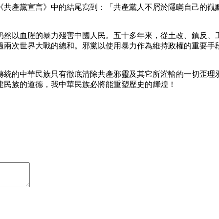
《共產黨宣言》中的結尾寫到：「共產黨人不屑於隱瞞自己的觀
仍然以血腥的暴力殘害中國人民。五十多年來，從土改、鎮反、
過兩次世界大戰的總和。邪黨以使用暴力作為維持政權的重要手
傳統的中華民族只有徹底清除共產邪靈及其它所灌輸的一切歪理
建民族的道德，我中華民族必將能重塑歷史的輝煌！