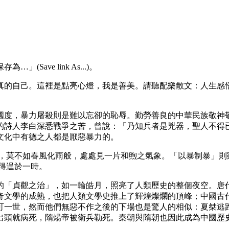
ave link As...)。
真的自己。這裡是點亮心燈，我是善美。請聽配樂散文：人生感
國度，暴力屠殺則是難以忘卻的恥辱。勤勞善良的中華民族敬神
的詩人李白深悉戰爭之苦，曾說：「乃知兵者是兇器，聖人不得
文化中有德之人都是厭惡暴力的。
，莫不如春風化雨般，處處見一片和煦之氣象。「以暴制暴」則
得逞於一時。
的「貞觀之治」，如一輪皓月，照亮了人類歷史的整個夜空。唐
奇文學的成熟，也把人類文學史推上了輝煌燦爛的頂峰；中國古
可一世，然而他們無惡不作之後的下場也是驚人的相似：夏桀逃
出頭就病死，隋煬帝被衛兵勒死。秦朝與隋朝也因此成為中國歷