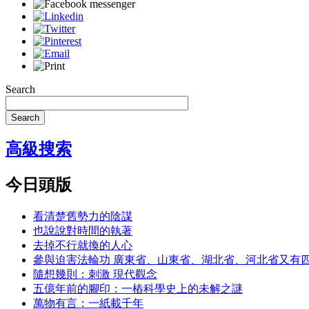
Search
Search
高級搜索
今日頭版
看清楚舊勢力的陰謀
也說說對時間的執著
去掉不行就換的人心
參與迫害法輪功 廣東省、山東省、湖北省、河北省又有
隨想幾則：刺激 現代觀念
五億年前的腳印：一樁科學史上的未解之謎
萬物有言：一紙載千年