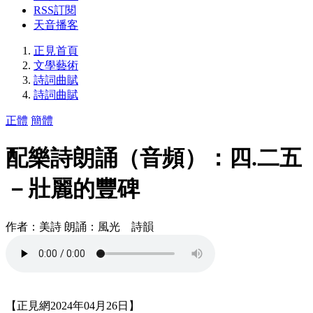
RSS訂閱
天音播客
正見首頁
文學藝術
詩詞曲賦
詩詞曲賦
正體
簡體
配樂詩朗誦（音頻）：四.二五
－壯麗的豐碑
作者：美詩 朗誦：風光 詩韻
【正見網2024年04月26日】