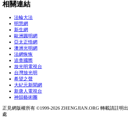
相關連結
法輪大法
明慧網
新生網
歐洲圓明網
亞太正悟網
澳洲光明網
法網恢恢
追查國際
放光明電視台
台灣放光明
希望之聲
大紀元新聞網
新唐人電視台
神韻藝術團
正見網版權所有 ©1999-2026 ZHENGJIAN.ORG 轉載請註明出
處