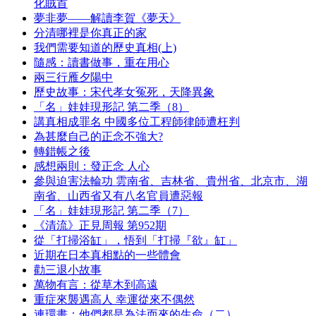
化賊首
夢非夢——解讀李賀《夢天》
分清哪裡是你真正的家
我們需要知道的歷史真相(上)
隨感：讀書做事，重在用心
兩三行雁夕陽中
歷史故事：宋代孝女冤死，天降異象
「名」娃娃現形記 第二季（8）
講真相成罪名 中國多位工程師律師遭枉判
為甚麼自己的正念不強大?
轉錯帳之後
感想兩則：發正念 人心
參與迫害法輪功 雲南省、吉林省、貴州省、北京市、湖
南省、山西省又有八名官員遭惡報
「名」娃娃現形記 第二季（7）
《清流》正見周報 第952期
從「打掃浴缸」，悟到「打掃『欲』缸」
近期在日本真相點的一些體會
勸三退小故事
萬物有言：從草木到高遠
重症來襲遇高人 幸運從來不偶然
連環畫：他們都是為法而來的生命（二）