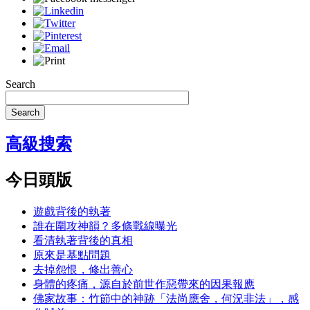
Search
Search
高級搜索
今日頭版
遊戲背後的執著
誰在圍攻神韻？多條戰線曝光
看清執著背後的真相
原來是基點問題
去掉怨恨，修出善心
身體的疼痛，源自於前世作惡帶來的因果報應
佛家故事：竹節中的神跡「法尚應舍，何況非法」，感