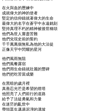
在火與血的歷練中
成就偉大的神的使者
堅定的信仰鑄就著偉大的生命
最偉大的名字在蒼宇中永遠銘刻
堅持真理不朽的精神被後世稱頌
他們為世人嘗盡苦難
他們兌現史前的誓約
千千萬萬個無私為他的大法徒
正像天宇中閃耀的星河
他們風雨無阻
他們風餐露宿
他們用生命鑄就壯麗的豐碑
他們把吃苦當成樂
在黑暗的歲月裡
真善忍光芒是希望的燈塔
他照亮了人們前行的道路
給予了法徒勇氣和力量
在迷茫的亂世中
帶領眾生邁過泥濘的溝坡