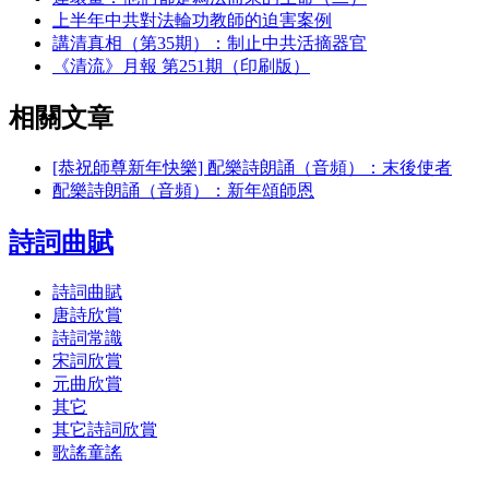
上半年中共對法輪功教師的迫害案例
講清真相（第35期）：制止中共活摘器官
《清流》月報 第251期（印刷版）
相關文章
[恭祝師尊新年快樂] 配樂詩朗誦（音頻）：末後使者
配樂詩朗誦（音頻）：新年頌師恩
詩詞曲賦
詩詞曲賦
唐詩欣賞
詩詞常識
宋詞欣賞
元曲欣賞
其它
其它詩詞欣賞
歌謠童謠