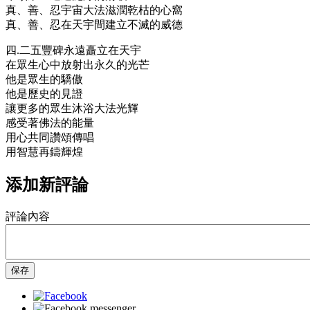
真、善、忍宇宙大法滋潤乾枯的心窩
真、善、忍在天宇間建立不滅的威德
四.二五豐碑永遠矗立在天宇
在眾生心中放射出永久的光芒
他是眾生的驕傲
他是歷史的見證
讓更多的眾生沐浴大法光輝
感受著佛法的能量
用心共同讚頌傳唱
用智慧再鑄輝煌
添加新評論
評論內容
保存