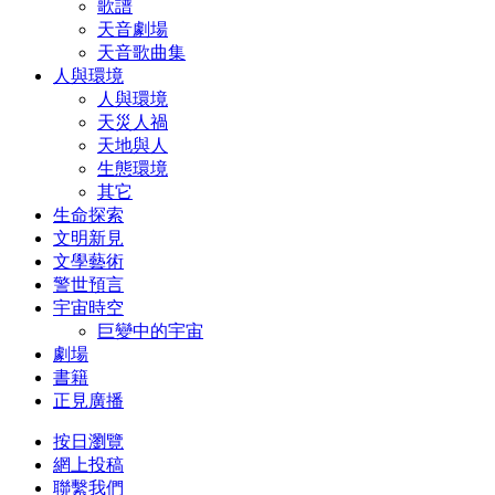
歌譜
天音劇場
天音歌曲集
人與環境
人與環境
天災人禍
天地與人
生態環境
其它
生命探索
文明新見
文學藝術
警世預言
宇宙時空
巨變中的宇宙
劇場
書籍
正見廣播
按日瀏覽
網上投稿
聯繫我們