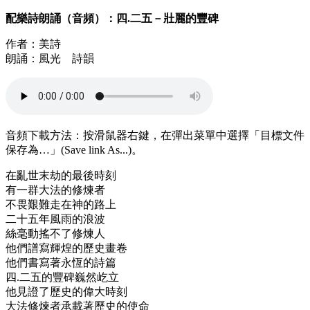
配樂詩朗誦（音頻）：四.二五－壯麗的豐碑
作者：美詩
朗誦：風光 詩韻
音頻下載方法：按滑鼠器右鍵，在彈出菜單中選擇「目標文件
保存為…」(Save link As...)。
在亂世末劫的最後時刻
有一群大法的修煉者
不畏艱難走在神的路上
二十五年風雨的浪波
絲毫動搖不了修煉人
他們譜寫輝煌的歷史畫卷
他們書寫著永恆的詩篇
四.二五的豐碑巍然屹立
他見證了歷史的偉大時刻
大法修煉者承載著歷史的使命