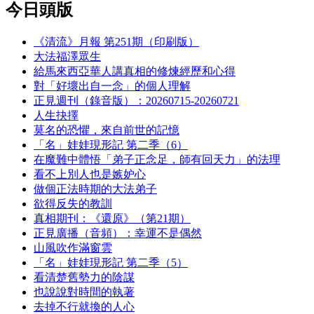
今日頭版
《清流》月報 第251期（印刷版）
大法福澤眾生
給馬來西亞華人講真相的修煉經歷和心得
對「好壞出自一念」的個人理解
正見週刊（錄音版）：20260715-20260721
人生抉擇
莫名的恐懼，來自前世的記憶
「名」娃娃現形記 第二季（6）
在魔難中體悟「弟子正念足，師有回天力」的法理
看不上別人也是嫉妒心
做個正法時期的大法弟子
欲得反失的教訓
真相期刊：《還原》（第21期）
正見廣播（音頻）：幸運不是偶然
山風吹作滿窗雲
「名」娃娃現形記 第二季（5）
看清楚舊勢力的陰謀
也說說對時間的執著
去掉不行就換的人心