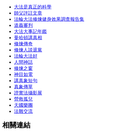
大法是真正的科學
師父評註文章
法輪大法修煉健身效果調查報告集
道義審判
大法大事記年鑑
曼哈頓講真相
修煉傳奇
修煉人談退黨
法輪大法好
人間神話
修煉之窗
神目如電
講真象短句
真象傳單
證實法攝影展
營救孤兒
天國樂團
法難交流
相關連結