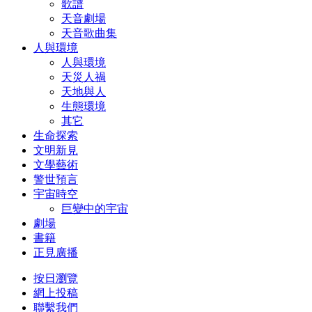
歌譜
天音劇場
天音歌曲集
人與環境
人與環境
天災人禍
天地與人
生態環境
其它
生命探索
文明新見
文學藝術
警世預言
宇宙時空
巨變中的宇宙
劇場
書籍
正見廣播
按日瀏覽
網上投稿
聯繫我們