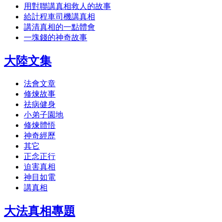
用對聯講真相救人的故事
給計程車司機講真相
講清真相的一點體會
一塊錢的神奇故事
大陸文集
法會文章
修煉故事
祛病健身
小弟子園地
修煉體悟
神奇經歷
其它
正念正行
迫害真相
神目如電
講真相
大法真相專題