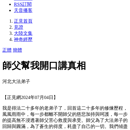
RSS訂閱
天音播客
正見首頁
見證
大陸文集
神奇經歷
正體
簡體
師父幫我開口講真相
河北大法弟子
【正見網2024年07月04日】
我是得法二十多年的老弟子了，回首這二十多年的修煉歷程，
風風雨雨中，每一步都離不開師父的慈悲加持與呵護，每一步
的提高無不浸透著師父苦心救度與承受。師父為了大法弟子的
回歸與圓滿，為了蒼生的得度，耗盡了自己的一切。我們傾盡