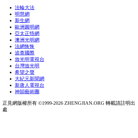
法輪大法
明慧網
新生網
歐洲圓明網
亞太正悟網
澳洲光明網
法網恢恢
追查國際
放光明電視台
台灣放光明
希望之聲
大紀元新聞網
新唐人電視台
神韻藝術團
正見網版權所有 ©1999-2026 ZHENGJIAN.ORG 轉載請註明出
處