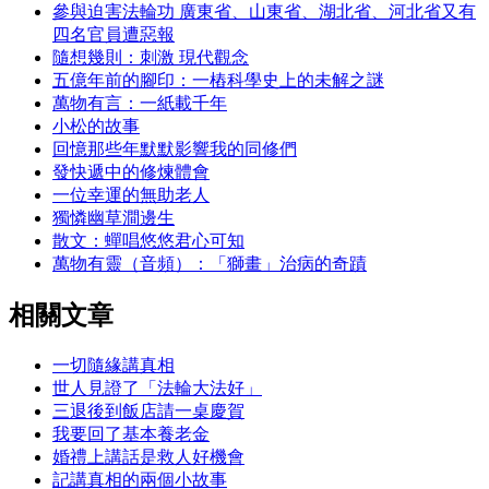
參與迫害法輪功 廣東省、山東省、湖北省、河北省又有
四名官員遭惡報
隨想幾則：刺激 現代觀念
五億年前的腳印：一樁科學史上的未解之謎
萬物有言：一紙載千年
小松的故事
回憶那些年默默影響我的同修們
發快遞中的修煉體會
一位幸運的無助老人
獨憐幽草澗邊生
散文：蟬唱悠悠君心可知
萬物有靈（音頻）：「獅畫」治病的奇蹟
相關文章
一切隨緣講真相
世人見證了「法輪大法好」
三退後到飯店請一桌慶賀
我要回了基本養老金
婚禮上講話是救人好機會
記講真相的兩個小故事