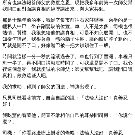
所有也無法報答師父的救度之恩。現把我多年前第一次師父幫
我開口面對面講真相的經歷講出來，與大家共勉。
那是十幾年前的事，我從辛集市前往石家莊辦事，乘坐的是一
輛私人中巴，坐在副駕駛的位置。車上人不是太多，司機也很
熱情、質樸。我很想給他們講真相，可是不知怎麼開口。也不
知從何講起。我很著急，憋的腦子生疼，脹的臉紅脖子粗的，
可就是開不了口，好像嘴巴被一把大鎖鎖住了一般。
時間就這樣一分一秒的流淌過去了。車也行到了晉洲，車程只
剩一半了。再不開口講就沒時間了，可我還是開不了口。我心
裡這個急呀，我就虔誠的求師父：師父幫幫我吧，讓我開口講
真相，救救這些人吧。
我的求助，得到了師父的回應，神跡出現了。
只見司機看著前方，自言自語的說：「法輪大法好！真善忍
好！」
我吃驚的看著他，簡直不敢相信自己的耳朵問司機：「你說什
麼？」
司機：「你看路邊樹上掛著的條幅：法輪大法好！真善忍