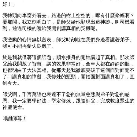
好！」
我轉頭向車窗外看去，路邊的樹上空空的，哪有什麼條幅啊？
霎那間，我立刻明白了，是師父給他顯現出這神跡，叫司機看
到，通過司機的嘴給我開創講真相的契機呢。
我激動的心情無以言表，師父時刻就在我們身邊看護著弟子。
我可不能再錯失良機了。
於是我就借著這個話題，順水推舟的開始講起了真相。那次師
父給我開啟了智慧，講的效果非常好，全車人都在靜靜的聽，
也都明白了大法真相。從那天起我徹底突破了這個面對面開不
了口講真相的障礙，我修煉的瓶頸，開始面對面講真相了，直
到今天。
師父啊，千言萬語也表達不了您的無量慈悲與弟子對您的感
恩。我一定要學好法，堅定修煉，跟隨師父，完成救度眾生的
神聖使命。
叩謝師尊！