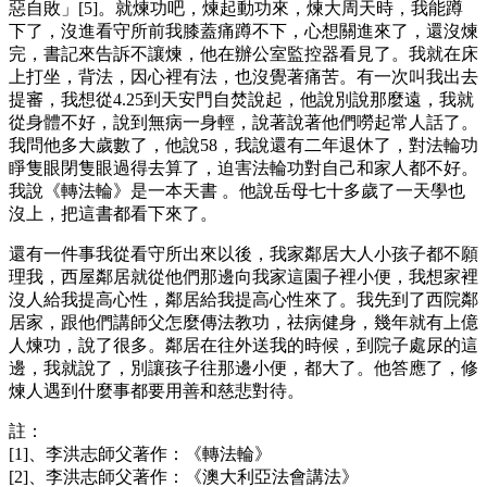
惡自敗」[5]。就煉功吧，煉起動功來，煉大周天時，我能蹲
下了，沒進看守所前我膝蓋痛蹲不下，心想關進來了，還沒煉
完，書記來告訴不讓煉，他在辦公室監控器看見了。我就在床
上打坐，背法，因心裡有法，也沒覺著痛苦。有一次叫我出去
提審，我想從4.25到天安門自焚說起，他說別說那麼遠，我就
從身體不好，說到無病一身輕，說著說著他們嘮起常人話了。
我問他多大歲數了，他說58，我說還有二年退休了，對法輪功
睜隻眼閉隻眼過得去算了，迫害法輪功對自己和家人都不好。
我說《轉法輪》是一本天書 。他說岳母七十多歲了一天學也
沒上，把這書都看下來了。
還有一件事我從看守所出來以後，我家鄰居大人小孩子都不願
理我，西屋鄰居就從他們那邊向我家這園子裡小便，我想家裡
沒人給我提高心性，鄰居給我提高心性來了。我先到了西院鄰
居家，跟他們講師父怎麼傳法教功，祛病健身，幾年就有上億
人煉功，說了很多。鄰居在往外送我的時候，到院子處尿的這
邊，我就說了，別讓孩子往那邊小便，都大了。他答應了，修
煉人遇到什麼事都要用善和慈悲對待。
註：
[1]、李洪志師父著作：《轉法輪》
[2]、李洪志師父著作：《澳大利亞法會講法》