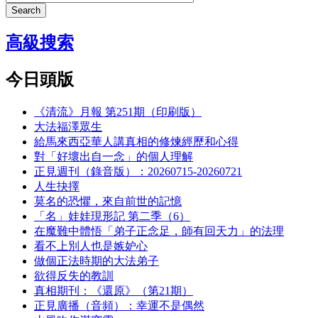
Search
高級搜索
今日頭版
《清流》月報 第251期（印刷版）
大法福澤眾生
給馬來西亞華人講真相的修煉經歷和心得
對「好壞出自一念」的個人理解
正見週刊（錄音版）：20260715-20260721
人生抉擇
莫名的恐懼，來自前世的記憶
「名」娃娃現形記 第二季（6）
在魔難中體悟「弟子正念足，師有回天力」的法理
看不上別人也是嫉妒心
做個正法時期的大法弟子
欲得反失的教訓
真相期刊：《還原》（第21期）
正見廣播（音頻）：幸運不是偶然