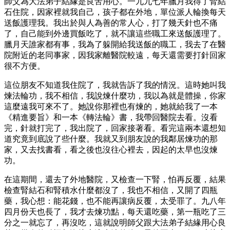
師父為大法弟子結緣是良苦用心。一九九七年臘月我得了腎結
石住院，因家裡就我自己，孩子都在外地，單位派人輪換每天
送飯護理我。我出於與人為善的常人心，打了幾天針也不痛
了，自己能到外邊買飯吃了，就不讓這些職工來送飯護理了。
臘月天誰家都有事，我為了躲開給我送飯的職工，我去了在醫
院附近的老同事家，因我家離醫院較遠，每天還需要打針回家
很不方便。
這位朋友不知道我住院了，我就告訴了我的情況。這時她叫我
煉法輪功，我不相信，我說煉什麼功，我以為就是體操，你家
這麼遠我可來不了。她說你那裡也有煉的，她就給我了一本
《精進要旨》和一本《轉法輪》書，我帶回醫院去看。沒看
完，針就打完了，我出院了，回家接著看。看完這兩本還想知
道究竟到底說了些什麼。我就又到朋友說的我鄰居煉功的那
家，又去找書看，看之後也沒往心裡去，因起的太早也沒煉
功。
在這期間，還去了外地醫院，又檢查一下腎，怕再反覆，結果
檢查腎結石和腎積水什麼都沒了，我也不相信，又開了四瓶
藥，我心想：能花錢，也不能再讓病反覆，太受罪了。九八年
四月份天也長了，我才去煉功點，每天還吃藥，第一瓶吃了三
分之一就忘了，再沒吃，這就說明師父跟大法弟子結緣用心良