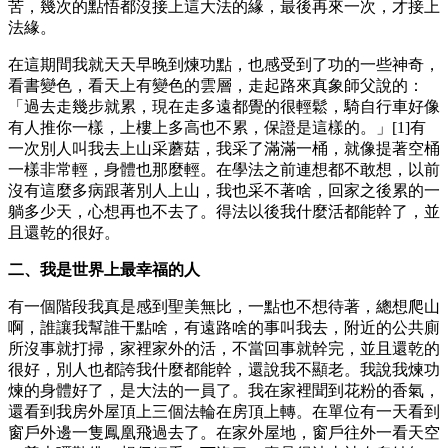
苦，幾次的點悟都沒接上這大法的緣，最後再來一次，才接上
法緣。
在這期間我就天天早晚到煉功點，也感受到了功的一些神奇，
看書變色，看天上有變色的雲層，走起路來真象師父說的：
「過去走幾步就累，現在走多遠都覺的很輕鬆，騎自行車好像
有人推你一樣，上樓上多高也不累，保證是這樣的。」[1]有
一次別人叫我去上山采蘑菇，我采了滿滿一桶，就像提著空桶
一樣非常輕，身體也那麼輕。在學法之前連想都不敢想，以前
沒有這麼多病跟著別人上山，我也采不著啥，回家之後累的一
躺多少天，心想再也不去了。得法以後我什麼活都能幹了，並
且還乾的很好。
二、我是世界上最幸福的人
有一個階段我真是感到聖美無比，一點也不想待著，總想爬山
啊，誰讓我幫誰干點啥，有遠路啥的事叫我去，附近的公共廁
所沒事就打掃，家裡家外的活，不當回事就幹完，並且還乾的
很好，別人也都誇我什麼都能幹，還說我不顯老。我說我煉功
煉的身體好了，是大法的一員了。我在家裡聞到花粉的香氣，
還看到我房外屋頂上三個法輪在房頂上轉。在單位有一天看到
窗戶外邊一隻鳳凰飛過去了。在家外屋地，窗戶往外一看天空