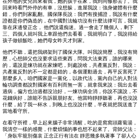
在外地的女兒回來看我，她的孩子在家，我到同修那去了。我
回來時看門外停的有車，沒想躲，進屋我說：強身健體有什麼
錯，你們到家亂翻。國保隊長說：我們有搜捕證，我說有什麼
證都是你們偽造的，在中國對法輪功沒有什麼法律可言，我就
靠在床邊發正念， 他們說還痴迷。過一會走了幾個人，剩下
三、四個人就叫我上車跟他們去看看，我就明白了，我說得給
孩子做頓飯吃，她們母女昨天才到家。
他們不聽，還把我綁架到了國保大隊。叫我說簡歷，我沒有簡
歷，心想師父也沒要求這些東西，問我大法東西，誰的哪來
的，還說是煉功就在家煉吧，到處說啥，共產黨反對。我說：
共產黨反對的不一定都是錯的，各個運動過去，再平反害死了
那麼多人，咱們國家是一黨化，以政代法，黨內自己的人對法
輪功調查都說對國家有百利而無一害，就拿我來說：我出去看
過病，偏方也治過都沒治好，一煉功病全消，你說不讓說，不
花錢病好，誰能不告訴親朋好友。他當時靜靜聽著，再也沒說
什麼，給了我一杯水，到晚上也沒說什麼，半夜就把我送進了
當地看守所。
在看守所裡，早上起來腦子非常清醒，吃的是窩窩頭蘿蔔湯，
我清空一樣的感覺，什麼煩惱的事也想不起來了。背師父法：
「身臥牢籠別傷哀 正念正行有法在 靜思幾多執著事 了卻人心