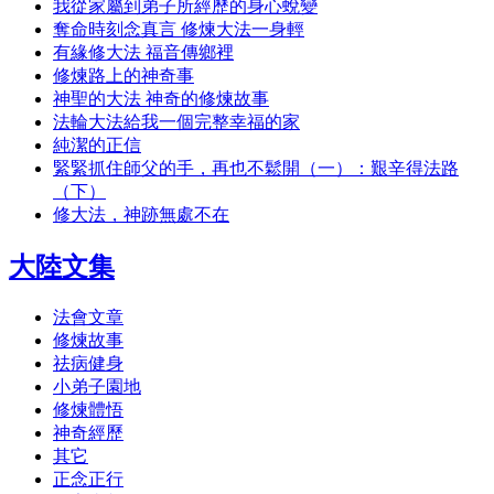
我從家屬到弟子所經歷的身心蛻變
奪命時刻念真言 修煉大法一身輕
有緣修大法 福音傳鄉裡
修煉路上的神奇事
神聖的大法 神奇的修煉故事
法輪大法給我一個完整幸福的家
純潔的正信
緊緊抓住師父的手，再也不鬆開（一）：艱辛得法路
（下）
修大法，神跡無處不在
大陸文集
法會文章
修煉故事
祛病健身
小弟子園地
修煉體悟
神奇經歷
其它
正念正行