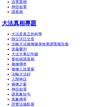
迫害真相
神目如電
講真相
大法真相專題
大法是真正的科學
師父評註文章
法輪大法修煉健身效果調查報告集
道義審判
大法大事記年鑑
曼哈頓講真相
修煉傳奇
修煉人談退黨
法輪大法好
人間神話
修煉之窗
神目如電
講真象短句
真象傳單
證實法攝影展