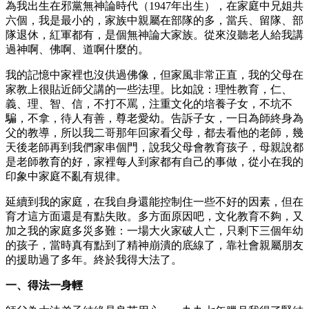
為我出生在邪黨無神論時代（1947年出生），在家庭中兄姐共
六個，我是最小的，家族中親屬在部隊的多，當兵、留隊、部
隊退休，紅軍都有，是個無神論大家族。從來沒聽老人給我講
過神啊、佛啊、道啊什麼的。
我的記憶中家裡也沒供過佛像，但家風非常正直，我的父母在
家教上很貼近師父講的一些法理。比如說：理性教育，仁、
義、理、智、信，不打不罵，注重文化的培養子女，不坑不
騙，不拿，待人有善，尊老愛幼。告訴子女，一日為師終身為
父的教導，所以我二哥那年回家看父母，都去看他的老師，幾
天後老師再到我們家串個門，說我父母會教育孩子，母親說都
是老師教育的好，家裡每人到家都有自己的事做，從小在我的
印象中家庭不亂有規律。
延續到我的家庭，在我自身還能控制住一些不好的因素，但在
育才這方面還是有點失敗。多方面原因吧，文化教育不夠，又
加之我的家庭多災多難：一場大火家破人亡，只剩下三個年幼
的孩子，當時真有點到了精神崩潰的底線了，靠社會親屬朋友
的援助過了多年。終於我得大法了。
一、得法一身輕