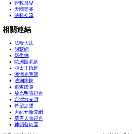
營救孤兒
天國樂團
法難交流
相關連結
法輪大法
明慧網
新生網
歐洲圓明網
亞太正悟網
澳洲光明網
法網恢恢
追查國際
放光明電視台
台灣放光明
希望之聲
大紀元新聞網
新唐人電視台
神韻藝術團