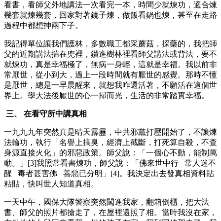
看書，看師父外地講法一次看完一本，時間少就煉功，適合煉
幾套就煉幾套，回家對著鏡子煉，做飯看鍋也煉，甚至在走路
過程中都想抻兩下子。
我記得單位讓我們護林，多數職工都采蘑菇，採藥的，我把師
父的近期講法揣在兜裡，鑽進樹林裡看師父講法或背法，要不
就煉功，真是幸福極了，無病一身輕，這就是幸福。我以前非
常厭世，從小到大，過上一段時間就有厭世的感覺。那時不懂
是厭世，總是一早晨醒來，就想我咋還活著，不願活在這個世
界上。學大法後厭世的心一掃而光，生活的非常踏實幸福。
三、 在看守所中講真相
一九九九年突然真是晴天霹靂，中共邪黨打壓開始了，不讓煉
法輪功，執行「名譽上搞臭，經濟上截斷，打死算自殺，不查
身源直接火化」的邪惡政策。師父說：「一個心不動，能制萬
動。」[3]我照常看書煉功，師父說：「佛來世中行 常人迷不
醒 毒者甚害佛 善惡已分明」[4]。我決定出去發真相資料貼
粘貼，快叫世人知道真相。
一天中午，國保大隊警察突然闖進我家，翻箱倒櫃，把大法
書、師父的照片都搶走了，在屋裡還照了相。當時我沒在家，