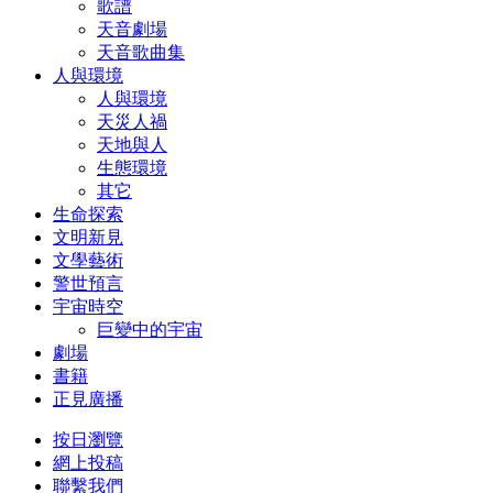
歌譜
天音劇場
天音歌曲集
人與環境
人與環境
天災人禍
天地與人
生態環境
其它
生命探索
文明新見
文學藝術
警世預言
宇宙時空
巨變中的宇宙
劇場
書籍
正見廣播
按日瀏覽
網上投稿
聯繫我們