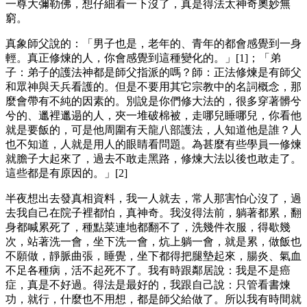
一尊大彌勒佛，想仔細看一下沒了，真是得法太神奇奧妙無
窮。
真象師父說的：「男子也是，老年的、青年的都會感覺到一身
輕。真正修煉的人，你會感覺到這種變化的。」[1]；「弟
子：弟子的護法神都是師父指派的嗎？師：正法修煉是有師父
和眾神與天兵看護的。但是不要用其它宗教中的名詞概念，那
麼會帶有不純的因素的。別說是你們修大法的，很多穿著髒兮
兮的、邋裡邋遢的人，夾一堆破棉被，走哪兒睡哪兒，你看他
就是要飯的，可是他周圍有天龍八部護法，人知道他是誰？人
也不知道，人就是用人的眼睛看問題。為甚麼有些學員一修煉
就膽子大起來了，過去不敢走黑路，修煉大法以後也敢走了。
這些都是有原因的。」[2]
半夜想出去發真相資料，我一人就去，常人那害怕心沒了，過
去我自己在院子裡都怕，真神奇。我沒得法前，躺著都累，翻
身都喊累死了，種點菜連地都翻不了，洗幾件衣服，得歇幾
次，站著洗一會，坐下洗一會，炕上躺一會，就是累，做飯也
不願做，靜脈曲張，睡覺，坐下都得把腿墊起來，腸炎、氣血
不足各種病，活不起死不了。我有時跟鄰居說：我是不是癌
症，真是不好過。得法是最好的，我跟自己說：只管看書煉
功，就行，什麼也不用想，都是師父給做了。所以我有時間就