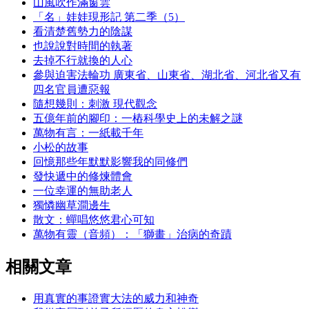
山風吹作滿窗雲
「名」娃娃現形記 第二季（5）
看清楚舊勢力的陰謀
也說說對時間的執著
去掉不行就換的人心
參與迫害法輪功 廣東省、山東省、湖北省、河北省又有
四名官員遭惡報
隨想幾則：刺激 現代觀念
五億年前的腳印：一樁科學史上的未解之謎
萬物有言：一紙載千年
小松的故事
回憶那些年默默影響我的同修們
發快遞中的修煉體會
一位幸運的無助老人
獨憐幽草澗邊生
散文：蟬唱悠悠君心可知
萬物有靈（音頻）：「獅畫」治病的奇蹟
相關文章
用真實的事證實大法的威力和神奇