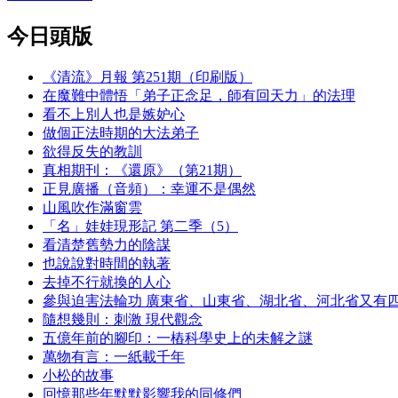
今日頭版
《清流》月報 第251期（印刷版）
在魔難中體悟「弟子正念足，師有回天力」的法理
看不上別人也是嫉妒心
做個正法時期的大法弟子
欲得反失的教訓
真相期刊：《還原》（第21期）
正見廣播（音頻）：幸運不是偶然
山風吹作滿窗雲
「名」娃娃現形記 第二季（5）
看清楚舊勢力的陰謀
也說說對時間的執著
去掉不行就換的人心
參與迫害法輪功 廣東省、山東省、湖北省、河北省又有
隨想幾則：刺激 現代觀念
五億年前的腳印：一樁科學史上的未解之謎
萬物有言：一紙載千年
小松的故事
回憶那些年默默影響我的同修們