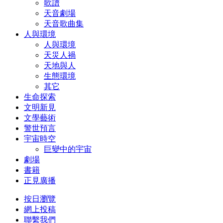
歌譜
天音劇場
天音歌曲集
人與環境
人與環境
天災人禍
天地與人
生態環境
其它
生命探索
文明新見
文學藝術
警世預言
宇宙時空
巨變中的宇宙
劇場
書籍
正見廣播
按日瀏覽
網上投稿
聯繫我們