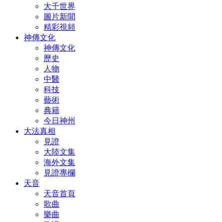
大千世界
圖片新聞
精彩視頻
神傳文化
神傳文化
歷史
人物
中醫
科技
藝術
典籍
今日神州
大法真相
見證
大陸文集
海外文集
見證專欄
天音
天音首頁
歌曲
樂曲