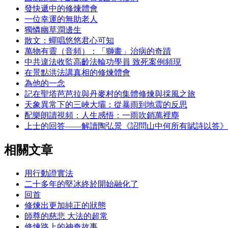
發快遞中的修煉體會
一位幸運的無助老人
獨憐幽草澗邊生
散文：蟬唱悠悠君心可知
萬物有靈（音頻）：「獅畫」治病的奇蹟
中共違法收監高齡法輪功學員 致死案例頻現
在景點洪法講真相的修煉體會
為他的一念
記在聖塔芭芭拉與丹麥村的集體修煉與採風之旅
天象異常下的三峽大壩：從暴雨到地震的反思
配樂朗讀視頻：人生感悟：一雨吹銷萬裡塵
上士的回答——解讀陶弘景《詔問山中何所有賦詩以答》
相關文章
用行動證實法
二十多年的堅冰終於開始融化了
回首
修煉出更加純正的狀態
師尊的慈悲 大法的超常
修煉路上的神奇故事