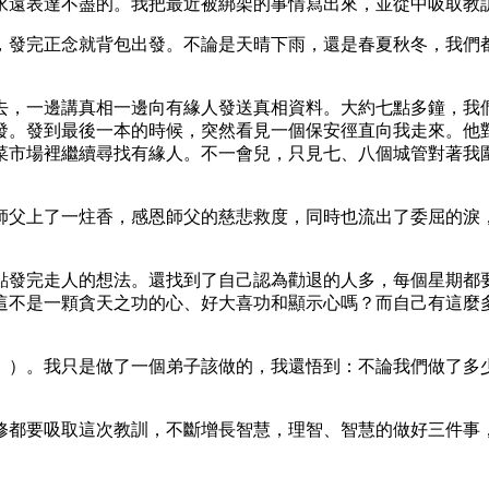
永遠表達不盡的。我把最近被綁架的事情寫出來，並從中吸取教
，發完正念就背包出發。不論是天晴下雨，還是春夏秋冬，我們
去，一邊講真相一邊向有緣人發送真相資料。大約七點多鐘，我
發。發到最後一本的時候，突然看見一個保安徑直向我走來。他
菜市場裡繼續尋找有緣人。不一會兒，只見七、八個城管對著我
師父上了一炷香，感恩師父的慈悲救度，同時也流出了委屈的淚
點發完走人的想法。還找到了自己認為勸退的人多，每個星期都
這不是一顆貪天之功的心、好大喜功和顯示心嗎？而自己有這麼
》）。我只是做了一個弟子該做的，我還悟到：不論我們做了多
修都要吸取這次教訓，不斷增長智慧，理智、智慧的做好三件事