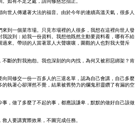
訓。如有不足之處，請同修慈悲指正。
都向世人傳遞著大法的福音。由於今年的連續高溫天氣，很多人
們來到一個菜市場。只見市場裡的人很多，我想在這裡向世人發
對我說到：給我一份資料。我想他既然主動要資料看，哪有不給
圍過來。帶頭的人當著眾人大聲嚷嚷，圍觀的人也對我大聲斥
，不斷的對我抱怨。我也深刻的向內找，為何又被邪惡綁架？肯
要向同修交一份一百多人的三退名單，認為自己會講，自己多麼
多的執著心卻渾然不覺，結果被舊勢力的爛鬼邪靈鑽了有漏的空
少事，做了多麼了不起的事，都應該謙卑，默默的做好自己該做
，救人要講實際效果，不圖完成任務。