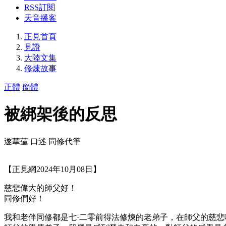
RSS訂閱
天音播客
正見首頁
見證
大陸文集
修煉故事
正體
簡體
被綁架後的反思
遂華蓮 口述 同修代筆
【正見網2024年10月08日】
慈悲偉大的師父好！
同修們好！
我和老伴同修都是七·二零前得法修煉的老弟子，在師父的慈