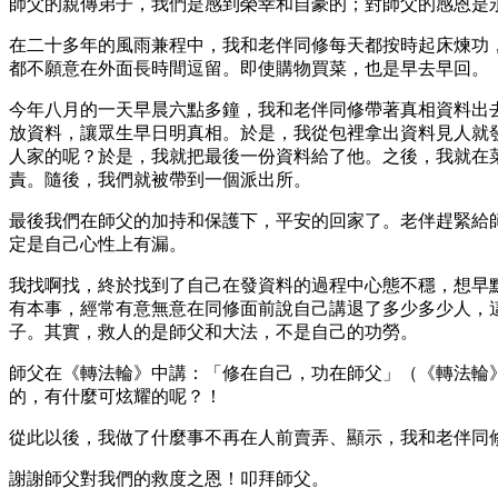
師父的親傳弟子，我們是感到榮幸和自豪的；對師父的感恩是
在二十多年的風雨兼程中，我和老伴同修每天都按時起床煉功
都不願意在外面長時間逗留。即使購物買菜，也是早去早回。
今年八月的一天早晨六點多鐘，我和老伴同修帶著真相資料出
放資料，讓眾生早日明真相。於是，我從包裡拿出資料見人就
人家的呢？於是，我就把最後一份資料給了他。之後，我就在
責。隨後，我們就被帶到一個派出所。
最後我們在師父的加持和保護下，平安的回家了。老伴趕緊給
定是自己心性上有漏。
我找啊找，終於找到了自己在發資料的過程中心態不穩，想早
有本事，經常有意無意在同修面前說自己講退了多少多少人，
子。其實，救人的是師父和大法，不是自己的功勞。
師父在《轉法輪》中講：「修在自己，功在師父」（《轉法輪
的，有什麼可炫耀的呢？！
從此以後，我做了什麼事不再在人前賣弄、顯示，我和老伴同
謝謝師父對我們的救度之恩！叩拜師父。