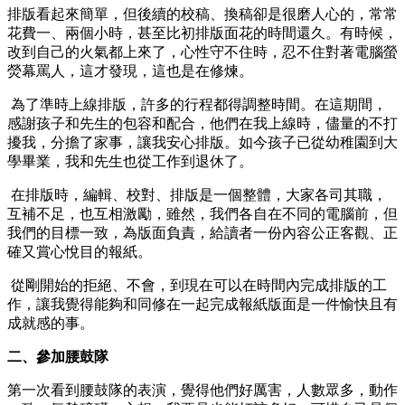
排版看起來簡單，但後續的校稿、換稿卻是很磨人心的，常常
花費一、兩個小時，甚至比初排版面花的時間還久。有時候，
改到自己的火氣都上來了，心性守不住時，忍不住對著電腦螢
熒幕罵人，這才發現，這也是在修煉。
為了準時上線排版，許多的行程都得調整時間。在這期間，
感謝孩子和先生的包容和配合，他們在我上線時，儘量的不打
擾我，分擔了家事，讓我安心排版。如今孩子已從幼稚園到大
學畢業，我和先生也從工作到退休了。
在排版時，編輯、校對、排版是一個整體，大家各司其職，
互補不足，也互相激勵，雖然，我們各自在不同的電腦前，但
我們的目標一致，為版面負責，給讀者一份內容公正客觀、正
確又賞心悅目的報紙。
從剛開始的拒絕、不會，到現在可以在時間內完成排版的工
作，讓我覺得能夠和同修在一起完成報紙版面是一件愉快且有
成就感的事。
二、參加腰鼓隊
第一次看到腰鼓隊的表演，覺得他們好厲害，人數眾多，動作