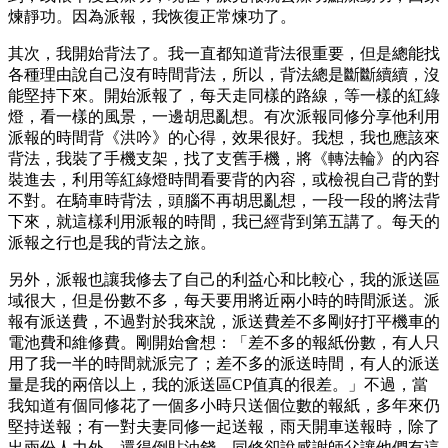
煉靜功。因為派報，我恢復正常煉功了。
其次，我開始背法了。我一直都知道背法很重要，但是總能找
各種理由說自己沒有時間背法，所以，背法總是斷斷續續，沒
能堅持下來。開始派報了，每天走同樣的路線，等一樣的紅綠
燈，看一樣的風景，一邊胡思亂想。有次派報同修分享他利用
派報的時間背《洪吟》的心得，效果很好。我想，我也應該來
背法，我裝了手機支架，找了支舊手機，將《轉法輪》的內容
裝進去，利用等紅綠燈時間看要背的內容，或檢視自己背的對
不對。在騎車時背法，頭腦不再胡思亂想，一段一段的將法背
下來，就這樣利用派報的時間，我已經背到第五講了。每天的
派報之行也是我的背法之旅。
另外，派報也讓我修去了自己的利益心和比較心，我的派送區
域很大，但是份數不多，每天要用將近兩小時的時間派送。派
報有派送費，不過對於我來說，派送費差不多剛好打平機車的
電池費和維修費。剛開始會想：「差不多的報紙份數，有人只
用了我一半的時間就派完了；差不多的派送時間，有人的派送
量是我的兩倍以上，我的派送區CP值真的很差。」不過，當
我知道有個同修花了一個多小時只送個位數的報紙，多年來仍
堅持送報；有一對夫妻同修一起送報，雨天開車送報時，除了
出兩份人力外，還得倒貼油錢，同修卻說感謝師父讓他們有這