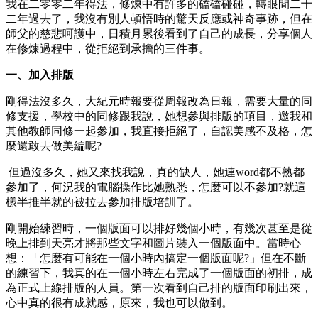
我在二零零二年得法，修煉中有許多的磕磕碰碰，轉眼間二十
二年過去了，我沒有別人頓悟時的驚天反應或神奇事跡，但在
師父的慈悲呵護中，日積月累後看到了自己的成長，分享個人
在修煉過程中，從拒絕到承擔的三件事。
一、加入排版
剛得法沒多久，大紀元時報要從周報改為日報，需要大量的同
修支援，學校中的同修跟我說，她想參與排版的項目，邀我和
其他教師同修一起參加，我直接拒絕了，自認美感不及格，怎
麼還敢去做美編呢?
但過沒多久，她又來找我說，真的缺人，她連word都不熟都
參加了，何況我的電腦操作比她熟悉，怎麼可以不參加?就這
樣半推半就的被拉去參加排版培訓了。
剛開始練習時，一個版面可以排好幾個小時，有幾次甚至是從
晚上排到天亮才將那些文字和圖片裝入一個版面中。當時心
想：「怎麼有可能在一個小時內搞定一個版面呢?」但在不斷
的練習下，我真的在一個小時左右完成了一個版面的初排，成
為正式上線排版的人員。第一次看到自己排的版面印刷出來，
心中真的很有成就感，原來，我也可以做到。