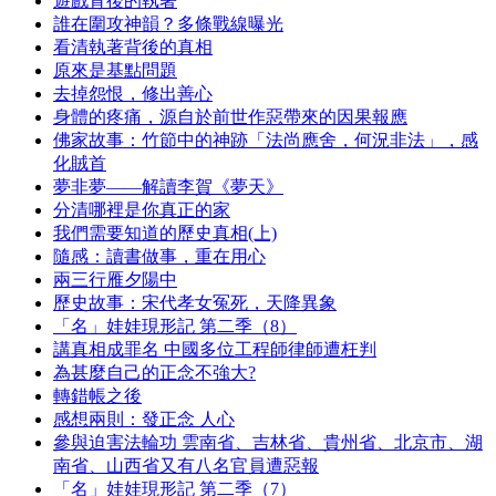
遊戲背後的執著
誰在圍攻神韻？多條戰線曝光
看清執著背後的真相
原來是基點問題
去掉怨恨，修出善心
身體的疼痛，源自於前世作惡帶來的因果報應
佛家故事：竹節中的神跡「法尚應舍，何況非法」，感
化賊首
夢非夢——解讀李賀《夢天》
分清哪裡是你真正的家
我們需要知道的歷史真相(上)
隨感：讀書做事，重在用心
兩三行雁夕陽中
歷史故事：宋代孝女冤死，天降異象
「名」娃娃現形記 第二季（8）
講真相成罪名 中國多位工程師律師遭枉判
為甚麼自己的正念不強大?
轉錯帳之後
感想兩則：發正念 人心
參與迫害法輪功 雲南省、吉林省、貴州省、北京市、湖
南省、山西省又有八名官員遭惡報
「名」娃娃現形記 第二季（7）