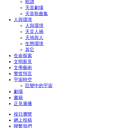
歌譜
天音劇場
天音歌曲集
人與環境
人與環境
天災人禍
天地與人
生態環境
其它
生命探索
文明新見
文學藝術
警世預言
宇宙時空
巨變中的宇宙
劇場
書籍
正見廣播
按日瀏覽
網上投稿
聯繫我們