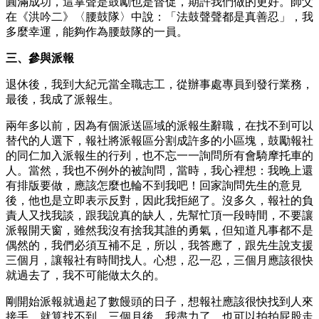
圓滿成功，這掌聲是鼓勵也是督促，期許我們做的更好。師父
在《洪吟二》〈腰鼓隊〉中說：「法鼓聲聲都是真善忍」，我
多麼幸運，能夠作為腰鼓隊的一員。
三、參與派報
退休後，我到大紀元當全職志工，從辦事處專員到發行業務，
最後，我成了派報生。
兩年多以前，因為有個派送區域的派報生辭職，在找不到可以
替代的人選下，報社將派報區分割成許多的小區塊，鼓勵報社
的同仁加入派報生的行列，也不忘一一詢問所有會騎摩托車的
人。當然，我也不例外的被詢問，當時，我心裡想：我晚上還
有排版要做，應該怎麼也輪不到我吧！回家詢問先生的意見
後，他也是立即表示反對，因此我拒絕了。沒多久，報社的負
責人又找我談，跟我說真的缺人，先幫忙頂一段時間，不要讓
派報開天窗，雖然我沒有捨我其誰的勇氣，但知道凡事都不是
偶然的，我們必須互補不足，所以，我答應了，跟先生說支援
三個月，讓報社有時間找人。心想，忍一忍，三個月應該很快
就過去了，我不可能做太久的。
剛開始派報就過起了數饅頭的日子，想報社應該很快找到人來
接手，就算找不到，三個月後，我盡力了，也可以拍拍屁股走