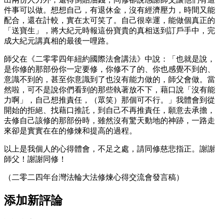
件事可以做。想想自己，有退休金，沒有經濟壓力，時間又能
配合，還在計較，實在太可笑了。自己很幸運，能做個真正的
「送寶生」，將大紀元時報這份寶貴的真相送到訂戶手中，完
成大紀元講真相的最後一哩路。
師父在《二零零四年紐約國際法會講法》中說：「也就是說，
是你修的那部份你一定要修，你修不了的、你也感覺不到的、
意識不到的，甚至你意識到了也沒有能力做的，師父會做。當
然啦，可不是說你們看到的那些執著放不下，藉口說「沒有能
力啊」，自己想推責任，（眾笑）那個可不行。」我體會到從
開始的拒絕、找藉口推託，到自己不再推責任，願意去承擔，
去修自己該修的那部份時，雖然沒有驚天動地的神跡，一路走
來卻是實實在在的修煉和提高的過程。
以上是我個人的心得體會，不足之處，請同修慈悲指正。謝謝
師父！謝謝同修！
（二零二四年台灣法輪大法修煉心得交流會發言稿）
添加新評論