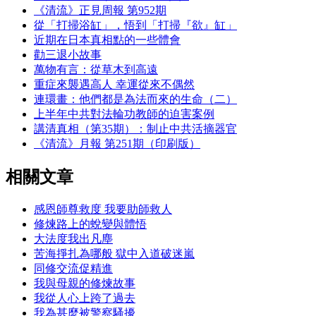
《清流》正見周報 第952期
從「打掃浴缸」，悟到「打掃『欲』缸」
近期在日本真相點的一些體會
勸三退小故事
萬物有言：從草木到高遠
重症來襲遇高人 幸運從來不偶然
連環畫：他們都是為法而來的生命（二）
上半年中共對法輪功教師的迫害案例
講清真相（第35期）：制止中共活摘器官
《清流》月報 第251期（印刷版）
相關文章
感恩師尊救度 我要助師救人
修煉路上的蛻變與體悟
大法度我出凡塵
苦海掙扎為哪般 獄中入道破迷嵐
同修交流促精進
我與母親的修煉故事
我從人心上跨了過去
我為甚麼被警察騷擾