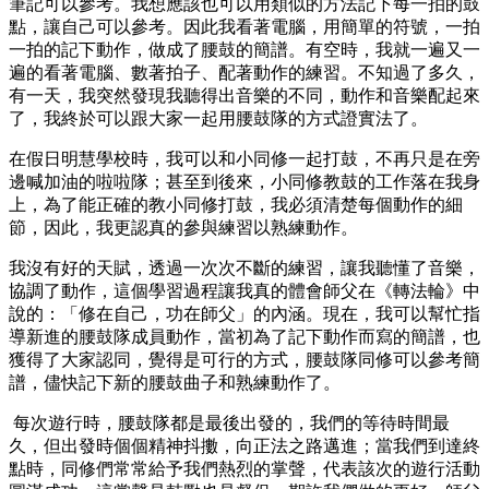
筆記可以參考。我想應該也可以用類似的方法記下每一拍的鼓
點，讓自己可以參考。因此我看著電腦，用簡單的符號，一拍
一拍的記下動作，做成了腰鼓的簡譜。有空時，我就一遍又一
遍的看著電腦、數著拍子、配著動作的練習。不知過了多久，
有一天，我突然發現我聽得出音樂的不同，動作和音樂配起來
了，我終於可以跟大家一起用腰鼓隊的方式證實法了。
在假日明慧學校時，我可以和小同修一起打鼓，不再只是在旁
邊喊加油的啦啦隊；甚至到後來，小同修教鼓的工作落在我身
上，為了能正確的教小同修打鼓，我必須清楚每個動作的細
節，因此，我更認真的參與練習以熟練動作。
我沒有好的天賦，透過一次次不斷的練習，讓我聽懂了音樂，
協調了動作，這個學習過程讓我真的體會師父在《轉法輪》中
說的：「修在自己，功在師父」的內涵。現在，我可以幫忙指
導新進的腰鼓隊成員動作，當初為了記下動作而寫的簡譜，也
獲得了大家認同，覺得是可行的方式，腰鼓隊同修可以參考簡
譜，儘快記下新的腰鼓曲子和熟練動作了。
每次遊行時，腰鼓隊都是最後出發的，我們的等待時間最
久，但出發時個個精神抖擻，向正法之路邁進；當我們到達終
點時，同修們常常給予我們熱烈的掌聲，代表該次的遊行活動