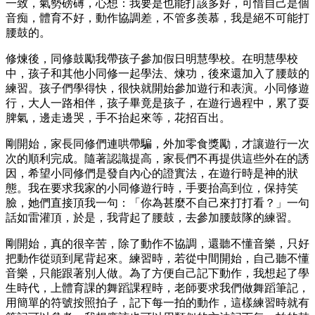
一致，氣勢磅礡，心想：我要是也能打該多好，可惜自己是個
音痴，體育不好，動作協調差，不管多羨慕，我是絕不可能打
腰鼓的。
修煉後，同修鼓勵我帶孩子參加假日明慧學校。在明慧學校
中，孩子和其他小同修一起學法、煉功，後來還加入了腰鼓的
練習。孩子們學得快，很快就開始參加遊行和表演。小同修遊
行，大人一路相伴，孩子畢竟是孩子，在遊行過程中，累了耍
脾氣，邊走邊哭，手不抬起來等，花招百出。
剛開始，家長同修們連哄帶騙，外加零食獎勵，才讓遊行一次
次的順利完成。隨著認識提高，家長們不再提供這些外在的誘
因，希望小同修們是發自內心的證實法，在遊行時是神的狀
態。我在要求我家的小同修遊行時，手要抬高到位，保持笑
臉，她們直接頂我一句：「你為甚麼不自己來打打看？」一句
話如雷灌頂，於是，我背起了腰鼓，去參加腰鼓隊的練習。
剛開始，真的很辛苦，除了動作不協調，還聽不懂音樂，只好
把動作從頭到尾背起來。練習時，若從中間開始，自己聽不懂
音樂，只能跟著別人做。為了方便自己記下動作，我想起了學
生時代，上體育課的舞蹈課程時，老師要求我們做舞蹈筆記，
用簡單的符號按照拍子，記下每一拍的動作，這樣練習時就有