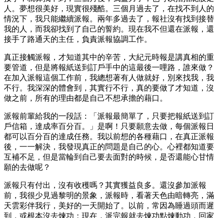
人。夢想很美好，現實很殘酷。三個月過去了，在找不到人的
情況下，我只能繼續派報。兩年多過去了，報社沒有找到接替
我的人，而我卻找到了自己的誓約。現在我不但還在派報，還
接手了路通天的主任，負責派報協調工作。
真正接觸派報，才知道其中的辛苦，大紀元時報是講真相的重
要管道，但是將報紙送到訂戶手中的這最後一哩路，誰來做？
在加入派報這個工作前，我總想著有人做就好，別來找我，我
不行。我深深的體會到，其實行不行，真的要做了才知道，沒
做之前，所有的理由都是自己不想承擔的藉口。
派報前輩給我的一段話：「派報最簡單了，只要把報紙送到訂
戶信箱，達成率百分百。」是啊！只要願意去做，每個派報日
都可以百分百的達成任務。我以前想的各種藉口，在真正派報
後，一一解決，我發現真正的問題是自己的心。心裡都知道要
互補不足，但是當輪到自己要去面對的時候，是否還能心甘情
願的去做呢？
派報只有付出，沒有收穫嗎？其實獲益良多。還沒參加派報
前，我很少見過黎明的景象，派報時，看著天色由暗轉亮，滿
天雲彩伴我行，美好的一天開始了。以前，常因為睡過頭而遲
到，或根本沒去煉功；現在，派完報就去煉功點煉動功，回家