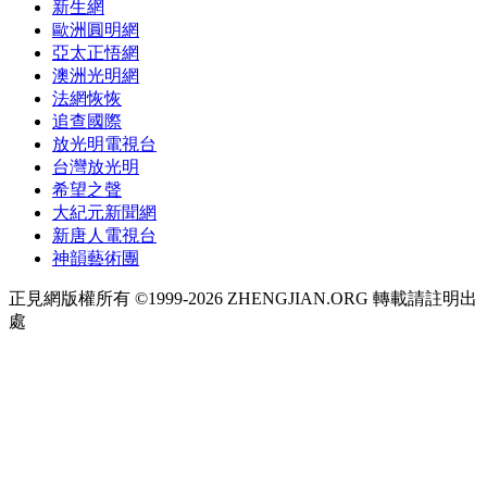
新生網
歐洲圓明網
亞太正悟網
澳洲光明網
法網恢恢
追查國際
放光明電視台
台灣放光明
希望之聲
大紀元新聞網
新唐人電視台
神韻藝術團
正見網版權所有 ©1999-2026 ZHENGJIAN.ORG 轉載請註明出
處