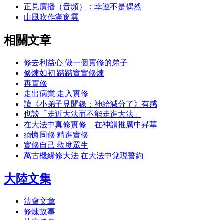
正見廣播（音頻）：幸運不是偶然
山風吹作滿窗雲
相關文章
修去利益心 做一個實修的弟子
修煉如初 踏踏實實修煉
再實修
走出病業 走入實修
讀《小弟子見聞錄：神給減分了》有感
也談「走近大法而不能走進大法」
在大法中真修實修 在神韻推廣中昇華
緬懷同修 精進實修
實修自己 救度眾生
萬古機緣修大法 在大法中兌現誓約
大陸文集
法會文章
修煉故事