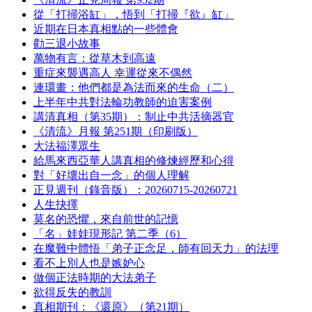
從「打掃浴缸」，悟到「打掃『欲』缸」
近期在日本真相點的一些體會
勸三退小故事
萬物有言：從草木到高遠
重症來襲遇高人 幸運從來不偶然
連環畫：他們都是為法而來的生命（二）
上半年中共對法輪功教師的迫害案例
講清真相（第35期）：制止中共活摘器官
《清流》月報 第251期（印刷版）
大法福澤眾生
給馬來西亞華人講真相的修煉經歷和心得
對「好壞出自一念」的個人理解
正見週刊（錄音版）：20260715-20260721
人生抉擇
莫名的恐懼，來自前世的記憶
「名」娃娃現形記 第二季（6）
在魔難中體悟「弟子正念足，師有回天力」的法理
看不上別人也是嫉妒心
做個正法時期的大法弟子
欲得反失的教訓
真相期刊：《還原》（第21期）