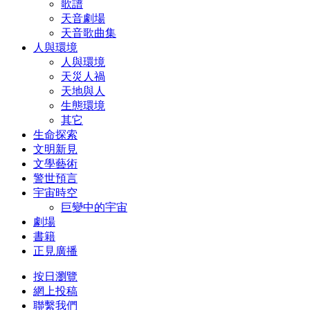
歌譜
天音劇場
天音歌曲集
人與環境
人與環境
天災人禍
天地與人
生態環境
其它
生命探索
文明新見
文學藝術
警世預言
宇宙時空
巨變中的宇宙
劇場
書籍
正見廣播
按日瀏覽
網上投稿
聯繫我們