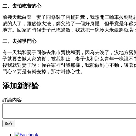
二、去怕吃苦的心
前幾天栽白菜，妻子同修裝了兩桶雞糞，我想開三輪車拉到地
歲的人了，雖然修大法，師父給了一個好身體，但畢竟是年歲
地方。回家的時候妻子已吃過飯，我就把一碗冷大米飯將就著
三、去掉爭鬥心
有一天我和妻子同修去集市賣桃和棗，因為去晚了，沒地方落
子就要去掀人家的貨，被我制止。妻子也和那女青年一樣說不
後我就對妻子說：你在家裡對我那樣，我能做到心不動，讓著
鬥心？要是有就去掉，那才叫修心性。
添加新評論
評論內容
保存