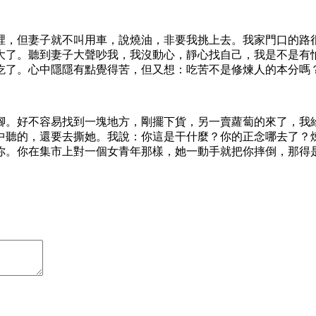
裡，但妻子就不叫用車，說燒油，非要我挑上去。我家門口的路
大了。聽到妻子大聲吵我，我沒動心，靜心找自己，我是不是有
吃了。心中隱隱有點覺得苦，但又想：吃苦不是修煉人的本分嗎
腳。好不容易找到一塊地方，剛擺下貨，另一賣蘿蔔的來了，我
中聽的，還要去撕她。我說：你這是干什麼？你的正念哪去了？
你。你在集市上對一個女青年那樣，她一動手就把你摔倒，那得