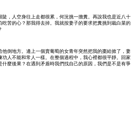
很陡，人空身往上走都很累，何況挑一擔糞。再說我也是近八十
怕吃苦的心？那我得去掉。我就按妻子的要求把糞挑到栽白菜的
？
給他倒地方。邊上一個賣葡萄的女青年突然把我的棗給掀了，妻
煉功人不能和常人一樣。在整個過程中，我心裡都很平靜。回家
是什麼後果？在遇到矛盾時我們找自己的原因，我們是不是有爭