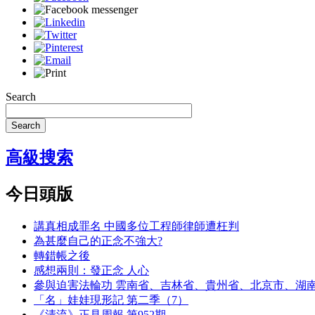
Search
Search
高級搜索
今日頭版
講真相成罪名 中國多位工程師律師遭枉判
為甚麼自己的正念不強大?
轉錯帳之後
感想兩則：發正念 人心
參與迫害法輪功 雲南省、吉林省、貴州省、北京市、湖
「名」娃娃現形記 第二季（7）
《清流》正見周報 第952期