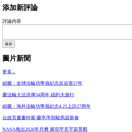
添加新評論
評論內容
保存
圖片新聞
更多...
組圖：全球法輪功學員紀念反迫害27年
慶法輪大法洪傳34周年 紐約大遊行
組圖：海外法輪功學員紀念4.25上訪27周年
台故宮書畫特展 蘭亭序與駿馬迎新春
NASA推出2026年月曆 展現罕見宇宙景觀