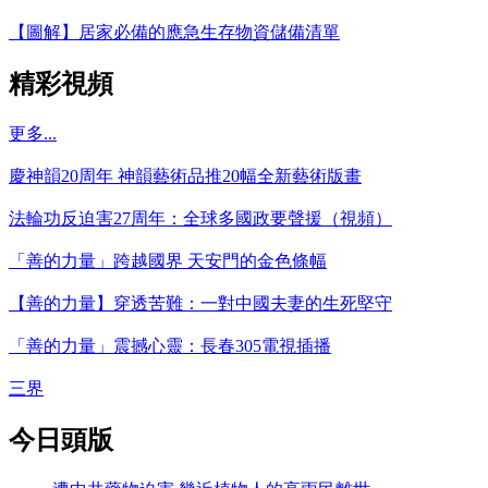
【圖解】居家必備的應急生存物資儲備清單
精彩視頻
更多...
慶神韻20周年 神韻藝術品推20幅全新藝術版畫
法輪功反迫害27周年：全球多國政要聲援（視頻）
「善的力量」跨越國界 天安門的金色條幅
【善的力量】穿透苦難：一對中國夫妻的生死堅守
「善的力量」震撼心靈：長春305電視插播
三界
今日頭版