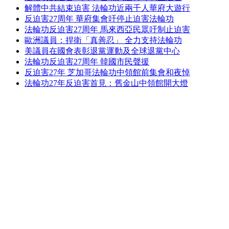
解體中共結束迫害 法輪功近兩千人華府大遊行
反迫害27周年 華府集會吁停止迫害法輪功
法輪功反迫害27周年 馬來西亞民眾吁制止迫害
歐洲議員：捍衛「真善忍」 全力支持法輪功
美議員在國會表彰退黨運動及全球退黨中心
法輪功反迫害27周年 韓國市民聲援
反迫害27年 芝加哥法輪功中領館前集會和夜悼
法輪功27年反迫害首見：舊金山中領館開大燈