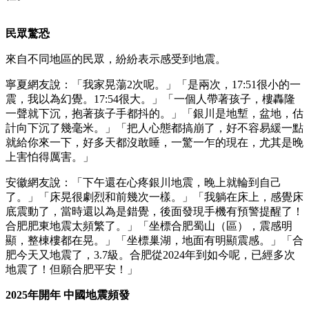
民眾驚恐
來自不同地區的民眾，紛紛表示感受到地震。
寧夏網友說：「我家晃蕩2次呢。」「是兩次，17:51很小的一
震，我以為幻覺。17:54很大。」「一個人帶著孩子，樓轟隆
一聲就下沉，抱著孩子手都抖的。」「銀川是地塹，盆地，估
計向下沉了幾毫米。」「把人心態都搞崩了，好不容易緩一點
就給你來一下，好多天都沒敢睡，一驚一乍的現在，尤其是晚
上害怕得厲害。」
安徽網友說：「下午還在心疼銀川地震，晚上就輪到自己
了。」「床晃很劇烈和前幾次一樣。」「我躺在床上，感覺床
底震動了，當時還以為是錯覺，後面發現手機有預警提醒了！
合肥肥東地震太頻繁了。」「坐標合肥蜀山（區），震感明
顯，整棟樓都在晃。」「坐標巢湖，地面有明顯震感。」「合
肥今天又地震了，3.7級。合肥從2024年到如今呢，已經多次
地震了！但願合肥平安！」
2025年開年 中國地震頻發