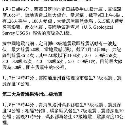
1月7日9時5分，西藏日喀則市定日縣發生6.8級地震，震源深
度10公裡。該地震造成重大傷亡。當局稱，截至9日上午6點，
有126人喪生，188人受傷，大量房屋轟然倒塌，6.15萬人遭受
災害影響。此次地震，美國地質調查局（U.S. Geological
Survey USGS）報告的震級為7.1級。
據中國地震台網，定日縣6.8級地震震區餘震活動有一波起
伏，最大餘震5.0級，當地震感明顯。截至1月14日8時，共記
錄到餘震3614次，其中2.0級以下3104次，2.0—2.9級458次，
3.0—3.9級45次，4.0—4.9級6次，5.0—5.9級1次。目前最大餘
震為5.0級，距主震震中約9公裡。
1月7日14時47分，雲南迪慶州香格裡拉市發生3.3級地震，震
源深度10公裡。
第二大為青海果洛州5.5級地震
1月8日15時44分，青海果洛州瑪多縣發生5.5級地震，震源深
度14公裡；相隔3分鐘，瑪多縣又發生3.7級地震，震源深度10
公裡；當晚21時5分，瑪多縣再發生3.2級地震，震源深度10公
裡。