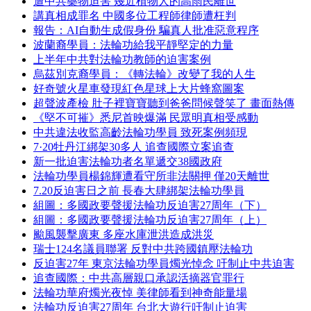
遭中共藥物迫害 幾近植物人的高雨民離世
講真相成罪名 中國多位工程師律師遭枉判
報告：AI自動生成假身份 騙真人批准惡意程序
波蘭裔學員：法輪功給我平靜堅定的力量
上半年中共對法輪功教師的迫害案例
烏茲別克裔學員：《轉法輪》改變了我的人生
好奇號火星車發現紅色星球上大片蜂窩圖案
超聲波產檢 肚子裡寶寶聽到爸爸問候聲笑了 畫面熱傳
《堅不可摧》悉尼首映爆滿 民眾明真相受感動
中共違法收監高齡法輪功學員 致死案例頻現
7·20牡丹江綁架30多人 追查國際立案追查
新一批迫害法輪功者名單遞交38國政府
法輪功學員楊錦輝遭看守所非法關押 僅20天離世
7.20反迫害日之前 長春大肆綁架法輪功學員
組圖：多國政要聲援法輪功反迫害27周年（下）
組圖：多國政要聲援法輪功反迫害27周年（上）
颱風襲擊廣東 多座水庫泄洪造成洪災
瑞士124名議員聯署 反對中共跨國鎮壓法輪功
反迫害27年 東京法輪功學員燭光悼念 吁制止中共迫害
追查國際：中共高層親口承認活摘器官罪行
法輪功華府燭光夜悼 美律師看到神奇能量場
法輪功反迫害27周年 台北大遊行吁制止迫害