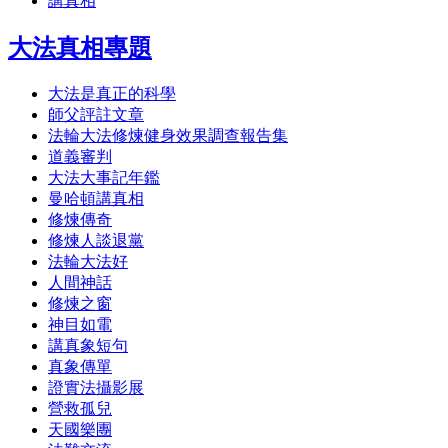
講真相
大法真相專題
大法是真正的科學
師父評註文章
法輪大法修煉健身效果調查報告集
道義審判
大法大事記年鑑
曼哈頓講真相
修煉傳奇
修煉人談退黨
法輪大法好
人間神話
修煉之窗
神目如電
講真象短句
真象傳單
證實法攝影展
營救孤兒
天國樂團