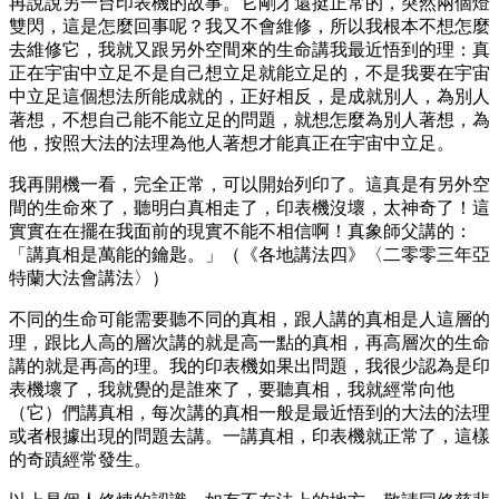
再說說另一台印表機的故事。它剛才還挺正常的，突然兩個燈
雙閃，這是怎麼回事呢？我又不會維修，所以我根本不想怎麼
去維修它，我就又跟另外空間來的生命講我最近悟到的理：真
正在宇宙中立足不是自己想立足就能立足的，不是我要在宇宙
中立足這個想法所能成就的，正好相反，是成就別人，為別人
著想，不想自己能不能立足的問題，就想怎麼為別人著想，為
他，按照大法的法理為他人著想才能真正在宇宙中立足。
我再開機一看，完全正常，可以開始列印了。這真是有另外空
間的生命來了，聽明白真相走了，印表機沒壞，太神奇了！這
實實在在擺在我面前的現實不能不相信啊！真象師父講的：
「講真相是萬能的鑰匙。」（《各地講法四》〈二零零三年亞
特蘭大法會講法〉）
不同的生命可能需要聽不同的真相，跟人講的真相是人這層的
理，跟比人高的層次講的就是高一點的真相，再高層次的生命
講的就是再高的理。我的印表機如果出問題，我很少認為是印
表機壞了，我就覺的是誰來了，要聽真相，我就經常向他
（它）們講真相，每次講的真相一般是最近悟到的大法的法理
或者根據出現的問題去講。一講真相，印表機就正常了，這樣
的奇蹟經常發生。