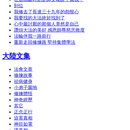
到位
我修去了長達三十九年的怨恨心
我要找的大法終於找到了
心中最討厭的那個人竟然是自己
讚頌大法的美好 感恩師尊慈悲救度
法輪伴我一路前行
重新走回修煉路 堅持集體學法
大陸文集
法會文章
修煉故事
祛病健身
小弟子園地
修煉體悟
神奇經歷
其它
正念正行
迫害真相
神目如電