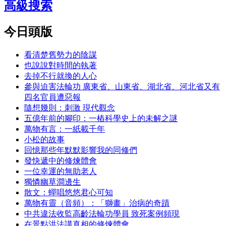
高級搜索
今日頭版
看清楚舊勢力的陰謀
也說說對時間的執著
去掉不行就換的人心
參與迫害法輪功 廣東省、山東省、湖北省、河北省又有
四名官員遭惡報
隨想幾則：刺激 現代觀念
五億年前的腳印：一樁科學史上的未解之謎
萬物有言：一紙載千年
小松的故事
回憶那些年默默影響我的同修們
發快遞中的修煉體會
一位幸運的無助老人
獨憐幽草澗邊生
散文：蟬唱悠悠君心可知
萬物有靈（音頻）：「獅畫」治病的奇蹟
中共違法收監高齡法輪功學員 致死案例頻現
在景點洪法講真相的修煉體會