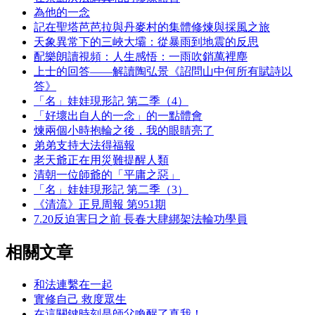
為他的一念
記在聖塔芭芭拉與丹麥村的集體修煉與採風之旅
天象異常下的三峽大壩：從暴雨到地震的反思
配樂朗讀視頻：人生感悟：一雨吹銷萬裡塵
上士的回答——解讀陶弘景《詔問山中何所有賦詩以
答》
「名」娃娃現形記 第二季（4）
「好壞出自人的一念」的一點體會
煉兩個小時抱輪之後，我的眼睛亮了
弟弟支持大法得福報
老天爺正在用災難提醒人類
清朝一位師爺的「平庸之惡」
「名」娃娃現形記 第二季（3）
《清流》正見周報 第951期
7.20反迫害日之前 長春大肆綁架法輪功學員
相關文章
和法連繫在一起
實修自己 救度眾生
在這關鍵時刻是師父喚醒了真我！