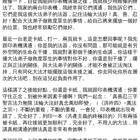
維修一下，自從我能與印表機溝通之後，我就很少用維修的辦
法了。我家的兩台印表機，我經常與它們溝通，我告訴它們，
它們是我這個大法弟子的法器，記住法輪大法好！真、善、忍
好！配合大法弟子做救度眾生的事情，給自己將來擺放一個好
的位置。我也經常鼓勵它們做好。
最近一台老是卡紙，打一、兩頁就卡，這是怎麼回事呢？我先
跟印表機溝通：你是我的法器，你沒有問題，那可能就是有另
外空間的生命在干擾，我就對著那個干擾的生命講，你這樣干
擾大法弟子做救度眾生的事情對你不好，你還是別干擾了，擺
正與正法的關係、與大法弟子的關係，才能不會被正法淘汰
掉，只有同化大法才能擺脫這個末後之滅。你去同化你所在層
次的大法吧，別在這兒起負面作用了。
這樣講了之後能好點，但還是卡紙，我就跟印表機溝通：你要
守住正念，別被外來因素干擾啊！我們一起念：「真善忍三字
聖言法力無限 法輪大法好真念萬劫即變」（《洪吟四》<萬法
之宗>）不斷的重複，不斷的重複。一會兒，印表機就出現奇
蹟了，完全好了，列印一本《共產主義的終極目的》只有兩張
被卡紙，再往後就更加順利了，完全好了。不用人的方法，用
講真相溝通的辦法真是非常有奇效啊！