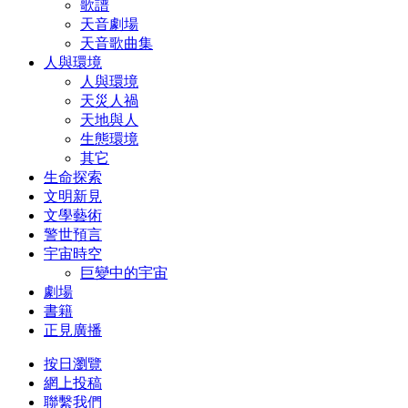
歌譜
天音劇場
天音歌曲集
人與環境
人與環境
天災人禍
天地與人
生態環境
其它
生命探索
文明新見
文學藝術
警世預言
宇宙時空
巨變中的宇宙
劇場
書籍
正見廣播
按日瀏覽
網上投稿
聯繫我們