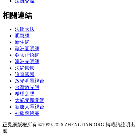
法難交流
相關連結
法輪大法
明慧網
新生網
歐洲圓明網
亞太正悟網
澳洲光明網
法網恢恢
追查國際
放光明電視台
台灣放光明
希望之聲
大紀元新聞網
新唐人電視台
神韻藝術團
正見網版權所有 ©1999-2026 ZHENGJIAN.ORG 轉載請註明出
處