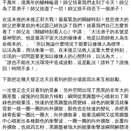
千萬年，億萬年的輾轉輪迴！師父領著我們走到了今天！師父
為了眾弟子！師父捨盡了一切！師父捨不得丟下一個弟子！
在這末後的末後正邪大戰！最最緊急的關鍵時刻！慈悲偉大的
師父把畢業前的考試題已經告訴了我們！就看我們自己怎麼答
卷了！師父在《關鍵時刻看人心》中講：「大法弟子的名號是
最神聖的。他是最高宇宙大法的修煉者，他是以助師救人為生
命根本的。」 「所以無論什麼情況下都要以修煉人為標準，
以法為重，用法衡量一切。在末後正法救人這重大歷史時刻，
出現的一切問題要更加以修煉人的心態對待，以法為大，」
「誰也不能在大法環境中造成波動，這是亂法！誰幹了？誰挽
回！時間不多！」
下面把近幾天發正念天目看到的部分場面寫出來互相鼓勵。
一次發正念天目看到的景象：另外空間出現了黑黑的非常大的
圓形盤，緩慢的往我前方移動，瞬間從黑圓盤中心噴射出了翠
綠色的能量流，快速的使黑圓盤由黑變綠，綠色的能量流就像
雷射一樣一圈一圈的向外擴散，顏色也在快速的變化，赤橙黃
綠青藍紫一圈比一圈大，向外擴散著，能量流瞬間又從黑圓盤
中心噴射出各種顏色的衝擊波，一圈一圈的向外擴散，反覆向
外擴散，也就四五秒，黑圓盤被強大的能量衝擊波瞬間解體清