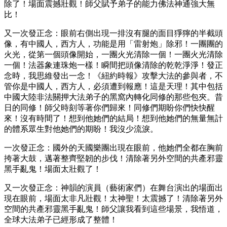
除了！場面震撼壯觀！師父賦予弟子的能力佛法神通強大無
比！
又一次發正念：眼前右側出現一排沒有腿的面目猙獰的半截頭
像，有中國人，西方人，功能是用「雷射炮」除邪！一團團的
火光，從第一個頭像開始，一團火光清除一個！一團火光清除
一個！法器象連珠炮一樣！瞬間把頭像清除的乾乾淨淨！發正
念時，我思維發出一念！《紐約時報》攻擊大法的參與者，不
管你是中國人，西方人，必須遭到報應！這是天理！其中包括
中國大陸非法關押大法弟子的黑窩內轉化同修的那些包夾。昔
日的同修！師父時刻等著你們歸來！同修們期盼你們快快醒
來！沒有時間了！想到他她們的結局！想到他她們的無量無計
的體系眾生對他她們的期盼！我沒少流淚。
一次發正念：國外的天國樂團出現在眼前，他她們全都在胸前
挎著大鼓，邁著整齊堅韌的步伐！清除著另外空間的共產邪靈
黑手亂鬼！場面太壯觀了！
又一次發正念：神韻的演員（藝術家們）在舞台演出的場面出
現在眼前，場面太非凡壯觀！太神聖！太震撼了！清除著另外
空間的共產邪靈黑手亂鬼！師父讓我看到這些場景，我悟道，
全球大法弟子已經形成了整體！