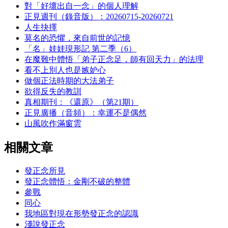
對「好壞出自一念」的個人理解
正見週刊（錄音版）：20260715-20260721
人生抉擇
莫名的恐懼，來自前世的記憶
「名」娃娃現形記 第二季（6）
在魔難中體悟「弟子正念足，師有回天力」的法理
看不上別人也是嫉妒心
做個正法時期的大法弟子
欲得反失的教訓
真相期刊：《還原》（第21期）
正見廣播（音頻）：幸運不是偶然
山風吹作滿窗雲
相關文章
發正念所見
發正念體悟：金剛不破的整體
參戰
同心
我地區對現在形勢發正念的認識
淺說發正念