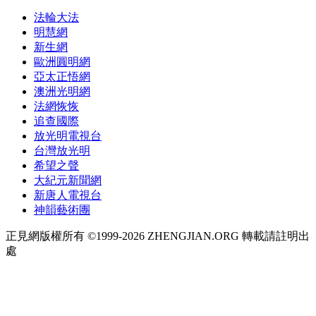
法輪大法
明慧網
新生網
歐洲圓明網
亞太正悟網
澳洲光明網
法網恢恢
追查國際
放光明電視台
台灣放光明
希望之聲
大紀元新聞網
新唐人電視台
神韻藝術團
正見網版權所有 ©1999-2026 ZHENGJIAN.ORG 轉載請註明出
處