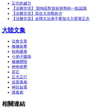
正念的威力
【法難交流】 我地區對當前形勢的一點認識
【法難交流】寫在大決戰前夕
【法難交流】全體大法弟子要加大力度發正念
大陸文集
法會文章
修煉故事
祛病健身
小弟子園地
修煉體悟
神奇經歷
其它
正念正行
迫害真相
神目如電
講真相
相關連結