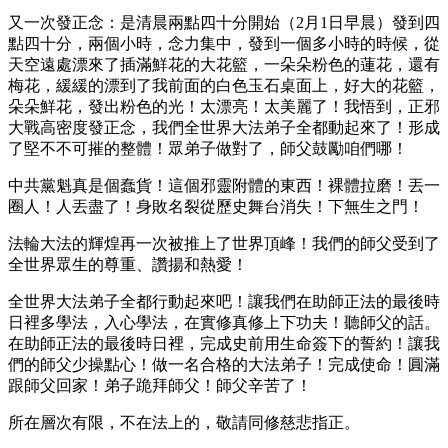
又一次發正念：是清晨兩點四十分開始（2月1日早晨）發到四
點四十分，兩個小時，念力集中，發到一個多小時的時候，從
天空遠處漂來了插滿鮮花的大花籃，一朵朵粉色的蓮花，還有
梅花，緩緩的漂到了我前面的白色玉石桌面上，好大的花籃，
朵朵鮮花，發出粉色的光！太漂亮！太美麗了！我悟到，正邪
大戰高密度發正念，我們全世界大法弟子全都動起來了！形成
了堅不不可摧的整體！眾弟子做對了，師父鼓勵咱們哪！
中共黨魁真是個蠢貨！這個邪靈附體的東西！裸體拉磨！丟一
圈人！人丟盡了！身敗名裂從歷史舞台消失！下無生之門！
法輪大法的輝煌再一次被推上了世界頂峰！我們的師父受到了
全世界眾生的尊重、讚揚和熱愛！
全世界大法弟子全都行動起來吧！讓我們在助師正法的最後時
日裡多學法，入心學法，在實修真修上下功夫！聽師父的話。
在助師正法的最後時日裡，完成史前用生命簽下的誓約！讓我
們的師父少操點心！做一名合格的大法弟子！完成使命！圓滿
跟師父回家！弟子跪拜師父！師父辛苦了！
所在層次有限，不在法上的，敬請同修慈悲指正。