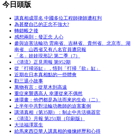
今日頭版
講真相成罪名 中國多位工程師律師遭枉判
為甚麼自己的正念不強大?
轉錯帳之後
感想兩則：發正念 人心
參與迫害法輪功 雲南省、吉林省、貴州省、北京市、湖
南省、山西省又有八名官員遭惡報
「名」娃娃現形記 第二季（7）
《清流》正見周報 第952期
從「打掃浴缸」，悟到「打掃『欲』缸」
近期在日本真相點的一些體會
勸三退小故事
萬物有言：從草木到高遠
重症來襲遇高人 幸運從來不偶然
連環畫：他們都是為法而來的生命（二）
上半年中共對法輪功教師的迫害案例
講清真相（第35期）：制止中共活摘器官
《清流》月報 第251期（印刷版）
大法福澤眾生
給馬來西亞華人講真相的修煉經歷和心得