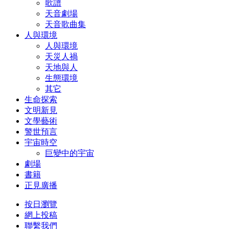
歌譜
天音劇場
天音歌曲集
人與環境
人與環境
天災人禍
天地與人
生態環境
其它
生命探索
文明新見
文學藝術
警世預言
宇宙時空
巨變中的宇宙
劇場
書籍
正見廣播
按日瀏覽
網上投稿
聯繫我們