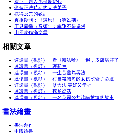
看不上別人也是嫉妒心
做個正法時期的大法弟子
欲得反失的教訓
真相期刊：《還原》（第21期）
正見廣播（音頻）：幸運不是偶然
山風吹作滿窗雲
相關文章
連環畫（視頻）：看《轉法輪》一遍，皮膚病好了
連環畫（視頻）：獲新生
連環畫（視頻）：一生苦難為尋法
連環畫（視頻）：有自殺傾向的女孩改變了命運
連環畫（視頻）：修大法 美好又幸福
連環畫（視頻）：死胎復活
連環畫（視頻）：一名英國公共演講教練的故事
書法繪畫
書法創作
中國繪畫