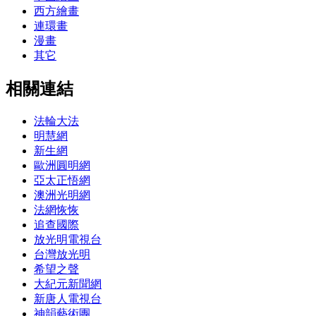
西方繪畫
連環畫
漫畫
其它
相關連結
法輪大法
明慧網
新生網
歐洲圓明網
亞太正悟網
澳洲光明網
法網恢恢
追查國際
放光明電視台
台灣放光明
希望之聲
大紀元新聞網
新唐人電視台
神韻藝術團