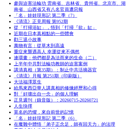
參與迫害法輪功 雲南省、吉林省、貴州省、北京市、湖
南省、山西省又有八名官員遭惡報
「名」娃娃現形記 第二季（7）
《清流》正見周報 第952期
從「打掃浴缸」，悟到「打掃『欲』缸」
近期在日本真相點的一些體會
勸三退小故事
萬物有言：從草木到高遠
重症來襲遇高人 幸運從來不偶然
連環畫：他們都是為法而來的生命（二）
上半年中共對法輪功教師的迫害案例
講清真相（第35期）：制止中共活摘器官
《清流》月報 第251期（印刷版）
大法福澤眾生
給馬來西亞華人講真相的修煉經歷和心得
對「好壞出自一念」的個人理解
正見週刊（錄音版）：20260715-20260721
人生抉擇
莫名的恐懼，來自前世的記憶
「名」娃娃現形記 第二季（6）
在魔難中體悟「弟子正念足，師有回天力」的法理