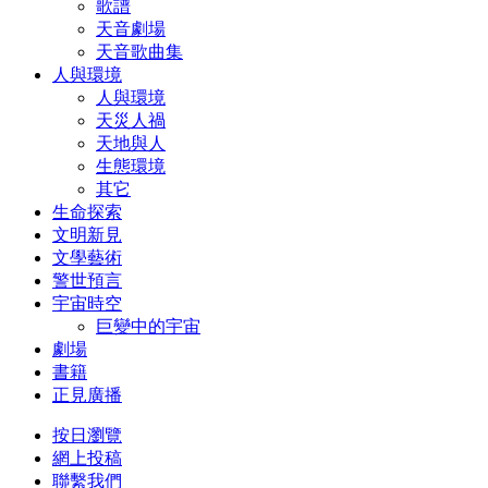
歌譜
天音劇場
天音歌曲集
人與環境
人與環境
天災人禍
天地與人
生態環境
其它
生命探索
文明新見
文學藝術
警世預言
宇宙時空
巨變中的宇宙
劇場
書籍
正見廣播
按日瀏覽
網上投稿
聯繫我們