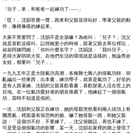
「兒子，來，和爸爸一起練功了——」
「哎！」沈韻答應一聲，跑來和父親並排站好，學著父親的動
作，像模像樣的練起來。
大家不禁要問了，沈韻不是女孩嘛？為啥叫：「兒子？」沈父
就是喜歡這樣叫。記得她更小的時候，跟著父親去單位裡玩，
叔叔阿姨問她：「你叫什麼名字？」沈韻說：「我叫兒子。」
惹得大家哄哄大笑。在他們生活的環境就是這樣的，無論男娃
女娃，都要叫「兒子」。
一九九五年正是大陸氣功高潮，各種雜七雜八的假氣功師，胡
亂編出一些東西，出本書，練功帶子，就算是氣功了，好笑的
是有人跟著練。沈韻的父親喜歡看書，喜歡探索人活在世上的
目地。在一位氣功愛好者的朋友推薦下，他練起了一個假氣
功，當時不知道是假的。
一次，沈韻和父親正在練功，她的母親突然看到兩人頭頂上有
團黑氣，裡面還有張恐怖的臉。嚇了她母親一跳，和她父親
說：「這個功不好，不要練了。」沈父很聽話，再也不練了。
可是受這個假氣功的影響，某一天，沈韻在家裡的牆上發現了