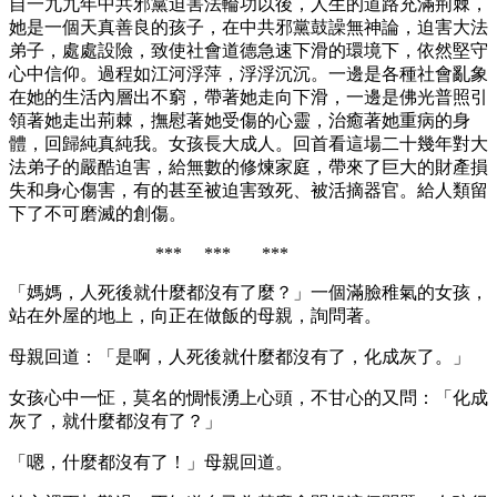
自一九九年中共邪黨迫害法輪功以後，人生的道路充滿荊棘，
她是一個天真善良的孩子，在中共邪黨鼓譟無神論，迫害大法
弟子，處處設險，致使社會道德急速下滑的環境下，依然堅守
心中信仰。過程如江河浮萍，浮浮沉沉。一邊是各種社會亂象
在她的生活內層出不窮，帶著她走向下滑，一邊是佛光普照引
領著她走出荊棘，撫慰著她受傷的心靈，治癒著她重病的身
體，回歸純真純我。女孩長大成人。回首看這場二十幾年對大
法弟子的嚴酷迫害，給無數的修煉家庭，帶來了巨大的財產損
失和身心傷害，有的甚至被迫害致死、被活摘器官。給人類留
下了不可磨滅的創傷。
*** *** ***
「媽媽，人死後就什麼都沒有了麼？」一個滿臉稚氣的女孩，
站在外屋的地上，向正在做飯的母親，詢問著。
母親回道：「是啊，人死後就什麼都沒有了，化成灰了。」
女孩心中一怔，莫名的惆悵湧上心頭，不甘心的又問：「化成
灰了，就什麼都沒有了？」
「嗯，什麼都沒有了！」母親回道。