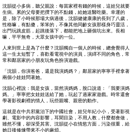
沈韻從小多病，聽父親說：每當家裡有錢的時候，這娃兒就要
生病。累的父母要把攢下的不點錢，給她送醫吃藥。幸運的
是，除了小時候那場大病過後，沈韻健健康康的長到了八歲，
性格嘛，有點傻，笨笨的，不像其他同齡女孩那樣身巧靈活，
出門玩跳皮筋，起跳後落下，都能把地上砸個坑出來。長相
嘛，平平無奇，大眾女孩中的一位。
人來到世上是為了什麼？沈韻獨自一個人的時候，總會覺得人
這一生太短暫了，喜歡看電視中的演員，演繹不同的角色，常
常和鄰居家的小朋友玩角色扮演遊戲。
「沈韻，你演爸爸，還是我演媽媽？」鄰居家的寧寧手裡拿著
兩個小娃娃問著她。
沈韻心裡說：我是女孩，當然演媽媽，脫口說道：「我要演媽
媽。」寧寧把女娃娃送給了她，玩起了過家家遊戲。時常還會
學著影視劇裡的情人，玩些親嘴、親密的動作。
這就是在中共邪黨治下的中國社會，娃兒年紀小小，受著影視
劇、電影中的內容影響，耳聞目染，不用人教，什麼都會做，
雖然不懂，卻深受其害。沈韻從小在情慾方面，污染很重，給
她日後修煉帶來不小的麻煩。