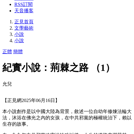
RSS訂閱
天音播客
正見首頁
文學藝術
小說
小說
正體
簡體
紀實小說：荊棘之路 （1）
允兒
【正見網2025年06月16日】
本小說創作是以中國大陸為背景，敘述一位自幼年修煉法輪大
法，沐浴在佛光之內的女孩，在中共邪黨的極權統治下，賴以
生存的故事。