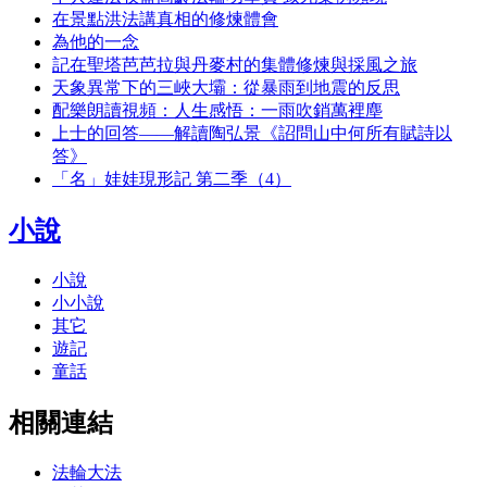
在景點洪法講真相的修煉體會
為他的一念
記在聖塔芭芭拉與丹麥村的集體修煉與採風之旅
天象異常下的三峽大壩：從暴雨到地震的反思
配樂朗讀視頻：人生感悟：一雨吹銷萬裡塵
上士的回答——解讀陶弘景《詔問山中何所有賦詩以
答》
「名」娃娃現形記 第二季（4）
小說
小說
小小說
其它
遊記
童話
相關連結
法輪大法