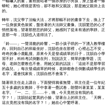
一幅嚇人的畫，畫裡面站著一個赤身的小男孩，身上盤著一條
蟒蛇，她心裡很是害怕，卻不敢和父親說，那是她父親掛上去
的。
轉年，沈父學了法輪大法，才將那幅不好的畫拿下去，換上了
一位身披黃色袈裟，盤坐著的大法師父畫像。沈韻驚恐的心才
悄然落地，望著那慈悲的師父，她感到了從未有過的寧靜。正
是那一年，沈韻也入道得法了。
「鈴——」一聲清脆的鈴響，一群小孩子哄的一下湧入教學樓
內，回到自己的班級坐好，沈韻也坐在那裡，心裡忐忑不安，
咚咚的像小鹿亂撞。原來今天是發成績單的日子，沈韻自小學
習不好，科科考試倒數在列，別說語文，簡單的數學題，沈
母、老師怎麼教也不會。用她父親的話說：「這娃不是那學習
的蟲兒。」每次發成績單的時候，老師都會念倒數成績學生的
名字，還會找家長，沈韻自然不會落下。
隨著班主任走上講台，下面變得鴉雀無聲，班主任是一位年紀
五十多歲的女教師，手中拿著一疊試卷，朗聲叫著某某，某某
名字。「一、二、三……十，咦，今天竟然沒有我的名
字？！」沈韻抬起驚異的小臉，望著台上的班主任。「天啊，
這次竟然沒有我的名字？！」她在心中驚呼著。