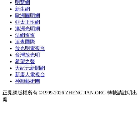
明慧網
新生網
歐洲圓明網
亞太正悟網
澳洲光明網
法網恢恢
追查國際
放光明電視台
台灣放光明
希望之聲
大紀元新聞網
新唐人電視台
神韻藝術團
正見網版權所有 ©1999-2026 ZHENGJIAN.ORG 轉載請註明出
處