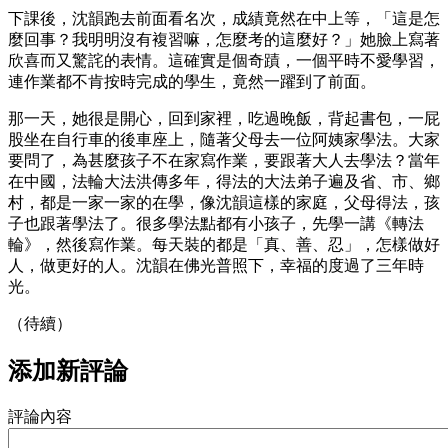
下課後，沈韻跑去前面看名次，成績竟然在中上等，「這是怎
麼回事？我明明沒有複習嘛，怎麼考的這麼好？」她臉上寫著
欣喜而又驚詫的表情。這確實是個奇蹟，一個平時不愛學習，
連作業都不肯按時完成的學生，竟然一躍到了前面。
那一天，她很是開心，回到家裡，吃過晚飯，背起書包，一屁
股坐在自行車的後車座上，隨著父母去一位阿姨家學法。大家
要問了，為甚麼孩子不在家寫作業，要跟著大人去學法？當年
在中國，法輪大法洪傳多年，得法的大法弟子遍及省、市、鄉
村，都是一家一家的在學，像沈韻這樣的家庭，父母得法，孩
子也跟著學法了。很多學法點都有小孩子，先學一講《轉法
輪》，然後寫作業。每天裝的都是「真、善、忍」，怎樣做好
人，做更好的人。沈韻在佛光普照下，幸福的度過了三年時
光。
（待續）
添加新評論
評論內容