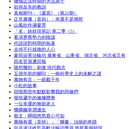
做個正法時期的大法弟子
欲得反失的教訓
真相期刊：《還原》（第21期）
正見廣播（音頻）：幸運不是偶然
山風吹作滿窗雲
「名」娃娃現形記 第二季（5）
看清楚舊勢力的陰謀
也說說對時間的執著
去掉不行就換的人心
參與迫害法輪功 廣東省、山東省、湖北省、河北省又有
四名官員遭惡報
隨想幾則：刺激 現代觀念
五億年前的腳印：一樁科學史上的未解之謎
萬物有言：一紙載千年
小松的故事
回憶那些年默默影響我的同修們
發快遞中的修煉體會
一位幸運的無助老人
獨憐幽草澗邊生
散文：蟬唱悠悠君心可知
萬物有靈（音頻）：「獅畫」治病的奇蹟
中共違法收監高齡法輪功學員 致死案例頻現