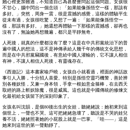
她心裡更加難過，不知道自己為甚麼會問起這個問題。女孩很
不甘心，腦中閃出一個念頭：「如果能像孫悟空一樣，那該有
多好。」突然，周身一震，很是震撼的感覺，這樣的體驗平生
從未有過，女孩很吃驚，又想了一遍：「如果能像孫悟空一
樣，那該有多好。」她還想再體驗一下那樣的震撼感，卻再也
沒有了，無論她再想幾遍，都只是平靜無奇。
人死後，就真的什麼都沒有了麼？這是在中共邪黨統治下的普
遍中國人的想法，這不是神傳承給人幾千年的傳統文化思想，
而是在中共邪黨竊國後，有意給中國人灌輸的，它不讓人相信
有神，不讓人相信人死後，有靈魂存在。
《西遊記》這本書家喻戶曉，女孩自小就看過，裡面的神話故
事引人入勝，十分招人喜愛。特別是孫悟空靈巧機警，善於辨
別各種妖怪，又兼一身本領，手拿一根如意金箍棒，在去西天
取經的路上斬妖除魔，很是威風。這也就是中國傳統的修煉文
化最初給女孩留下的深刻印象了。
女孩名叫沈韻，是個80後出生的女娃，聽姥姥說：她初來到這
個世上，一聲也不哭。這可把姥姥急壞了，聽說是不哭的娃兒
養不活，姥姥照著她的小屁股上就是一巴掌。「哇——」這是
她來到這世的第一聲動靜了。