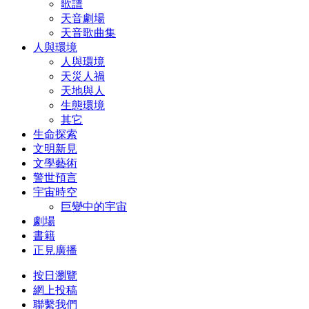
歌譜
天音劇場
天音歌曲集
人與環境
人與環境
天災人禍
天地與人
生態環境
其它
生命探索
文明新見
文學藝術
警世預言
宇宙時空
巨變中的宇宙
劇場
書籍
正見廣播
按日瀏覽
網上投稿
聯繫我們