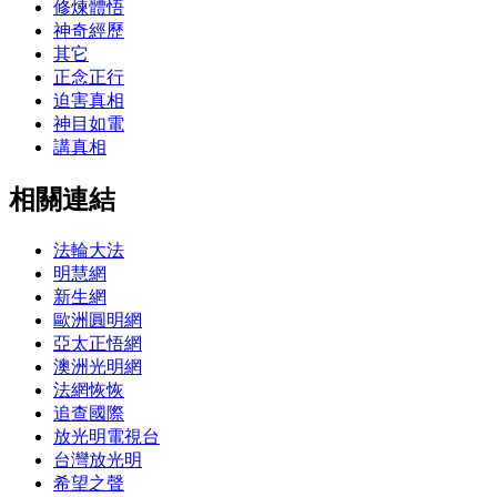
修煉體悟
神奇經歷
其它
正念正行
迫害真相
神目如電
講真相
相關連結
法輪大法
明慧網
新生網
歐洲圓明網
亞太正悟網
澳洲光明網
法網恢恢
追查國際
放光明電視台
台灣放光明
希望之聲