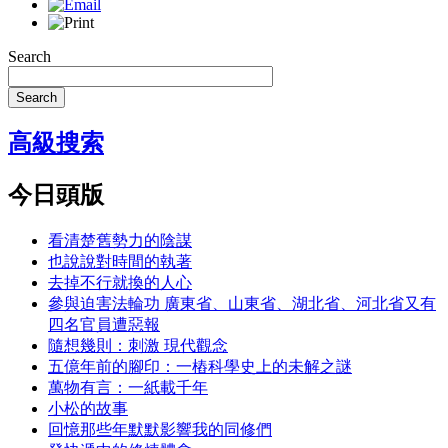
Search
Search
高級搜索
今日頭版
看清楚舊勢力的陰謀
也說說對時間的執著
去掉不行就換的人心
參與迫害法輪功 廣東省、山東省、湖北省、河北省又有
四名官員遭惡報
隨想幾則：刺激 現代觀念
五億年前的腳印：一樁科學史上的未解之謎
萬物有言：一紙載千年
小松的故事
回憶那些年默默影響我的同修們