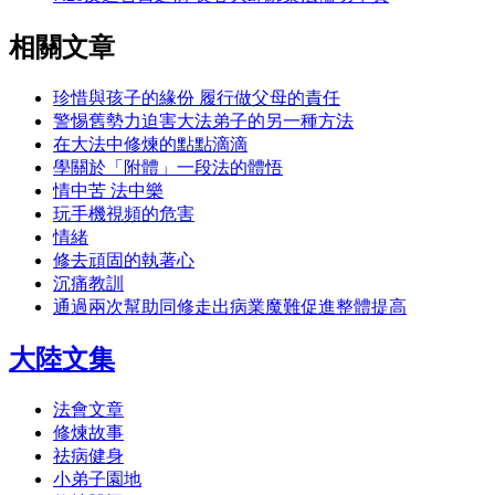
相關文章
珍惜與孩子的緣份 履行做父母的責任
警惕舊勢力迫害大法弟子的另一種方法
在大法中修煉的點點滴滴
學關於「附體」一段法的體悟
情中苦 法中樂
玩手機視頻的危害
情緒
修去頑固的執著心
沉痛教訓
通過兩次幫助同修走出病業魔難促進整體提高
大陸文集
法會文章
修煉故事
祛病健身
小弟子園地