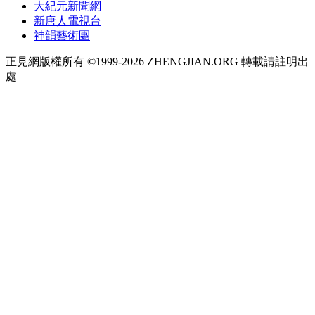
大紀元新聞網
新唐人電視台
神韻藝術團
正見網版權所有 ©1999-2026 ZHENGJIAN.ORG 轉載請註明出
處