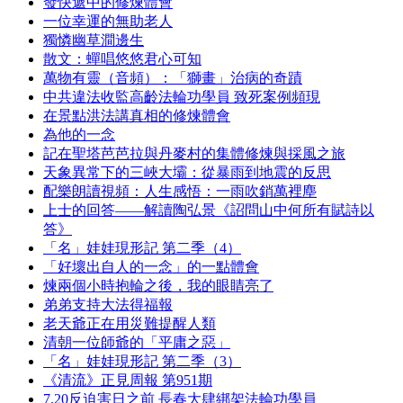
發快遞中的修煉體會
一位幸運的無助老人
獨憐幽草澗邊生
散文：蟬唱悠悠君心可知
萬物有靈（音頻）：「獅畫」治病的奇蹟
中共違法收監高齡法輪功學員 致死案例頻現
在景點洪法講真相的修煉體會
為他的一念
記在聖塔芭芭拉與丹麥村的集體修煉與採風之旅
天象異常下的三峽大壩：從暴雨到地震的反思
配樂朗讀視頻：人生感悟：一雨吹銷萬裡塵
上士的回答——解讀陶弘景《詔問山中何所有賦詩以
答》
「名」娃娃現形記 第二季（4）
「好壞出自人的一念」的一點體會
煉兩個小時抱輪之後，我的眼睛亮了
弟弟支持大法得福報
老天爺正在用災難提醒人類
清朝一位師爺的「平庸之惡」
「名」娃娃現形記 第二季（3）
《清流》正見周報 第951期
7.20反迫害日之前 長春大肆綁架法輪功學員