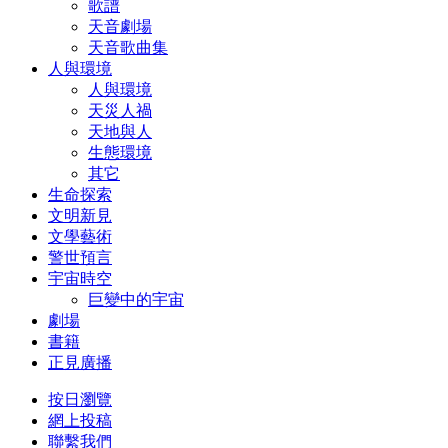
歌譜
天音劇場
天音歌曲集
人與環境
人與環境
天災人禍
天地與人
生態環境
其它
生命探索
文明新見
文學藝術
警世預言
宇宙時空
巨變中的宇宙
劇場
書籍
正見廣播
按日瀏覽
網上投稿
聯繫我們