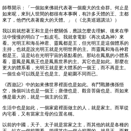
師尊開示：「一個如來佛就代表著一個龐大的生命群。何止是
如來呢，來到人世間的都很有本事啊，有許多天體的王、主都
來了，他們代表著龐大的天體。」（《北美巡迴講法》）
我以前就想著王和主是什麼關係，應該怎麼去理解。後來在學
法中慢慢的明白了一點皮毛。我就拿電影《再次成為神》來
看。光明王和海岳神君、靈鳳都是王，但光明王是這個體系的
主持，也就是說光明王就是光明世界的主。而靈鳳和海岳神君
都是王。這是站在光明宇宙的基點看的。那站在鳳凰的小體系
看，靈鳳是鳳凰王也是鳳凰世界的主。其它也是如此。那麼在
更大的體系看，光明王就是更大體系的一個王，而不再是主。
一個生命可以既是王也是主。是範圍不同而已。
《西遊記》中的如來佛世界裡面也是如此。有鬥戰勝佛孫悟
空，換個叫法也是一個王；唐僧也是、觀音菩薩也是。而如來
佛是最大的，就是一個主的位置。
生活中也是如此，一個家庭裡面做主的人，就是家主。而單從
內宅看，又有當家主母的位置名稱。
以前的中國，天子、太子就是當家之主，而其他的就是各種的
王。站在一個範圍看，管理其中一個小範圍的，就是王。而整