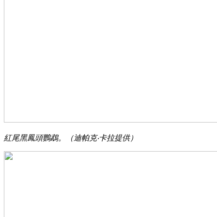
紅尾黑鳳頭鸚鵡。（迪帕克‧卡拉提供）