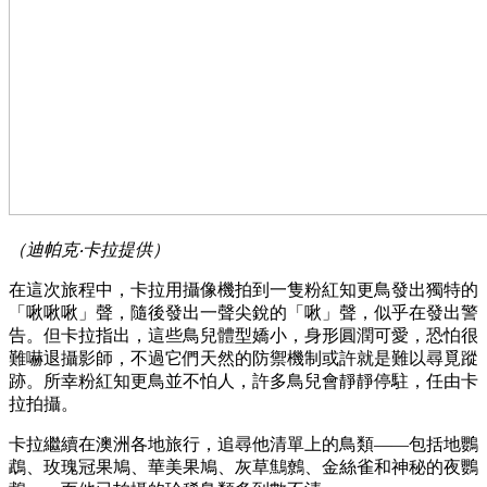
（迪帕克‧卡拉提供）
在這次旅程中，卡拉用攝像機拍到一隻粉紅知更鳥發出獨特的
「啾啾啾」聲，隨後發出一聲尖銳的「啾」聲，似乎在發出警
告。但卡拉指出，這些鳥兒體型嬌小，身形圓潤可愛，恐怕很
難嚇退攝影師，不過它們天然的防禦機制或許就是難以尋覓蹤
跡。所幸粉紅知更鳥並不怕人，許多鳥兒會靜靜停駐，任由卡
拉拍攝。
卡拉繼續在澳洲各地旅行，追尋他清單上的鳥類——包括地鸚
鵡、玫瑰冠果鳩、華美果鳩、灰草鷦鷯、金絲雀和神秘的夜鸚