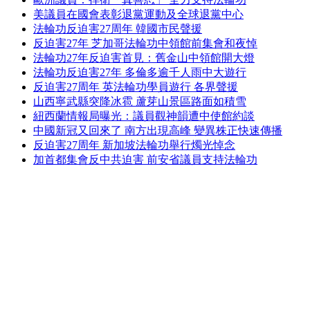
美議員在國會表彰退黨運動及全球退黨中心
法輪功反迫害27周年 韓國市民聲援
反迫害27年 芝加哥法輪功中領館前集會和夜悼
法輪功27年反迫害首見：舊金山中領館開大燈
法輪功反迫害27年 多倫多逾千人雨中大遊行
反迫害27周年 英法輪功學員遊行 各界聲援
山西寧武縣突降冰雹 蘆芽山景區路面如積雪
紐西蘭情報局曝光：議員觀神韻遭中使館約談
中國新冠又回來了 南方出現高峰 變異株正快速傳播
反迫害27周年 新加坡法輪功舉行燭光悼念
加首都集會反中共迫害 前安省議員支持法輪功