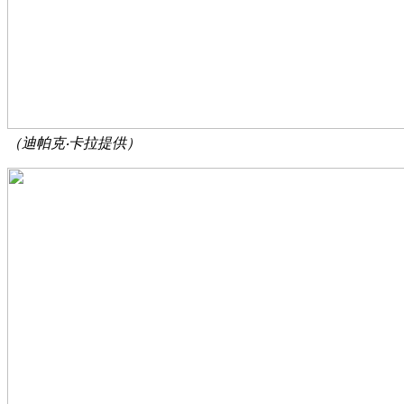
（迪帕克‧卡拉提供）