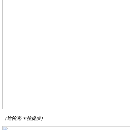
（迪帕克‧卡拉提供）