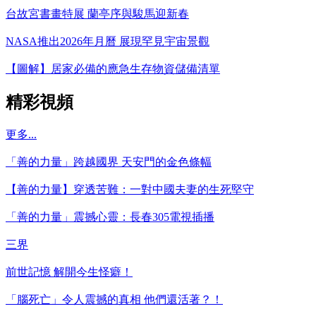
台故宮書畫特展 蘭亭序與駿馬迎新春
NASA推出2026年月曆 展現罕見宇宙景觀
【圖解】居家必備的應急生存物資儲備清單
精彩視頻
更多...
「善的力量」跨越國界 天安門的金色條幅
【善的力量】穿透苦難：一對中國夫妻的生死堅守
「善的力量」震撼心靈：長春305電視插播
三界
前世記憶 解開今生怪癖！
「腦死亡」令人震撼的真相 他們還活著？！