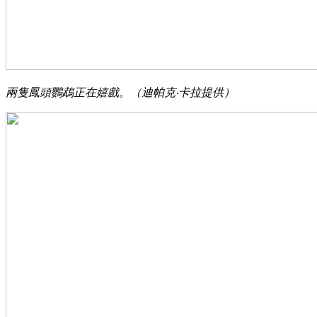
兩隻鳳頭鸚鵡正在嬉戲。（迪帕克‧卡拉提供）