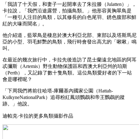
「我請了十天假，和妻子一起開車去了朱拉滕（Julatten）」，
卡拉說，「我們沿途露營，拍攝鳥類。」他形容黃胸翠鳥是
「一種引人注目的鳥類，以其修長的白色尾羽、銹色腹部和鮮
紅的大喙而聞名」。
他介紹道，藍翠鳥是棲息於澳大利亞北部、東部以及塔斯馬尼
亞的小型、羽毛鮮艷的鳥類，飛行時會發出高亢的「啾啾」鳴
叫。
在最近的幾次旅行中，卡拉先後造訪了昆士蘭遠北地區的阿耳
忒彌斯（Artemis）野生動物保護區和西澳大利亞州的珀斯
（Perth），又記錄了數十隻鳥類。這位鳥類愛好者的下一站
會是哪裡呢？
「下周我們將前往哈塔-庫爾基內國家公園（Hattah-
KulkyneNationalPark）追尋粉紅鳳頭鸚鵡和帝王鸚鵡的蹤
跡。」他說。
迪帕克‧卡拉的更多鳥類攝影作品