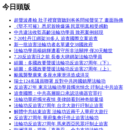
今日頭版
超聲波產檢 肚子裡寶寶聽到爸爸問候聲笑了 畫面熱傳
《堅不可摧》悉尼首映爆滿 民眾明真相受感動
中共違法收監高齡法輪功學員 致死案例頻現
7·20牡丹江綁架30多人 追查國際立案追查
新一批迫害法輪功者名單遞交38國政府
法輪功學員楊錦輝遭看守所非法關押 僅20天離世
7.20反迫害日之前 長春大肆綁架法輪功學員
組圖：多國政要聲援法輪功反迫害27周年（下）
組圖：多國政要聲援法輪功反迫害27周年（上）
颱風襲擊廣東 多座水庫泄洪造成洪災
瑞士124名議員聯署 反對中共跨國鎮壓法輪功
反迫害27年 東京法輪功學員燭光悼念 吁制止中共迫害
追查國際：中共高層親口承認活摘器官罪行
法輪功華府燭光夜悼 美律師看到神奇能量場
法輪功反迫害27周年 台北大遊行吁制止迫害
解體中共結束迫害 法輪功近兩千人華府大遊行
反迫害27周年 華府集會吁停止迫害法輪功
法輪功反迫害27周年 馬來西亞民眾吁制止迫害
歐洲議員：捍衛「真善忍」 全力支持法輪功