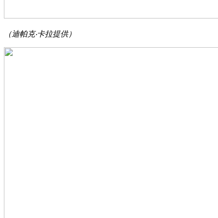
（迪帕克‧卡拉提供）