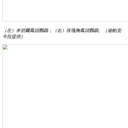
（左）米切爾鳳頭鸚鵡；（右）玫瑰胸鳳頭鸚鵡。（迪帕克‧
卡拉提供）