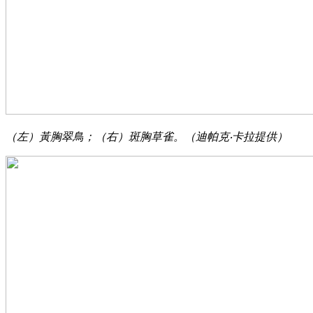
（左）黃胸翠鳥；（右）斑胸草雀。（迪帕克‧卡拉提供）