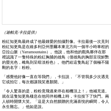
（迪帕克‧卡拉提供）
粉紅知更鳥最終成了他最鍾愛的拍攝對像。卡拉最後一次見到
粉紅知更鳥是在維多利亞州墨爾本東北方向一個半小時​​車程的
亞拉山脈（Yarramountains）。他說，他和他的觀鳥夥伴在那
裡認識了一隻特殊的粉紅胸脯的雄鳥（僅雄鳥的胸部呈現鮮艷
的螢光色，雌鳥則呈暗淡粉色）。他們給這隻鳥起了個極不陽
剛的名字：粉粉。
「感覺他好像一直在等我們」，卡拉說，「不管我多少次遇見
它或拍它，每次都讓我笑逐顏開。」
「令人驚喜的是，粉粉竟飛過來停在相機頂上！」他補充道。
就在這隻知更鳥棲息在他同伴相機上時，卡拉按下了快門。兩
人頓時開懷大笑。「這是大自然饋贈的充滿喜悅的瞬間，令人
永生難忘。」他如是說。