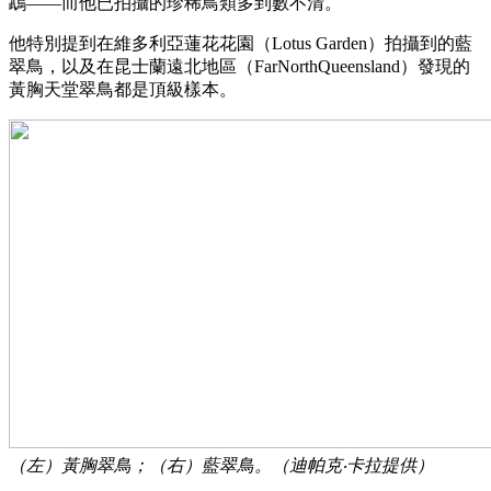
鵡——而他已拍攝的珍稀鳥類多到數不清。
他特別提到在維多利亞蓮花花園（Lotus Garden）拍攝到的藍
翠鳥，以及在昆士蘭遠北地區（FarNorthQueensland）發現的
黃胸天堂翠鳥都是頂級樣本。
（左）黃胸翠鳥；（右）藍翠鳥。（迪帕克‧卡拉提供）