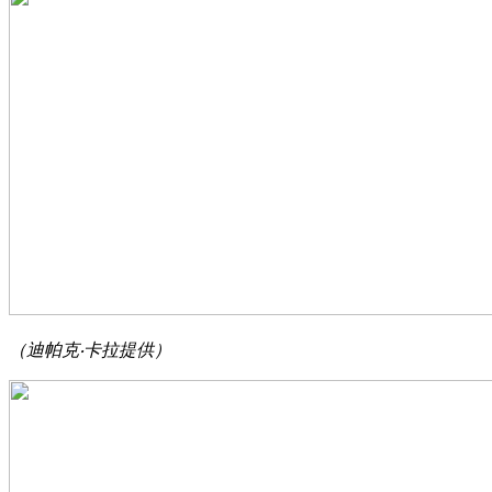
（迪帕克‧卡拉提供）