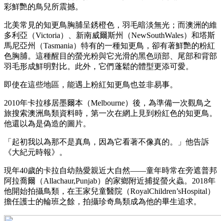
彩鮮艷的鳥兒所震撼。
北美常見的知更鳥胸脯呈銹橙色，羽毛暗淡無光；而澳洲的維
多利亞（Victoria）、新南威爾斯州（NewSouthWales）和塔斯
馬尼亞州（Tasmania）特有的一種知更鳥，卻有著鮮艷的粉紅
色胸脯。這種醒目的螢光粉與它光滑的黑色頭部、尾部和背部
羽毛形成鮮明對比。此外，它們蓬鬆的體型更添可愛。
即使在這些地區，能遇上粉紅知更鳥也並非易事。
2010年卡拉移居墨爾本（Melbourne）後，為準備一次觀鳥之
旅搜索澳洲鳥類資料時，第一次在網上見到粉紅色的知更鳥。
他還以為是偽造的圖片。
「起初我以為那不是真鳥，因為它看著不像真的。」他告訴
《大紀元時報》。
現年40歲的卡拉自幼熱愛親近大自然——童年時常在旁遮普邦
阿拉喬爾（Allachaur,Punjab）的家鄉附近捕捉螢火蟲。2018年
他開始拍攝鳥類，在王家兒童醫院（RoyalChildren’sHospital）
擔任護士的輪班之餘，拍攝珍奇鳥類成為他的畢生追求。