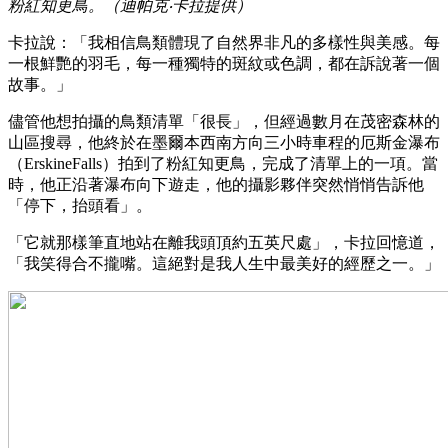
粉紅知更鳥。（迪帕克‧卡拉提供）
卡拉說：「我相信鳥類體現了自然界非凡的多樣性與美感。每
一根鮮艷的羽毛，每一種獨特的斑紋或色調，都在訴說著一個
故事。」
儘管他想拍攝的鳥類清單「很長」，但經過數月在茂密森林的
山區搜尋，他終於在墨爾本西南方向三小時車程的厄斯金瀑布
（ErskineFalls）拍到了粉紅知更鳥，完成了清單上的一項。當
時，他正沿著瀑布向下遊走，他的攝影夥伴突然悄悄告訴他
「停下，抬頭看」。
「它就那樣筆直地站在離我頭頂約五英尺處」，卡拉回憶道，
「我笑得合不攏嘴。這絕對是我人生中最美好的經歷之一。」