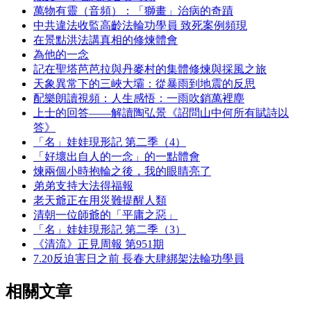
萬物有靈（音頻）：「獅畫」治病的奇蹟
中共違法收監高齡法輪功學員 致死案例頻現
在景點洪法講真相的修煉體會
為他的一念
記在聖塔芭芭拉與丹麥村的集體修煉與採風之旅
天象異常下的三峽大壩：從暴雨到地震的反思
配樂朗讀視頻：人生感悟：一雨吹銷萬裡塵
上士的回答——解讀陶弘景《詔問山中何所有賦詩以
答》
「名」娃娃現形記 第二季（4）
「好壞出自人的一念」的一點體會
煉兩個小時抱輪之後，我的眼睛亮了
弟弟支持大法得福報
老天爺正在用災難提醒人類
清朝一位師爺的「平庸之惡」
「名」娃娃現形記 第二季（3）
《清流》正見周報 第951期
7.20反迫害日之前 長春大肆綁架法輪功學員
相關文章