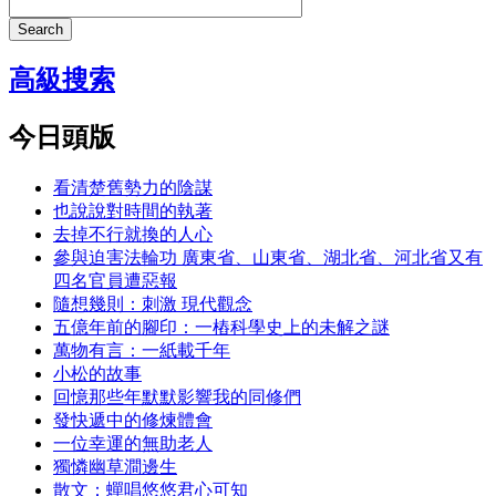
Search
高級搜索
今日頭版
看清楚舊勢力的陰謀
也說說對時間的執著
去掉不行就換的人心
參與迫害法輪功 廣東省、山東省、湖北省、河北省又有
四名官員遭惡報
隨想幾則：刺激 現代觀念
五億年前的腳印：一樁科學史上的未解之謎
萬物有言：一紙載千年
小松的故事
回憶那些年默默影響我的同修們
發快遞中的修煉體會
一位幸運的無助老人
獨憐幽草澗邊生
散文：蟬唱悠悠君心可知