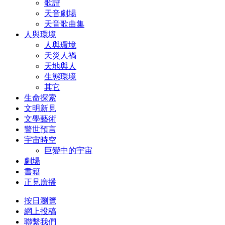
歌譜
天音劇場
天音歌曲集
人與環境
人與環境
天災人禍
天地與人
生態環境
其它
生命探索
文明新見
文學藝術
警世預言
宇宙時空
巨變中的宇宙
劇場
書籍
正見廣播
按日瀏覽
網上投稿
聯繫我們