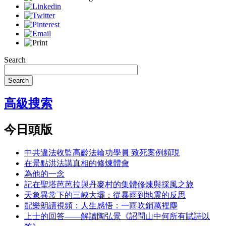
Search
Search
高級搜索
今日頭版
中共違法收監高齡法輪功學員 致死案例頻現
在景點洪法講真相的修煉體會
為他的一念
記在聖塔芭芭拉與丹麥村的集體修煉與採風之旅
天象異常下的三峽大壩：從暴雨到地震的反思
配樂朗讀視頻：人生感悟：一雨吹銷萬裡塵
上士的回答——解讀陶弘景《詔問山中何所有賦詩以