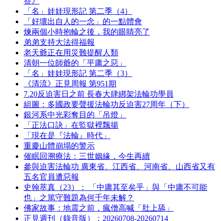
答》
「名」娃娃現形記 第二季（4）
「好壞出自人的一念」的一點體會
煉兩個小時抱輪之後，我的眼睛亮了
弟弟支持大法得福報
老天爺正在用災難提醒人類
清朝一位師爺的「平庸之惡」
「名」娃娃現形記 第二季（3）
《清流》正見周報 第951期
7.20反迫害日之前 長春大肆綁架法輪功學員
組圖：多國政要聲援法輪功反迫害27周年（下）
銀河系中光彩奪目的「吊燈」
「正法口訣」在監獄裡飄揚
「現在是『法輪』時代」
重慶山體崩塌的警示
催眠回溯療法：三世姻緣，今生再續
參與迫害法輪功 廣東省、江西省、河南省、山西省又有
五名官員遭惡報
史翰萃真（23）： 「中庸其至矣乎」與「中庸不可能
也」之篤守難題為何千年未解？
佛家故事：地震之前，瘋僧高喊「肚上舔」
正見週刊（錄音版）：20260708-20260714