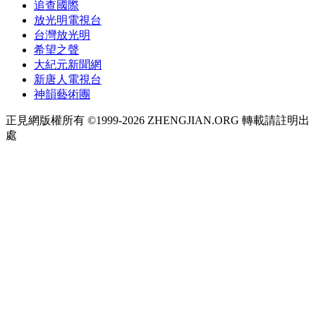
追查國際
放光明電視台
台灣放光明
希望之聲
大紀元新聞網
新唐人電視台
神韻藝術團
正見網版權所有 ©1999-2026 ZHENGJIAN.ORG 轉載請註明出
處