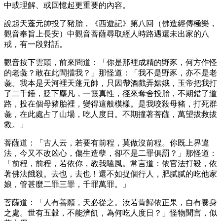
中或理解、或回憶起更重要的內容。
說起天蓬元帥投了豬胎，《西遊記》第八回（佛造經傳極樂，
觀音奉旨上長安）中觀音菩薩尋取經人時路遇還未出家的八
戒，有一段對話。
觀音按下雲頭，前來問道：「你是那裡成精的野豕，何方作怪
的老彘？敢在此間擋我？」那怪道：「我不是野豕，亦不是老
彘。我本是天河裡天蓬元帥，只因帶酒戲弄嫦娥，玉帝把我打
了二千錘，貶下塵凡，一靈真性，徑來奪舍投胎，不期錯了道
路，投在個母豬胎裡，變得這般模樣。是我咬殺母豬，打死群
彘，在此處占了山場，吃人度日。不期撞著菩薩，萬望拔救拔
救。」
菩薩道：「古人云，若要有前程，莫做沒前程。你既上界違
法，今又不改凶心，傷生造孽，卻不是二罪俱罰？」那怪道：
「前程，前程，若依你，教我嗑風。常言道：依官法打殺，依
著佛法餓殺。去也，去也！還不如捉個行人，肥膩膩的吃他家
娘，管甚麼二罪三罪，千罪萬罪。」
菩薩道：「人有善願，天必從之。汝若肯歸依正果，自有養身
之處。世有五穀，不能濟飢，為何吃人度日？」怪物聞言，似