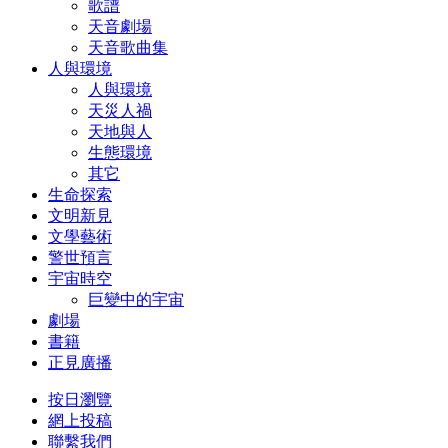
歌譜
天音劇場
天音歌曲集
人與環境
人與環境
天災人禍
天地與人
生態環境
其它
生命探索
文明新見
文學藝術
警世預言
宇宙時空
巨變中的宇宙
劇場
書籍
正見廣播
按日瀏覽
網上投稿
聯繫我們