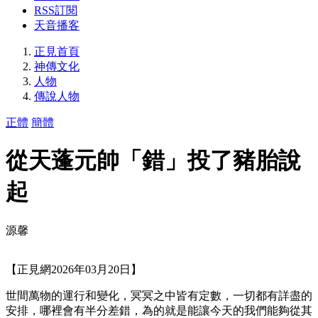
RSS訂閱
天音播客
正見首頁
神傳文化
人物
傳說人物
正體
簡體
從天蓬元帥「錯」投了豬胎說
起
源馨
【正見網2026年03月20日】
世間萬物的運行和變化，冥冥之中皆有定數，一切都有詳盡的
安排，哪裡會有半分差錯，為的就是能讓今天的我們能夠從其