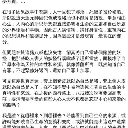
夢方覺。…
在很多因果故事中都講，人一旦犯了邪淫，死後多投於豬胎。
所以說這天蓬元帥因犯色戒投豬胎也不能算是錯投。畢竟相由
心生，人內心的所思所想都直接影響著生命的去處和自己所處
的外界環境和事物。因此古人講慎獨，講修身養性，重視內在
的思想境界和道德提升，因為這些才是最現實，最實在的部
分。
但問題在於這豬八戒也沒失憶，卻真將自己當成個豬臉的妖
怪，把那些吃人害人的妖怪行噹噹成了理所當然，而模糊了自
己原本作為天神的本性和來源。就像菩薩所言，既然知道自己
有罪，不趕緊修好返回，還給自己罪上加罪。
可見這塵世真是迷，套上個豬皮就以為自己是豬，套上個人皮
就以為自己是人了，在不知不覺中被污染掩埋著自己生命的本
真特性和來源。在之後的西行路上，八戒幾次說著要回高老
莊，要清閒要享受的這些人心人念不也都是忘記本心和來源的
寫照嗎？
我是誰？從哪裡來？到哪裡去？若能看到自己生命的來源，或
許就能知曉自己生命的意義和去向，或許就能走出這迷中造業
還業的無盡苦海。其實，在《西遊記》中這師徒四人的來源也