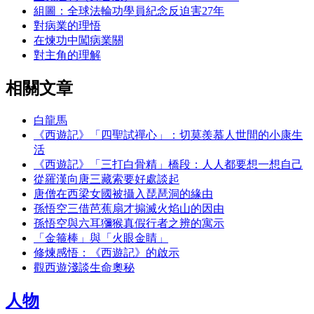
組圖：全球法輪功學員紀念反迫害27年
對病業的理悟
在煉功中闖病業關
對主角的理解
相關文章
白龍馬
《西遊記》「四聖試禪心」：切莫羨慕人世間的小康生
活
《西遊記》「三打白骨精」橋段：人人都要想一想自己
從羅漢向唐三藏索要好處談起
唐僧在西梁女國被攝入琵琶洞的緣由
孫悟空三借芭蕉扇才搧滅火焰山的因由
孫悟空與六耳獼猴真假行者之辨的寓示
「金箍棒」與「火眼金睛」
修煉感悟：《西遊記》的啟示
觀西遊淺談生命奧秘
人物