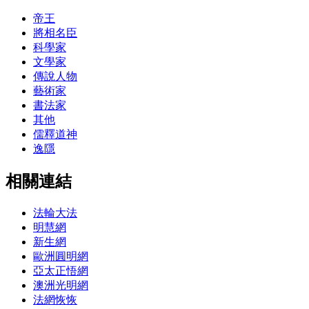
帝王
將相名臣
科學家
文學家
傳說人物
藝術家
書法家
其他
儒釋道神
逸隱
相關連結
法輪大法
明慧網
新生網
歐洲圓明網
亞太正悟網
澳洲光明網
法網恢恢