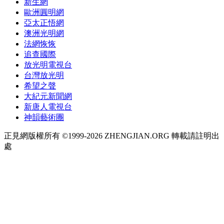
新生網
歐洲圓明網
亞太正悟網
澳洲光明網
法網恢恢
追查國際
放光明電視台
台灣放光明
希望之聲
大紀元新聞網
新唐人電視台
神韻藝術團
正見網版權所有 ©1999-2026 ZHENGJIAN.ORG 轉載請註明出
處