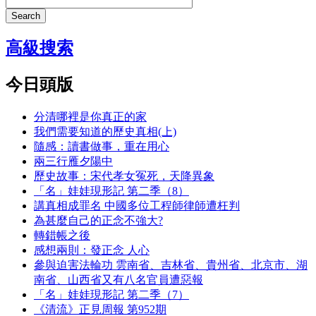
Search
高級搜索
今日頭版
分清哪裡是你真正的家
我們需要知道的歷史真相(上)
隨感：讀書做事，重在用心
兩三行雁夕陽中
歷史故事：宋代孝女冤死，天降異象
「名」娃娃現形記 第二季（8）
講真相成罪名 中國多位工程師律師遭枉判
為甚麼自己的正念不強大?
轉錯帳之後
感想兩則：發正念 人心
參與迫害法輪功 雲南省、吉林省、貴州省、北京市、湖
南省、山西省又有八名官員遭惡報
「名」娃娃現形記 第二季（7）
《清流》正見周報 第952期