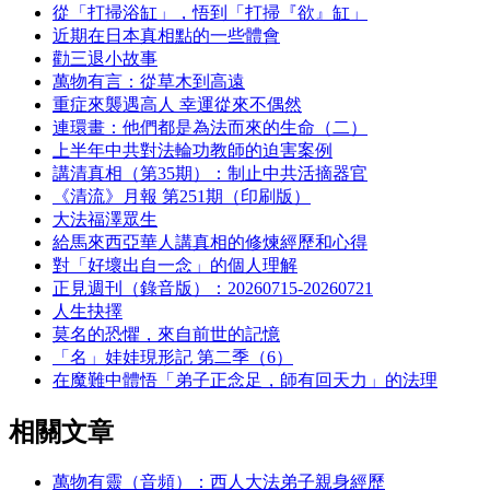
從「打掃浴缸」，悟到「打掃『欲』缸」
近期在日本真相點的一些體會
勸三退小故事
萬物有言：從草木到高遠
重症來襲遇高人 幸運從來不偶然
連環畫：他們都是為法而來的生命（二）
上半年中共對法輪功教師的迫害案例
講清真相（第35期）：制止中共活摘器官
《清流》月報 第251期（印刷版）
大法福澤眾生
給馬來西亞華人講真相的修煉經歷和心得
對「好壞出自一念」的個人理解
正見週刊（錄音版）：20260715-20260721
人生抉擇
莫名的恐懼，來自前世的記憶
「名」娃娃現形記 第二季（6）
在魔難中體悟「弟子正念足，師有回天力」的法理
相關文章
萬物有靈（音頻）：西人大法弟子親身經歷