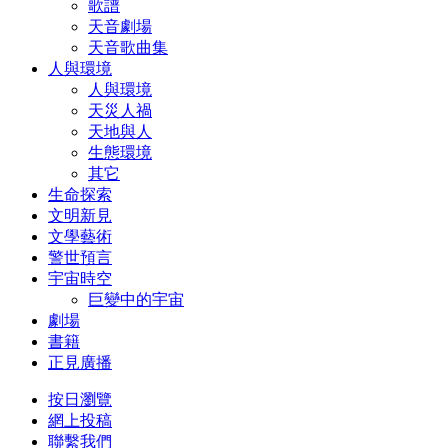
歌譜
天音劇場
天音歌曲集
人與環境
人與環境
天災人禍
天地與人
生態環境
其它
生命探索
文明新見
文學藝術
警世預言
宇宙時空
巨變中的宇宙
劇場
書籍
正見廣播
按日瀏覽
網上投稿
聯繫我們