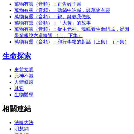
萬物有靈（音頻）：正告蚊子書
萬物有靈（音頻）：聽鍋中吶喊，談萬物有靈
萬物有靈（音頻）：鍋、鏟教我做飯
萬物有靈（音頻）：「大黃」的故事
萬物有靈（音頻）：從主元神、魂魄看生命組成，從因
果業報說六道輪迴 （上、下集）
萬物有靈（音頻）：和行李箱的對話（上集）（下集）
生命探索
史前文明
元神不滅
人體修煉
其它
生物醫學
相關連結
法輪大法
明慧網