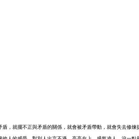
。
矛盾，就擺不正與矛盾的關係，就會被矛盾帶動，就會失去修煉
慮他人的感受，對別人出言不遜，高高在上，盛氣凌人，沒一點