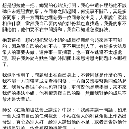
想是想拉他一把，總覺的心結沒打開，我心中還在埋怨他不該
聽信未經證實的事，在同修之間起鬨，何況事不關己，真是多
管閒事；另一方面我也埋怨另一位同修沒主見，人家說什麼就
相信什麼，當然我自己要內省的部份我也查找過，我覺的事不
關他們，他們要不在中間攪和，我自己知道怎麼解決。
抱著這樣一顆心想把學法小組的成員從新組合起來是不可能
的，因為我自己的心結不去，更不用談別人了。有好多大法及
常人的事要去做，這件事一直擱著，也一直在逃避不太想處
理。現在我終於有點空閒的時間挪出來思考思考問題出在哪裡
了。
我似乎悟明了，問題就出在自己身上，不管同修是什麼心態，
我不能一方面帶著成見看待同修，一方面又想要幫助同修站起
來。我首先得誠心的去包容同修，更何況他是新學員，來不來
我們的學法小組，他有權選擇自己的路，然而我對他的成見不
放才是大問題。
師父《在新加坡法會上講法》中說：「我經常講一句話，如果
一個人沒有自己的任何觀念，不站在個人的利益角度上作為出
發點，真心為別人好，給別人講出他的不足，或者是告訴他什
麼樣是對的，他會被感動得流淚。 」