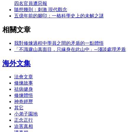
四名官員遭惡報
隨想幾則：刺激 現代觀念
五億年前的腳印：一樁科學史上的未解之謎
相關文章
我對修煉過程中學員之間的矛盾的一點體悟
「不識廬山真面目，只緣身在此山中」─淺談處理矛盾
海外文集
法會文章
修煉故事
祛病健身
修煉體悟
神奇經歷
其它
小弟子園地
正念正行
迫害真相