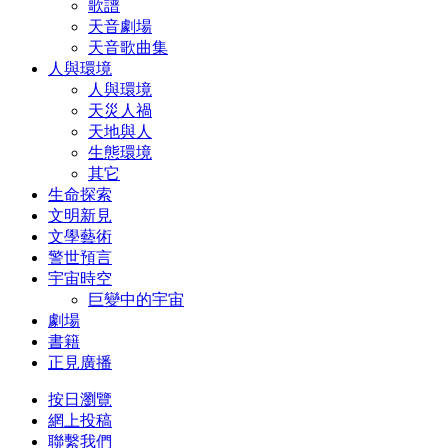
歌譜
天音劇場
天音歌曲集
人與環境
人與環境
天災人禍
天地與人
生態環境
其它
生命探索
文明新見
文學藝術
警世預言
宇宙時空
巨變中的宇宙
劇場
書籍
正見廣播
按日瀏覽
網上投稿
聯繫我們