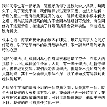
我和同修也有一點矛盾，這種矛盾似乎是彼此缺少共識，時間
久了，為了避免干擾，我們選擇以逃避來回應。從法上理解：
矛盾的產生一定有彼此要提高的地方，選擇逃避並非根本解決
之道，因為該認識提高的地方不會因為逃避就可免除。有位同
修為了逃避矛盾，接連換了好幾個讀書會及煉功點，問題還是
沒有解決。
根本之道，應該正視矛盾的原因在哪兒，最好是當事人之間好
好溝通。以下想舉自己的親身經驗為例，談一談自己遇到矛盾
時的心態。
我們的學法小組成員因為心性有漏被邪惡鑽了空子，在常人的
挑撥下，小組成員發生矛盾，因此，有一陣子學法小組暫停學
法，後來經過交流，我們決定恢復學法。但是並不是所有的成
員都到齊，其中一位新學員學法不深，跌了跟頭沒有認識到要
趕快爬起來。
矛盾發生在我們學法小組的三個成員之間，我是其中一個。時
至今日我覺的大家都還有點心結。我修煉已經一段時間了，並
沒有把它看成很嚴重的事情，可對這新學員來說，他似乎摔的
不輕。我覺的自己有責任拉他一把。