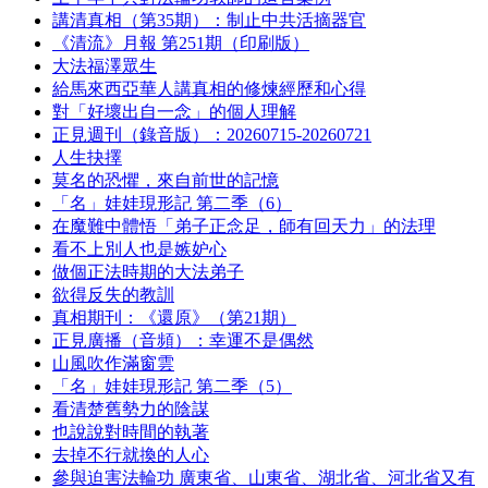
講清真相（第35期）：制止中共活摘器官
《清流》月報 第251期（印刷版）
大法福澤眾生
給馬來西亞華人講真相的修煉經歷和心得
對「好壞出自一念」的個人理解
正見週刊（錄音版）：20260715-20260721
人生抉擇
莫名的恐懼，來自前世的記憶
「名」娃娃現形記 第二季（6）
在魔難中體悟「弟子正念足，師有回天力」的法理
看不上別人也是嫉妒心
做個正法時期的大法弟子
欲得反失的教訓
真相期刊：《還原》（第21期）
正見廣播（音頻）：幸運不是偶然
山風吹作滿窗雲
「名」娃娃現形記 第二季（5）
看清楚舊勢力的陰謀
也說說對時間的執著
去掉不行就換的人心
參與迫害法輪功 廣東省、山東省、湖北省、河北省又有