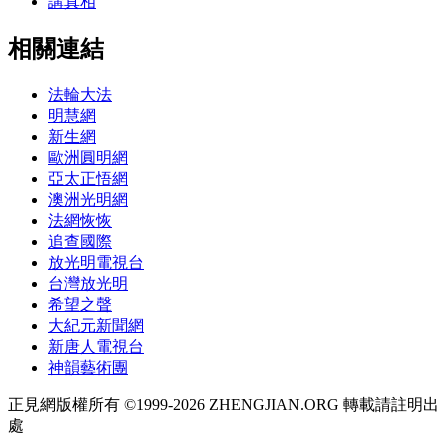
講真相
相關連結
法輪大法
明慧網
新生網
歐洲圓明網
亞太正悟網
澳洲光明網
法網恢恢
追查國際
放光明電視台
台灣放光明
希望之聲
大紀元新聞網
新唐人電視台
神韻藝術團
正見網版權所有 ©1999-2026 ZHENGJIAN.ORG 轉載請註明出
處