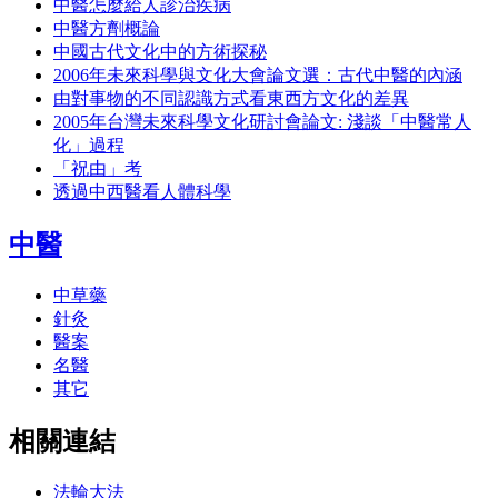
中醫怎麼給人診治疾病
中醫方劑概論
中國古代文化中的方術探秘
2006年未來科學與文化大會論文選：古代中醫的內涵
由對事物的不同認識方式看東西方文化的差異
2005年台灣未來科學文化研討會論文: 淺談「中醫常人
化」過程
「祝由」考
透過中西醫看人體科學
中醫
中草藥
針灸
醫案
名醫
其它
相關連結
法輪大法