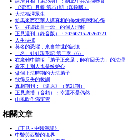
講清真相（第35期）：制止中共活摘器官
《清流》月報 第251期（印刷版）
大法福澤眾生
給馬來西亞華人講真相的修煉經歷和心得
對「好壞出自一念」的個人理解
正見週刊（錄音版）：20260715-20260721
人生抉擇
莫名的恐懼，來自前世的記憶
「名」娃娃現形記 第二季（6）
在魔難中體悟「弟子正念足，師有回天力」的法理
看不上別人也是嫉妒心
做個正法時期的大法弟子
欲得反失的教訓
真相期刊：《還原》（第21期）
正見廣播（音頻）：幸運不是偶然
山風吹作滿窗雲
相關文章
《正見 • 中醫漫談》
中醫與西醫的境界