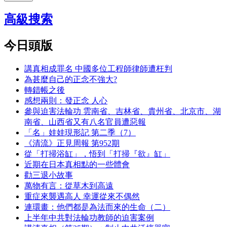
高級搜索
今日頭版
講真相成罪名 中國多位工程師律師遭枉判
為甚麼自己的正念不強大?
轉錯帳之後
感想兩則：發正念 人心
參與迫害法輪功 雲南省、吉林省、貴州省、北京市、湖
南省、山西省又有八名官員遭惡報
「名」娃娃現形記 第二季（7）
《清流》正見周報 第952期
從「打掃浴缸」，悟到「打掃『欲』缸」
近期在日本真相點的一些體會
勸三退小故事
萬物有言：從草木到高遠
重症來襲遇高人 幸運從來不偶然
連環畫：他們都是為法而來的生命（二）
上半年中共對法輪功教師的迫害案例