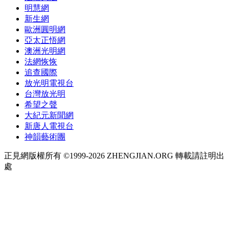
明慧網
新生網
歐洲圓明網
亞太正悟網
澳洲光明網
法網恢恢
追查國際
放光明電視台
台灣放光明
希望之聲
大紀元新聞網
新唐人電視台
神韻藝術團
正見網版權所有 ©1999-2026 ZHENGJIAN.ORG 轉載請註明出
處