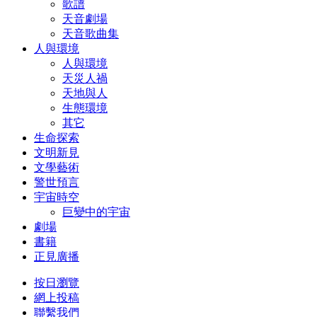
歌譜
天音劇場
天音歌曲集
人與環境
人與環境
天災人禍
天地與人
生態環境
其它
生命探索
文明新見
文學藝術
警世預言
宇宙時空
巨變中的宇宙
劇場
書籍
正見廣播
按日瀏覽
網上投稿
聯繫我們