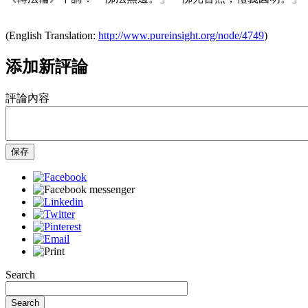
(English Translation:
http://www.pureinsight.org/node/4749
)
添加新評論
評論內容
保存
Search
Search