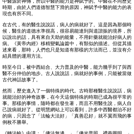
中醫源於神傳，所以中醫的能力是神賦予的。中醫在不同歷史
時期，由於人們道德智慧下滑的原因，神賦予中醫的能力的表
現也有所不同。
在古代，有的醫生說說話，病人的病就好了。這是因為那個時
候，醫生的道德水準很高，很容易能達到與道諧振的境界，所
以說出的話，具有來自天助的能量，不用針藥就能治好病人的
病。《黃帝內經》移精變氣論篇中，有類似的描述。但從其描
述來看，那時，人們也只是知道有那樣的方法而已，並沒有介
紹具體的運用方法。
時至今日，被中西結合、大力普及的中醫，能力幾乎到了與西
醫不分仲伯的地步。古人說說話，病就好的事例，只能被當做
古代神話故事了。
然而，歷史進入了一個特殊的時代。古時那種醫生說說話，病
就能治好的神奇故事，在今天這個特殊的時期已成為很平常的
事。那樣的事情，隨時都在發生著，而且不用醫生說，病人自
己說病就好了。從明慧網站上可以看到，許多中西醫都治不好
的病，只因念了「法輪大法好」「真善忍好」就不翼而飛的事
例枚不勝舉。
《轉法輪》中講：「佛法無邊。」「佛光普照，禮義圓明。」