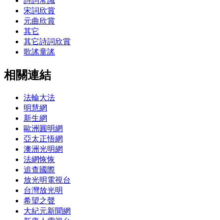
詩詞常識
宋詞欣賞
元曲欣賞
其它
其它詩詞欣賞
歌謠童謠
相關連結
法輪大法
明慧網
新生網
歐洲圓明網
亞太正悟網
澳洲光明網
法網恢恢
追查國際
放光明電視台
台灣放光明
希望之聲
大紀元新聞網