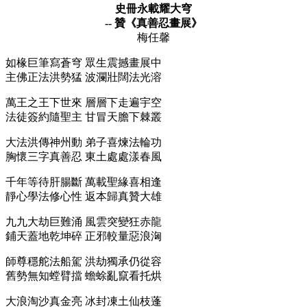
史冊永載耀大穹
-- 贊《真善忍畫展》
梅任馨
如椽巨筆寫蒼穹 眾生震撼畫展中
主佛正法洪勢猛 波瀾壯闊法光溶
萬王之王下世來 層層下走遍宇空
法徒簽約隨聖主 甘冒天膽下棘叢
大法洪傳神州動 弟子喜煉法輪功
胸懷三字真善忍 東土處處漾春風
千年等待肝腸斷 萬載聖緣喜相逢
靜心學法修心性 返本歸真贊大雄
九九大劫巨難涌 風雲突變狂赤龍
鋪天蓋地乾坤碎 正邪較量惡浪洶
師尊穩舵法船駕 洪劫獨承仍從容
舊勢無知螳臂擋 蟾蜍亂竄看托烘
大浪淘沙真金亮 冰封凍土仙枝蓬