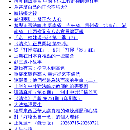
講真相成罪名 中國多位工程師律師遭枉判
為甚麼自己的正念不強大?
轉錯帳之後
感想兩則：發正念 人心
參與迫害法輪功 雲南省、吉林省、貴州省、北京市、湖
南省、山西省又有八名官員遭惡報
「名」娃娃現形記 第二季（7）
《清流》正見周報 第952期
從「打掃浴缸」，悟到「打掃『欲』缸」
近期在日本真相點的一些體會
勸三退小故事
萬物有言：從草木到高遠
重症來襲遇高人 幸運從來不偶然
連環畫：他們都是為法而來的生命（二）
上半年中共對法輪功教師的迫害案例
講清真相（第35期）：制止中共活摘器官
《清流》月報 第251期（印刷版）
大法福澤眾生
給馬來西亞華人講真相的修煉經歷和心得
對「好壞出自一念」的個人理解
正見週刊（錄音版）：20260715-20260721
人生抉擇