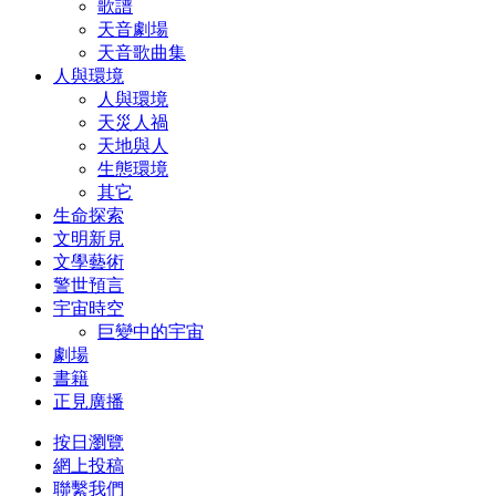
歌譜
天音劇場
天音歌曲集
人與環境
人與環境
天災人禍
天地與人
生態環境
其它
生命探索
文明新見
文學藝術
警世預言
宇宙時空
巨變中的宇宙
劇場
書籍
正見廣播
按日瀏覽
網上投稿
聯繫我們