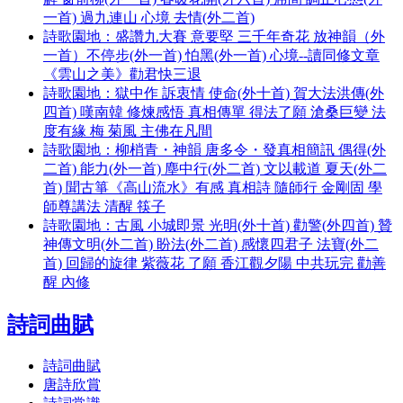
一首) 過九連山 心境 去情(外二首)
詩歌園地：盛讚九大賽 意要堅 三千年奇花 放神韻（外
一首）不停步(外一首) 怕黑(外一首) 心境--讀同修文章
《雲山之美》勸君快三退
詩歌園地：獄中作 訴衷情 使命(外十首) 賀大法洪傳(外
四首) 嘆南韓 修煉感悟 真相傳單 得法了願 滄桑巨變 法
度有緣 梅 菊風 主佛在凡間
詩歌園地：柳梢青・神韻 唐多令・發真相簡訊 偶得(外
二首) 能力(外一首) 塵中行(外二首) 文以載道 夏天(外二
首) 聞古箏《高山流水》有感 真相詩 隨師行 金剛固 學
師尊講法 清醒 筷子
詩歌園地：古風 小城即景 光明(外十首) 勸警(外四首) 贊
神傳文明(外二首) 盼法(外二首) 感懷四君子 法寶(外二
首) 回歸的旋律 紫薇花 了願 香江觀夕陽 中共玩完 勸善
醒 內修
詩詞曲賦
詩詞曲賦
唐詩欣賞