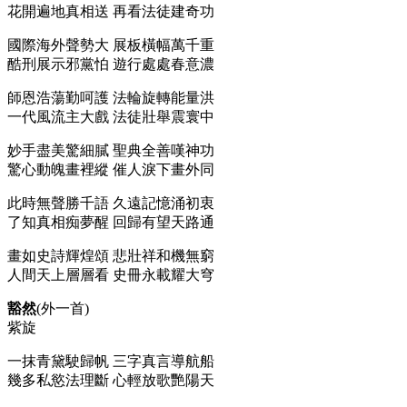
花開遍地真相送 再看法徒建奇功
國際海外聲勢大 展板橫幅萬千重
酷刑展示邪黨怕 遊行處處春意濃
師恩浩蕩勤呵護 法輪旋轉能量洪
一代風流主大戲 法徒壯舉震寰中
妙手盡美驚細膩 聖典全善嘆神功
驚心動魄畫裡縱 催人淚下畫外同
此時無聲勝千語 久遠記憶涌初衷
了知真相痴夢醒 回歸有望天路通
畫如史詩輝煌頌 悲壯祥和機無窮
人間天上層層看 史冊永載耀大穹
豁然
(外一首)
紫旋
一抹青黛駛歸帆 三字真言導航船
幾多私慾法理斷 心輕放歌艷陽天