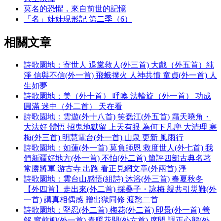
莫名的恐懼，來自前世的記憶
「名」娃娃現形記 第二季（6）
相關文章
詩歌園地：寄世人 退黨救人(外三首) 大戲（外五首）純
淨 信與不信(外一首) 飛蛾撲火 人神共憤 童貞(外一首) 人
生如夢
詩歌園地：美（外十首） 呼喚 法輪旋（外一首） 功成
圓滿 迷中（外二首） 天在看
詩歌園地：雲遊(外十八首) 笑蠢江(外五首) 霜天曉角・
大法好 體悟 招鬼地獄留 上天有眼 為何下凡塵 大清理 寒
梅(外三首) 明慧電台(外一首) 山泉 更新 風雨行
詩歌園地：如蓮(外一首) 莫負師恩 救度世人(外七首) 我
們新疆好地方(外一首) 不怕(外二首) 簡評四部古典名著
常勝將軍 游古寺 出路 看正見網文章(外兩首) 淨
詩歌園地：雲台山感悟(組詩) 沐浴(外三首) 春夏秋冬
【外四首】走出來(外二首) 採桑子・詠梅 親共引災難(外
一首) 講真相偶感 贈出獄同修 渡愁二首
詩歌園地：堅忍(外二首) 梅花(外二首) 即景(外一首) 善
解 窗前柳(外一首) 春暖花開(外六首) 席間 調正心態(外