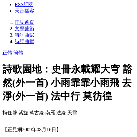
RSS訂閱
天音播客
正見首頁
文學藝術
詩詞曲賦
詩詞曲賦
正體
簡體
詩歌園地：史冊永載耀大穹 豁
然(外一首) 小雨霏霏小雨飛 去
淨(外一首) 法中行 莫彷徨
梅任馨 紫旋 萬古緣 南雁 法緣 天雪
【正見網2009年08月16日】