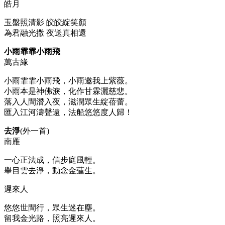
皓月
玉盤照清影 皎皎綻笑顏
為君融光撒 夜送真相還
小雨霏霏小雨飛
萬古緣
小雨霏霏小雨飛，小雨邀我上紫薇。
小雨本是神佛淚，化作甘霖灑慈悲。
落入人間潛入夜，滋潤眾生綻蓓蕾。
匯入江河濤聲遠，法船悠悠度人歸！
去淨
(外一首)
南雁
一心正法成，信步庭風輕。
舉目雲去淨，動念金蓮生。
遲來人
悠悠世間行，眾生迷在塵。
留我金光路，照亮遲來人。