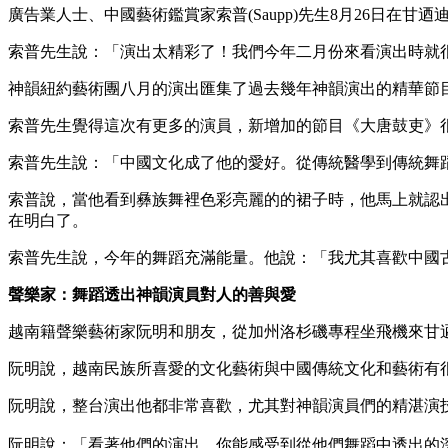
廣告業人士、中國藝術鑑賞家索普(Saupp)先生8月26日
索普先生說：「演出太精彩了！我們今年二月份來看演出時就
神韻紐約藝術團八月的演出匯集了過去幾年神韻演出的精華節
索普先生覺得這次有更多的演員，新增加的節目《大唐鼓吏》
索普先生說：「中國文化成了他的愛好。從傳統醫學到傳統舞
索普說，當他看到彝族舞裡色彩亮麗的的裙子時，他馬上就認
在明白了。
索普先生說，今年的舞蹈充滿能量。他說：「我尤其喜歡中國
聲樂家：舞蹈透出神韻演員對人的善與愛
越南籍聲樂藝術家阮明和朋友，從加州洛杉磯專程坐飛機來甘
阮明說，越南民族所喜愛的文化藝術與中國傳統文化和藝術有
阮明說，整台演出他都非常喜歡，尤其對神韻演員們的精湛演
阮明說：「看著他們的演出，你能感受到從他們舞蹈中透出的