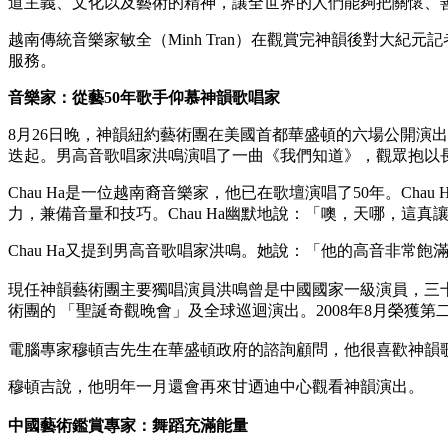
道主義、文化以及藝術的精神，讓全世界的人們能夠把關懷、
越南傳統音樂家敏全（Minh Tran）在觀賞完神韻後對大
服務。
音樂家：從藝50年歌手仰慕神韻歌唱家
8月26日晚，神韻紐約藝術團在美國首都華盛頓的六場公開演
迭起。男高音歌唱家洪鳴演唱了一曲《我們知道》，觀眾抱以
Chau Ha是一位越南裔音樂家，他已在歌壇演唱了50年。C
力，兼備音量和技巧。Chau Ha幽默地說：「噢，天哪，這真
Chau Ha又提到男高音歌唱家洪鳴。她說：「他的高音非常
現任神韻藝術團主要獨唱演員洪鳴曾是中國國家一級演員，三十
術團的 「聖誕奇觀晚會」及全球巡迴演出。2008年8月榮獲
電腦專家穆頓吉先生在華盛頓政府的諮詢顧問，他很喜歡神韻
穆頓吉說，他明年一月還會再來甘迺迪中心觀看神韻演出。
中國藝術鑑賞專家：舞蹈充滿能量