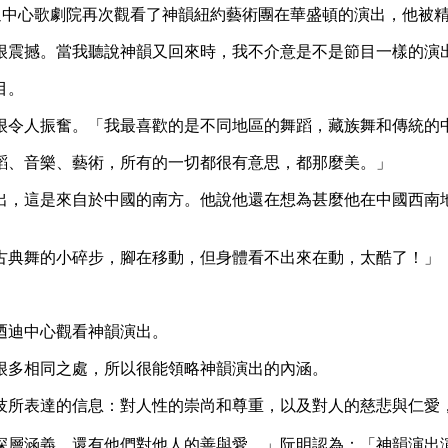
在甘迺迪中心歌劇院再次觀看了神韻紐約藝術團在華盛頓的演出，他
很震撼。當我聽說神韻又回來時，我不介意是不是節目一樣的演
目。
很令人振奮。「我最喜歡的是不同地區的舞蹈，藏族舞和傳統的
蹈、音樂、藝術，所有的一切都很有意思，都那麼美。」
出，這是來自於中國的南方。他說他還在想為甚麼他在中國西南
古典舞的小碎步，腳在移動，但身體看不出來在動，太酷了！」
迺迪中心觀看神韻演出。
很多相同之處，所以很能領略神韻演出的內涵。
技所表達的信息：對人性的崇尚和尊重，以及對人的慈悲與仁愛
深層涵義，還有他們對他人的善與愛。」阮明認為：「神韻演出