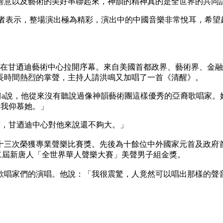
善意以及藝術的美好串聯起來，神韻的精神真的是全世界的共同
紀元記者表示，整場演出極為精彩，演出中的中國音樂非常悅耳，
出在甘迺迪藝術中心拉開序幕。來自美國首都政界、藝術界、金
長時間熱烈的掌聲，主持人請洪鳴又加唱了一首《清醒》。
hau Ha說，他從來沒有聽說過像神韻藝術團這樣優秀的亞裔歌
讓我仰慕她。」
飽滿，甘迺迪中心對他來說還不夠大。」
三次榮獲專業聲樂比賽獎。先後為十餘位中外國家元首及政府首
第二屆新唐人「全世界華人聲樂大賽」美聲男子組金獎。
歌唱家們的演唱。他說：「我很震驚，人竟然可以唱出那樣的聲