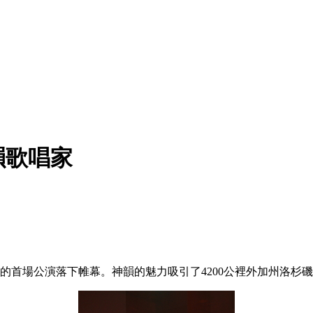
韻歌唱家
劇廳的首場公演落下帷幕。神韻的魅力吸引了4200公裡外加州洛