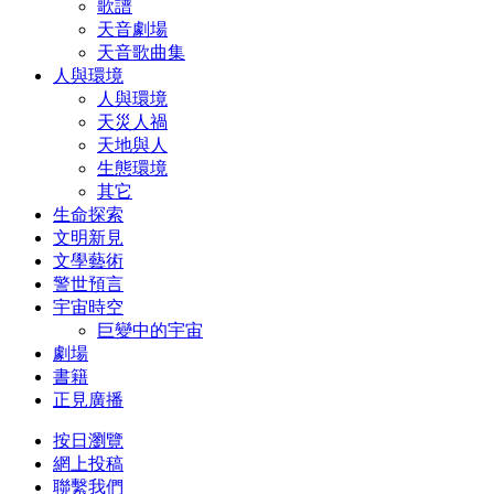
歌譜
天音劇場
天音歌曲集
人與環境
人與環境
天災人禍
天地與人
生態環境
其它
生命探索
文明新見
文學藝術
警世預言
宇宙時空
巨變中的宇宙
劇場
書籍
正見廣播
按日瀏覽
網上投稿
聯繫我們