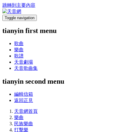
跳轉到主要內容
Toggle navigation
tianyin first menu
歌曲
樂曲
歌譜
天音劇場
天音歌曲集
tianyin second menu
編輯信箱
返回正見
天音網首頁
樂曲
民族樂曲
打擊樂