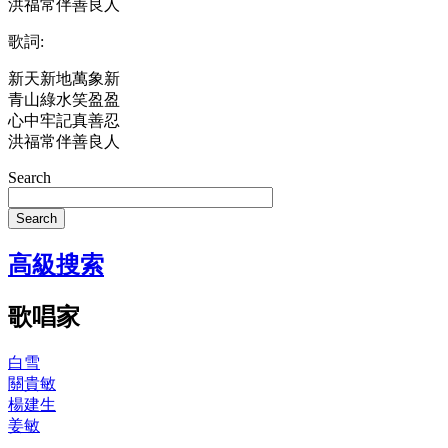
洪福常伴善良人
歌詞:
新天新地萬象新
青山綠水笑盈盈
心中牢記真善忍
洪福常伴善良人
Search
Search
高級搜索
歌唱家
白雪
關貴敏
楊建生
姜敏