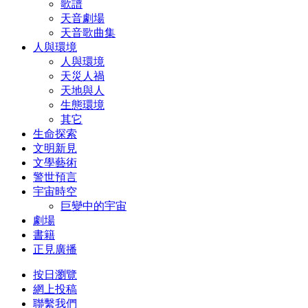
歌譜
天音劇場
天音歌曲集
人與環境
人與環境
天災人禍
天地與人
生態環境
其它
生命探索
文明新見
文學藝術
警世預言
宇宙時空
巨變中的宇宙
劇場
書籍
正見廣播
按日瀏覽
網上投稿
聯繫我們