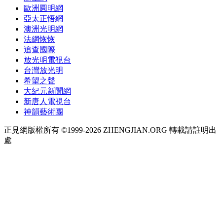
歐洲圓明網
亞太正悟網
澳洲光明網
法網恢恢
追查國際
放光明電視台
台灣放光明
希望之聲
大紀元新聞網
新唐人電視台
神韻藝術團
正見網版權所有 ©1999-2026 ZHENGJIAN.ORG 轉載請註明出
處