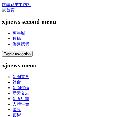
跳轉到主要內容
zjnews second menu
萬年曆
投稿
聯繫我們
Toggle navigation
zjnews menu
新聞首頁
社會
新聞評論
新天文志
新五行志
人體生命
環境
藝術