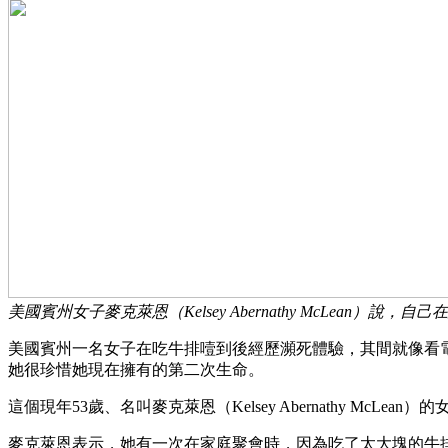
美國賓州女子麥克萊恩（Kelsey Abernathy McLean）
美國賓州一名女子在吃牛排噎到後經歷瀕死體驗，其間就像看
她很珍惜她現在擁有的第二次生命。
這個現年53歲、名叫麥克萊恩（Kelsey Abernathy M
麥克萊恩表示，她有一次在家庭聚會時，因為吃了太大塊的牛排而噎到