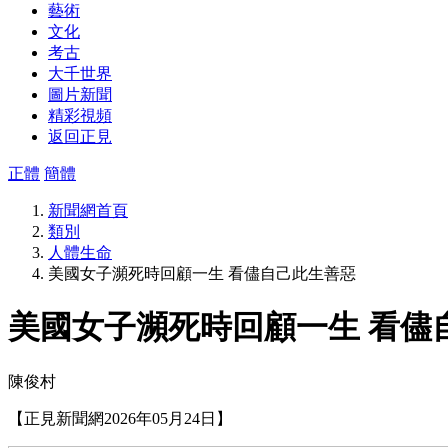
藝術
文化
考古
大千世界
圖片新聞
精彩視頻
返回正見
正體
簡體
新聞網首頁
類別
人體生命
美國女子瀕死時回顧一生 看儘自己此生善惡
美國女子瀕死時回顧一生 看儘
陳俊村
【正見新聞網2026年05月24日】