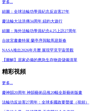
更多...
組圖：全球法輪功學員紀念反迫害27年
慶法輪大法洪傳34周年 紐約大遊行
組圖：海外法輪功學員紀念4.25上訪27周年
台故宮書畫特展 蘭亭序與駿馬迎新春
NASA推出2026年月曆 展現罕見宇宙景觀
【圖解】居家必備的應急生存物資儲備清單
精彩視頻
更多...
慶神韻20周年 神韻藝術品推20幅全新藝術版畫
法輪功反迫害27周年：全球多國政要聲援（視頻）