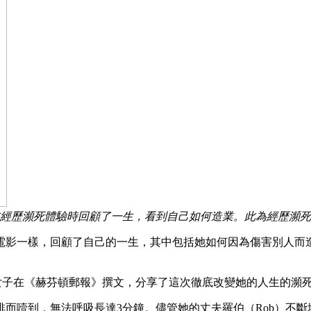
說，自己在經歷瀕死體驗時回顧了一生，看到自己如何造業。此為經歷瀕死體驗
電影一樣，回顧了自己的一生，其中包括她如何因為傷害別人而
cLean）的女子在《赫芬頓郵報》撰文，分享了這次徹底改變她的人生的瀕
，無法呼吸長達3分鐘。儘管她的丈夫羅伯（Rob）不斷地為她施行