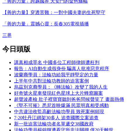
「善的力量」跨越國界 天安門的金色條幅
【善的力量】穿透苦難：一對中國夫妻的生死堅守
「善的力量」震撼心靈：長春305電視插播
三界
今日頭版
講真相成罪名 中國多位工程師律師遭枉判
報告：AI自動生成假身份 騙真人批准惡意程序
波蘭裔學員：法輪功給我平靜堅定的力量
上半年中共對法輪功教師的迫害案例
烏茲別克裔學員：《轉法輪》改變了我的人生
好奇號火星車發現紅色星球上大片蜂窩圖案
超聲波產檢 肚子裡寶寶聽到爸爸問候聲笑了 畫面熱傳
《堅不可摧》悉尼首映爆滿 民眾明真相受感動
中共違法收監高齡法輪功學員 致死案例頻現
7·20牡丹江綁架30多人 追查國際立案追查
新一批迫害法輪功者名單遞交38國政府
法輪功學員楊錦輝遭看守所非法關押 僅20天離世