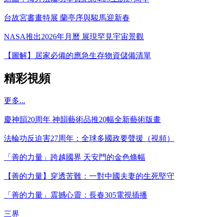
台故宮書畫特展 蘭亭序與駿馬迎新春
NASA推出2026年月曆 展現罕見宇宙景觀
【圖解】居家必備的應急生存物資儲備清單
精彩視頻
更多...
慶神韻20周年 神韻藝術品推20幅全新藝術版畫
法輪功反迫害27周年：全球多國政要聲援（視頻）
「善的力量」跨越國界 天安門的金色條幅
【善的力量】穿透苦難：一對中國夫妻的生死堅守
「善的力量」震撼心靈：長春305電視插播
三界