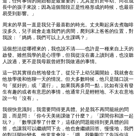
道，任何事情的開始都是最重要的，尤其是對於年幼、尚在成
長中的孩子來說；因為這個階段正是性格形成的時候，也最容
易受到影響。」
周末的早晨一直是我兒子最喜歡的時光。丈夫剛起床去煮咖啡
沒多久，兒子就會走進我們的房間，爬到床上爸爸的位置，對
我說：「媽媽，我們可以上人生課嗎？」
這個想法從哪裡來的，我也說不清——也許是一種來自上天的
啟發。雖然我學的是心理學，但我從沒在書上讀到過，也沒聽
人說過，更不是我母親曾經對我做過的事情。
這一切其實很自然地發生了。從兒子上幼兒園開始，我就會在
他放學後和他聊一天的情況。但大多數時候，他只是隨口說一
句「挺好的」或「還行」。如果我再多問一點，比如有沒有發
生有趣的或者有意思的事情，他通常只是輕輕地、不太在意地
說一句「沒有」。
我很快意識到，我需要問得更具體。於是我不再問籠統的問
題，而是問：「你今天美術課做了什麼？」「課間你和誰一起
玩？」「數學課學了什麼？」這樣的問題能得到更具體的回
答，也讓我可以繼續問下去，他也會繼續回答。慢慢地，我們
的對話開始變多，他常常會說：「哦，我剛剛忘了告訴你這