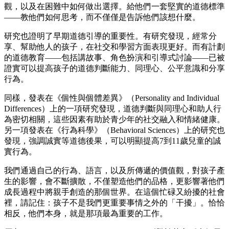
觀，以及在困難中如何做出選擇。給他們一套堅實的道德標準
——教他們如何思考，而不僅僅是告訴他們該想什麼。
研究也證明了早期道德引導的重要性。有研究發現，經常分
享、幫助他人的孩子，在社交和學習方面表現更好。而有計劃
的道德教育——包括講故事、角色扮演和引導式討論——已被
證實可以提高孩子的道德判斷能力、同理心、公平意識和分享
行為。
同樣，發表在《個性與個體差異》（Personality and Individual
Differences）上的一項研究發現，道德判斷與同理心和助人行
為密切相關，這些因素有助於青少年的社交融入和情緒健康。
另一項發表在《行為科學》（Behavioral Sciences）上的研究也
發現，強調誠實等道德後果，可以明顯提高7到11歲兒童的誠
實行為。
我們通過自己的行為、語言，以及所傳遞的價值觀，對孩子產
生的影響，會不斷擴散，不僅塑造他們的品格，更影響著他們
成長過程中將親手創造的那個世界。在這個忙碌又紛擾的社會
裡，請記住：孩子不是我們更重要事情之外的「干擾」。恰恰
相反，他們本身，就是那項最為重要的工作。