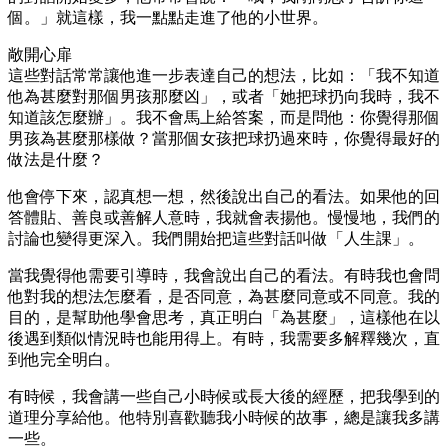
個。」就這樣，我一點點走進了他的小世界。
敞開心扉
這些對話常常讓他進一步表達自己的想法，比如：「我不知道
他為甚麼對那個男孩那麼凶」，或者「她把球扔向我時，我不
知道該怎麼辦」。我不會馬上給答案，而是問他：你覺得那個
男孩為甚麼那樣做？當那個女孩把球扔過來時，你覺得最好的
做法是什麼？
他會停下來，認真想一想，然後說出自己的看法。如果他的回
答體貼、善良或善解人意時，我就會表揚他。慢慢地，我們的
討論也變得更深入。我們開始把這些對話叫做「人生課」。
當我覺得他需要引導時，我會說出自己的看法。有時我也會問
他對我的想法怎麼看，是否同意，為甚麼同意或不同意。我的
目的，是幫助他學會思考，真正明白「為甚麼」，這樣他在以
後遇到類似情況時也能用得上。有時，我需要多解釋幾次，直
到他完全明白。
有時候，我會講一些自己小時候或長大後的經歷，把我學到的
道理分享給他。他特別喜歡聽我小時候的故事，總是讓我多講
一些。