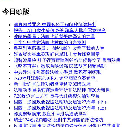
今日頭版
講真相成罪名 中國多位工程師律師遭枉判
報告：AI自動生成假身份 騙真人批准惡意程序
波蘭裔學員：法輪功給我平靜堅定的力量
上半年中共對法輪功教師的迫害案例
烏茲別克裔學員：《轉法輪》改變了我的人生
好奇號火星車發現紅色星球上大片蜂窩圖案
超聲波產檢 肚子裡寶寶聽到爸爸問候聲笑了 畫面熱傳
《堅不可摧》悉尼首映爆滿 民眾明真相受感動
中共違法收監高齡法輪功學員 致死案例頻現
7·20牡丹江綁架30多人 追查國際立案追查
新一批迫害法輪功者名單遞交38國政府
法輪功學員楊錦輝遭看守所非法關押 僅20天離世
7.20反迫害日之前 長春大肆綁架法輪功學員
組圖：多國政要聲援法輪功反迫害27周年（下）
組圖：多國政要聲援法輪功反迫害27周年（上）
颱風襲擊廣東 多座水庫泄洪造成洪災
瑞士124名議員聯署 反對中共跨國鎮壓法輪功
反迫害27年 東京法輪功學員燭光悼念 吁制止中共迫害