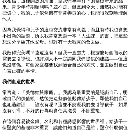
我相信，這種開放的溝通，是我們早年打下的基礎帶來的結
果。青少年時期順利嗎？並不是。但直到今天，雖然我可能有
些偏心，我的兒子依然擁有非常善良的心，也能很深刻地理解
他人。
因為我覺得和兒子的這種交流非常有意義，而且有時我也會想
不出新的話題，所以我常常想寫一本「人生課」的書，把這些
想法分享給其他父母。也許有一天我真的會去做。
我做得完美嗎？遠遠沒有！但我一直盡力，根據他每個階段的
需要去引導他。也許別人不一定認同我們提供的建議——但這
也沒關係。每個家庭都要找到適合自己的方式，並去做對自己
而言正確的事情。
我們創造的世界
常言道：「美德始於家庭。」我認為最重要的是認識自己，明
確自己的價值觀，然後把這些價值觀傳給孩子。即使我們自己
也犯過錯誤——誰沒有呢？這並不妨礙我們去引導孩子；如果
沒有引導，不好的行為就會任其滋長，不斷重複。
在這個容易被金錢、名利和各種誘惑影響的世界裡，給孩子一
個堅實的基礎非常重要：讓他們知道自己是誰，堅守什麼價值