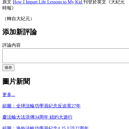
原文
How I Impart Life Lessons to My Kid
刊登於英文《大紀元
時報》
（轉自大紀元）
添加新評論
評論內容
保存
圖片新聞
更多...
組圖：全球法輪功學員紀念反迫害27年
慶法輪大法洪傳34周年 紐約大遊行
組圖：海外法輪功學員紀念4.25上訪27周年