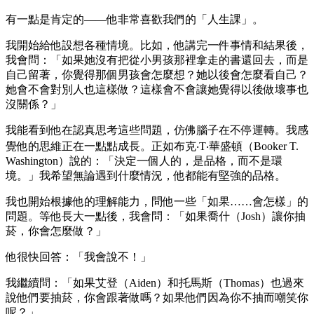
有一點是肯定的——他非常喜歡我們的「人生課」。
我開始給他設想各種情境。比如，他講完一件事情和結果後，
我會問：「如果她沒有把從小男孩那裡拿走的書還回去，而是
自己留著，你覺得那個男孩會怎麼想？她以後會怎麼看自己？
她會不會對別人也這樣做？這樣會不會讓她覺得以後做壞事也
沒關係？」
我能看到他在認真思考這些問題，仿佛腦子在不停運轉。我感
覺他的思維正在一點點成長。正如布克‧T‧華盛頓（Booker T.
Washington）說的：「決定一個人的，是品格，而不是環
境。」我希望無論遇到什麼情況，他都能有堅強的品格。
我也開始根據他的理解能力，問他一些「如果……會怎樣」的
問題。等他長大一點後，我會問：「如果喬什（Josh）讓你抽
菸，你會怎麼做？」
他很快回答：「我會說不！」
我繼續問：「如果艾登（Aiden）和托馬斯（Thomas）也過來
說他們要抽菸，你會跟著做嗎？如果他們因為你不抽而嘲笑你
呢？」