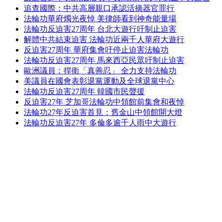
追查國際：中共高層親口承認活摘器官罪行
法輪功華府燭光夜悼 美律師看到神奇能量場
法輪功反迫害27周年 台北大遊行吁制止迫害
解體中共結束迫害 法輪功近兩千人華府大遊行
反迫害27周年 華府集會吁停止迫害法輪功
法輪功反迫害27周年 馬來西亞民眾吁制止迫害
歐洲議員：捍衛「真善忍」 全力支持法輪功
美議員在國會表彰退黨運動及全球退黨中心
法輪功反迫害27周年 韓國市民聲援
反迫害27年 芝加哥法輪功中領館前集會和夜悼
法輪功27年反迫害首見：舊金山中領館開大燈
法輪功反迫害27年 多倫多逾千人雨中大遊行