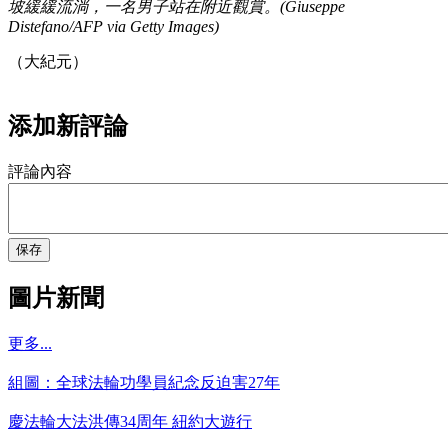
坡緩緩流淌，一名男子站在附近觀賞。(Giuseppe
Distefano/AFP via Getty Images)
（大紀元）
添加新評論
評論內容
保存
圖片新聞
更多...
組圖：全球法輪功學員紀念反迫害27年
慶法輪大法洪傳34周年 紐約大遊行