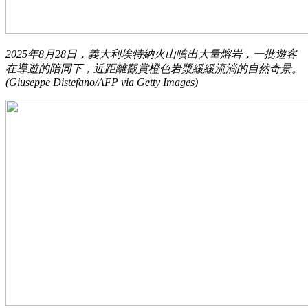
2025年8月28日，義大利埃特納火山噴出大量熔岩，一批遊客
在導遊的陪同下，近距離觀賞橙色岩漿緩緩流淌的自然奇景。
(Giuseppe Distefano/AFP via Getty Images)