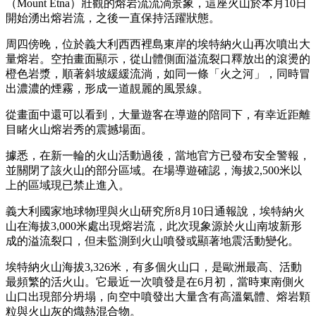
（Mount Etna）壯觀的熔岩流流淌景象，這座火山於本月10日
開始湧出熔岩流，之後一直保持活躍狀態。
周四傍晚，位於義大利西西裡島東岸的埃特納火山再次噴出大
量熔岩。空拍畫面顯示，從山體側面溢流裂口釋放出的滾燙的
橙色岩漿，順著斜坡緩緩流淌，如同一條「火之河」，同時冒
出濃濃的煙霧，形成一道靚麗的風景線。
從畫面中還可以看到，大量遊客在導遊的陪同下，有幸近距離
目睹火山熔岩秀的震撼場面。
據悉，在新一輪的火山活動過後，當地官方已發布安全警報，
並關閉了該火山的部分區域。在場導遊確認，海拔2,500米以
上的區域現已禁止進入。
義大利國家地球物理與火山研究所8月10日通報說，埃特納火
山在海拔3,000米處出現熔岩流，此次現象源於火山南坡新形
成的溢流裂口，但未監測到火山噴發或顯著地震活動變化。
埃特納火山海拔3,326米，有多個火山口，是歐洲最高、活動
最頻繁的活火山。它最近一次噴發是在6月初，當時東南側火
山口出現部分坍塌，向空中噴發出大量含有高溫氣體、熔岩顆
粒與火山灰的熾熱混合物。