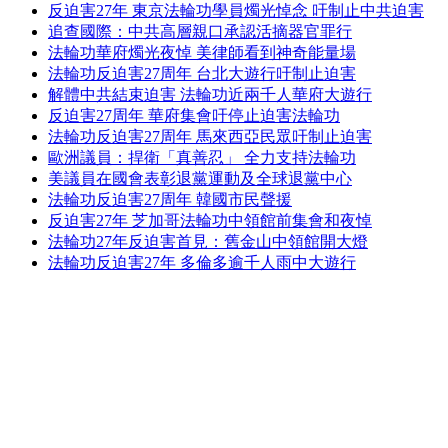
反迫害27年 東京法輪功學員燭光悼念 吁制止中共迫害
追查國際：中共高層親口承認活摘器官罪行
法輪功華府燭光夜悼 美律師看到神奇能量場
法輪功反迫害27周年 台北大遊行吁制止迫害
解體中共結束迫害 法輪功近兩千人華府大遊行
反迫害27周年 華府集會吁停止迫害法輪功
法輪功反迫害27周年 馬來西亞民眾吁制止迫害
歐洲議員：捍衛「真善忍」 全力支持法輪功
美議員在國會表彰退黨運動及全球退黨中心
法輪功反迫害27周年 韓國市民聲援
反迫害27年 芝加哥法輪功中領館前集會和夜悼
法輪功27年反迫害首見：舊金山中領館開大燈
法輪功反迫害27年 多倫多逾千人雨中大遊行