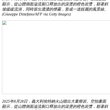
顯示，從山體側面溢流裂口釋放出的滾燙的橙色岩漿，順著斜
坡緩緩流淌，同時冒出濃濃的煙霧，形成一道靚麗的風景線。
(Giuseppe Distefano/AFP via Getty Images)
2025年8月28日，義大利埃特納火山噴出大量熔岩。空拍畫面
顯示，從山體側面溢流裂口釋放出的滾燙的橙色岩漿，順著斜