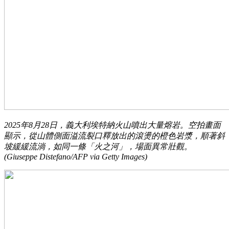
2025年8月28日，義大利埃特納火山噴出大量熔岩。空拍畫面
顯示，從山體側面溢流裂口釋放出的滾燙的橙色岩漿，順著斜
坡緩緩流淌，如同一條「火之河」，場面異常壯觀。
(Giuseppe Distefano/AFP via Getty Images)