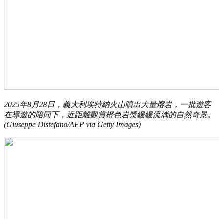
2025年8月28日，義大利埃特納火山噴出大量熔岩，一批遊客
在導遊的陪同下，近距離觀賞橙色岩漿緩緩流淌的自然奇景。
(Giuseppe Distefano/AFP via Getty Images)