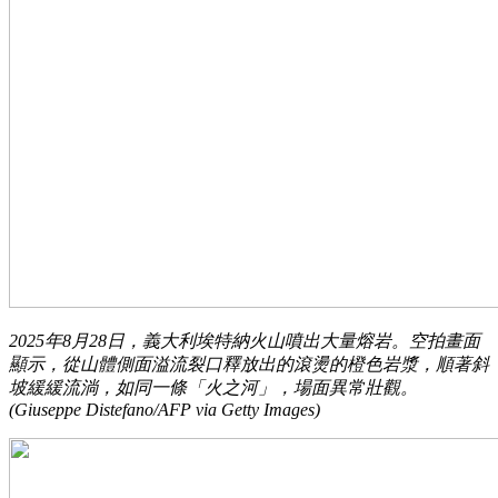
2025年8月28日，義大利埃特納火山噴出大量熔岩。空拍畫面
顯示，從山體側面溢流裂口釋放出的滾燙的橙色岩漿，順著斜
坡緩緩流淌，如同一條「火之河」，場面異常壯觀。
(Giuseppe Distefano/AFP via Getty Images)