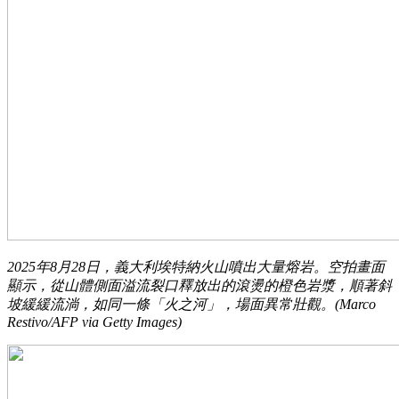
2025年8月28日，義大利埃特納火山噴出大量熔岩。空拍畫面
顯示，從山體側面溢流裂口釋放出的滾燙的橙色岩漿，順著斜
坡緩緩流淌，如同一條「火之河」，場面異常壯觀。(Marco
Restivo/AFP via Getty Images)