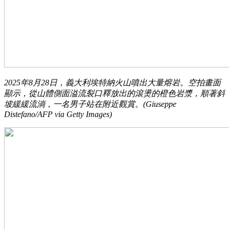
2025年8月28日，義大利埃特納火山噴出大量熔岩。空拍畫面
顯示，從山體側面溢流裂口釋放出的滾燙的橙色岩漿，順著斜
坡緩緩流淌，一名男子站在附近觀賞。(Giuseppe
Distefano/AFP via Getty Images)