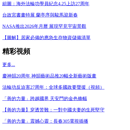
組圖：海外法輪功學員紀念4.25上訪27周年
台故宮書畫特展 蘭亭序與駿馬迎新春
NASA推出2026年月曆 展現罕見宇宙景觀
【圖解】居家必備的應急生存物資儲備清單
精彩視頻
更多...
慶神韻20周年 神韻藝術品推20幅全新藝術版畫
法輪功反迫害27周年：全球多國政要聲援（視頻）
「善的力量」跨越國界 天安門的金色條幅
【善的力量】穿透苦難：一對中國夫妻的生死堅守
「善的力量」震撼心靈：長春305電視插播