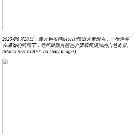
2025年8月28日，義大利埃特納火山噴出大量熔岩，一批遊客
在導遊的陪同下，近距離觀賞橙色岩漿緩緩流淌的自然奇景。
(Marco Restivo/AFP via Getty Images)