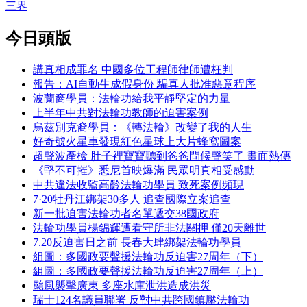
三界
今日頭版
講真相成罪名 中國多位工程師律師遭枉判
報告：AI自動生成假身份 騙真人批准惡意程序
波蘭裔學員：法輪功給我平靜堅定的力量
上半年中共對法輪功教師的迫害案例
烏茲別克裔學員：《轉法輪》改變了我的人生
好奇號火星車發現紅色星球上大片蜂窩圖案
超聲波產檢 肚子裡寶寶聽到爸爸問候聲笑了 畫面熱傳
《堅不可摧》悉尼首映爆滿 民眾明真相受感動
中共違法收監高齡法輪功學員 致死案例頻現
7·20牡丹江綁架30多人 追查國際立案追查
新一批迫害法輪功者名單遞交38國政府
法輪功學員楊錦輝遭看守所非法關押 僅20天離世
7.20反迫害日之前 長春大肆綁架法輪功學員
組圖：多國政要聲援法輪功反迫害27周年（下）
組圖：多國政要聲援法輪功反迫害27周年（上）
颱風襲擊廣東 多座水庫泄洪造成洪災
瑞士124名議員聯署 反對中共跨國鎮壓法輪功