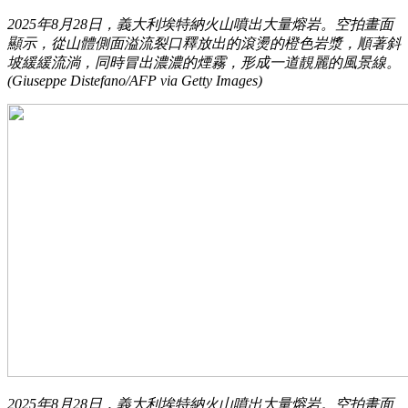
2025年8月28日，義大利埃特納火山噴出大量熔岩。空拍畫面
顯示，從山體側面溢流裂口釋放出的滾燙的橙色岩漿，順著斜
坡緩緩流淌，同時冒出濃濃的煙霧，形成一道靚麗的風景線。
(Giuseppe Distefano/AFP via Getty Images)
2025年8月28日，義大利埃特納火山噴出大量熔岩。空拍畫面