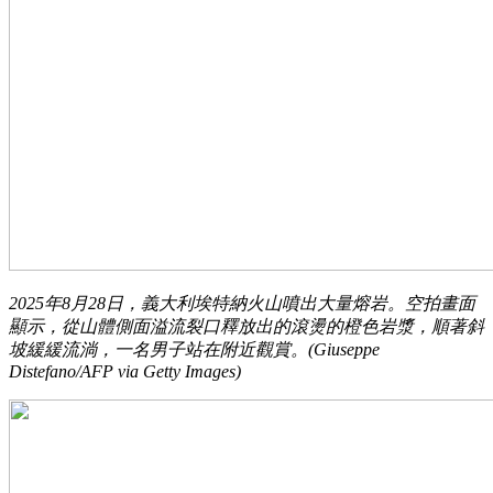
2025年8月28日，義大利埃特納火山噴出大量熔岩。空拍畫面
顯示，從山體側面溢流裂口釋放出的滾燙的橙色岩漿，順著斜
坡緩緩流淌，一名男子站在附近觀賞。(Giuseppe
Distefano/AFP via Getty Images)