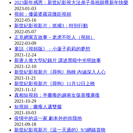
2023新年感恩：新世紀影視大法弟子恭祝師尊新年快樂
2023-01-03
視頻：優曇婆羅花微距視頻
2022-05-16
新世紀影視影片：抓捕3：特別行動
2022-05-07
正見網寓言故事－老虎不吃人（視頻）
2022-03-09
童話《視頻版》：小蓮子莉莉的夢想
2021-12-24
新唐人推大型紀錄片 講述黑暗中光明故事
2021-12-10
新世紀影視新片《尋狗》熱映 內涵深入人心
2021-11-21
新世紀影視新片《尋狗》11月12日上映
2021-11-12
真相短視頻：半癱瘓的越南女孩喜獲康復
2021-10-29
短視頻：癱瘓人邁雙腿
2021-10-03
疫情中的這一家 劇本外的你我他
2021-09-18
新世紀影視新片《這一天過的》9/3網絡首映