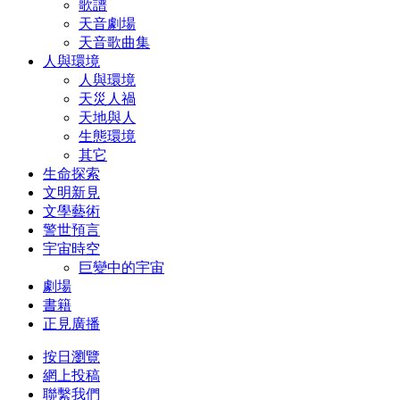
歌譜
天音劇場
天音歌曲集
人與環境
人與環境
天災人禍
天地與人
生態環境
其它
生命探索
文明新見
文學藝術
警世預言
宇宙時空
巨變中的宇宙
劇場
書籍
正見廣播
按日瀏覽
網上投稿
聯繫我們