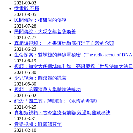
2021-09-03
微電影:不屈
2021-08-05
民間傳說：棋盤岩的傳說
2021-07-28
民間傳說：大災之年菩薩喚善
2021-07-27
真相短視頻：一本書讓她徹底打消了自殺的念頭
2021-06-23
生命探索：雙螺旋的無線電秘密（The radio secret of
2021-06-19
視頻：加拿大多個城鎮升旗、亮燈慶祝「世界法輪大法日
2021-05-30
少兒視頻：圓滾滾的謊言
2021-05-30
視頻：哈爾濱萬人集體煉法輪功
2021-05-02
紀念「四二五」詩朗誦：《永恆的希望》
2021-04-25
真相短視頻：古今瘟疫有前鑒 躲過劫難藏秘訣
2021-03-31
音樂視頻：唯願師尊笑
2021-02-10