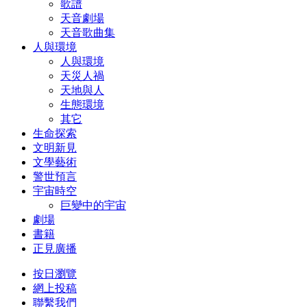
歌譜
天音劇場
天音歌曲集
人與環境
人與環境
天災人禍
天地與人
生態環境
其它
生命探索
文明新見
文學藝術
警世預言
宇宙時空
巨變中的宇宙
劇場
書籍
正見廣播
按日瀏覽
網上投稿
聯繫我們