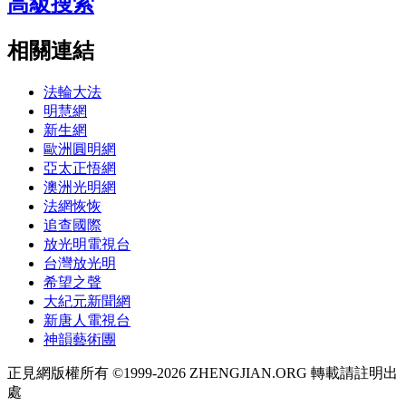
高級搜索
相關連結
法輪大法
明慧網
新生網
歐洲圓明網
亞太正悟網
澳洲光明網
法網恢恢
追查國際
放光明電視台
台灣放光明
希望之聲
大紀元新聞網
新唐人電視台
神韻藝術團
正見網版權所有 ©1999-2026 ZHENGJIAN.ORG 轉載請註明出
處