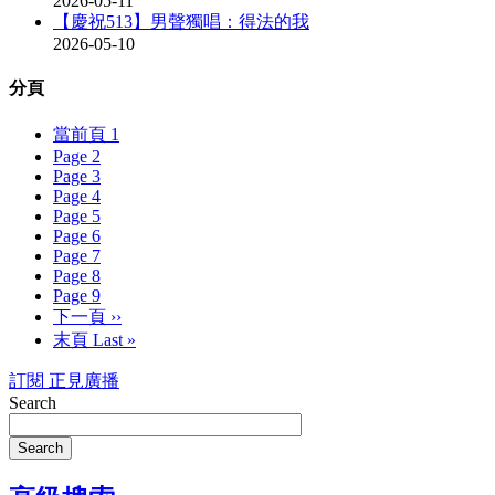
2026-05-11
【慶祝513】男聲獨唱：得法的我
2026-05-10
分頁
當前頁
1
Page
2
Page
3
Page
4
Page
5
Page
6
Page
7
Page
8
Page
9
下一頁
››
末頁
Last »
訂閱 正見廣播
Search
Search