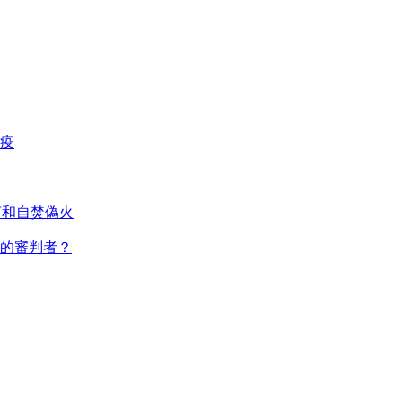
瘟疫
言和自焚偽火
後的審判者？