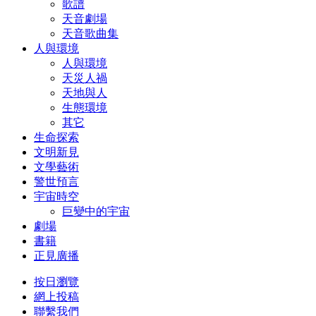
歌譜
天音劇場
天音歌曲集
人與環境
人與環境
天災人禍
天地與人
生態環境
其它
生命探索
文明新見
文學藝術
警世預言
宇宙時空
巨變中的宇宙
劇場
書籍
正見廣播
按日瀏覽
網上投稿
聯繫我們