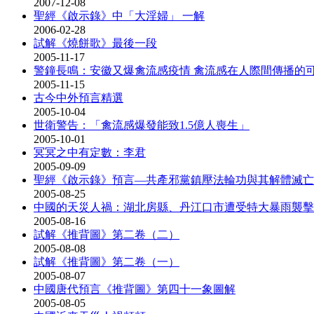
2007-12-08
聖經《啟示錄》中「大淫婦」 一解
2006-02-28
試解《燒餅歌》最後一段
2005-11-17
警鐘長鳴：安徽又爆禽流感疫情 禽流感在人際間傳播
2005-11-15
古今中外預言精選
2005-10-04
世衛警告：「禽流感爆發能致1.5億人喪生」
2005-10-01
冥冥之中有定數：李君
2005-09-09
聖經《啟示錄》預言―共產邪黨鎮壓法輪功與其解體滅亡
2005-08-25
中國的天災人禍：湖北房縣、丹江口市遭受特大暴雨襲擊
2005-08-16
試解《推背圖》第二卷（二）
2005-08-08
試解《推背圖》第二卷（一）
2005-08-07
中國唐代預言《推背圖》第四十一象圖解
2005-08-05