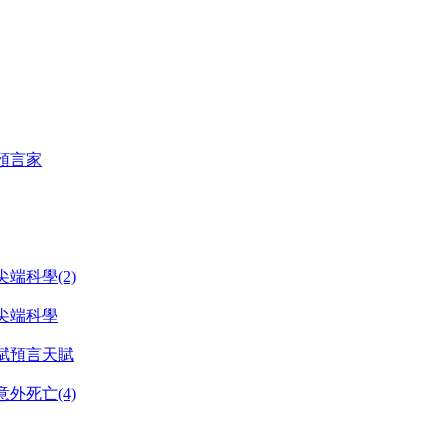
預言家
端科學(2)
尖端科學
賦預言天賦
外死亡(4)