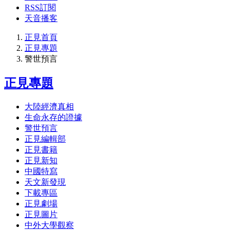
RSS訂閱
天音播客
正見首頁
正見專題
警世預言
正見專題
大陸經濟真相
生命永存的證據
警世預言
正見編輯部
正見書籍
正見新知
中國特寫
天文新發現
下載專區
正見劇場
正見圖片
中外大學觀察