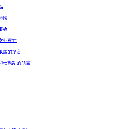
惱
煩惱
事故
意外死亡
俄國的預言
和杜勒斯的預言