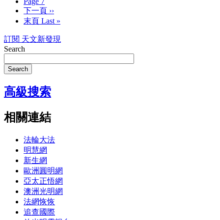
Page
7
下一頁
››
末頁
Last »
訂閱 天文新發現
Search
Search
高級搜索
相關連結
法輪大法
明慧網
新生網
歐洲圓明網
亞太正悟網
澳洲光明網
法網恢恢
追查國際