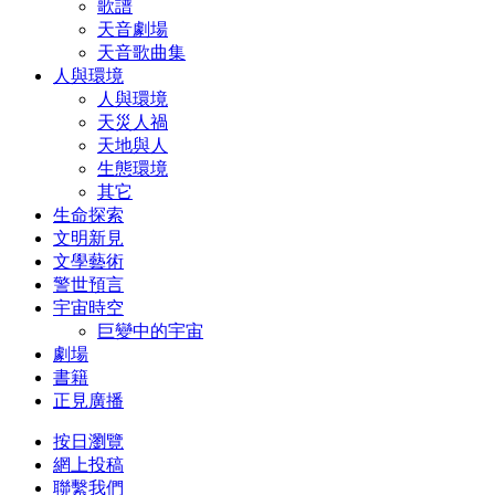
歌譜
天音劇場
天音歌曲集
人與環境
人與環境
天災人禍
天地與人
生態環境
其它
生命探索
文明新見
文學藝術
警世預言
宇宙時空
巨變中的宇宙
劇場
書籍
正見廣播
按日瀏覽
網上投稿
聯繫我們