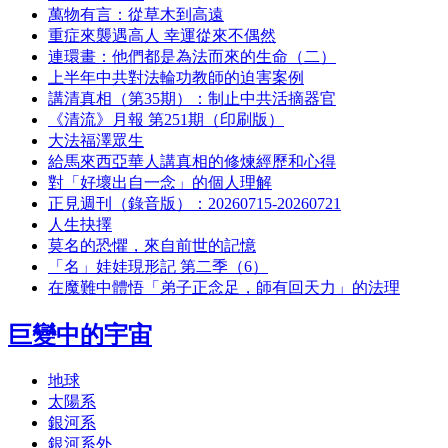
萬物有言：從草木到高遠
重症來襲遇高人 幸運從來不偶然
連環畫：他們都是為法而來的生命（二）
上半年中共對法輪功教師的迫害案例
講清真相（第35期）：制止中共活摘器官
《清流》月報 第251期（印刷版）
大法福澤眾生
給馬來西亞華人講真相的修煉經歷和心得
對「好壞出自一念」的個人理解
正見週刊（錄音版）：20260715-20260721
人生抉擇
莫名的恐懼，來自前世的記憶
「名」娃娃現形記 第二季（6）
在魔難中體悟「弟子正念足，師有回天力」的法理
巨變中的宇宙
地球
太陽系
銀河系
銀河系外