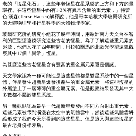
老的『恆星化石』，這些年老恆星在星系盤的上方和下方的暈
環裡。在這些恆星中約有1-2％有異常含量的重元素，」特蕾
色.漢森(Terese Hansen)解釋說，他是哥本哈根大學玻爾研究所
的天體物理學和行星科學的天體物理學家。
玻爾研究所的研究小組花了幾年時間，用歐洲南方天文台在智
利的巨型望遠鏡研究這些古老的恆星。為了了解這些重元素的
起源，他們又花了四年時間，用拉帕爾馬的北歐光學望遠鏡觀
察其中17個「異常」恆星。
為甚麼這些古老恆星含有豐富的重金屬元素還是個謎。
天文學家認為一種可能性是這些星體都是雙星系統中的一個星
體，伴星發生超新星爆發後產生的重金屬元素，將這些恆星的
外層塗上了一層薄薄的重金屬元素。但是觀察結果發現其中大
多數都不屬於雙星系統。
另一種觀點認為最早一代超新星爆發向不同方向射出重元素，
這些元素被帶到瀰漫在太空中的氣體雲中，然後這些氣體雲坍
縮形成了我們今天所看到的這些星星。但是這又與這些恆星的
最古老身份相矛盾。