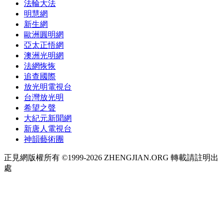
法輪大法
明慧網
新生網
歐洲圓明網
亞太正悟網
澳洲光明網
法網恢恢
追查國際
放光明電視台
台灣放光明
希望之聲
大紀元新聞網
新唐人電視台
神韻藝術團
正見網版權所有 ©1999-2026 ZHENGJIAN.ORG 轉載請註明出
處