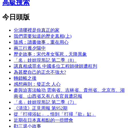
高級搜索
今日頭版
分清哪裡是你真正的家
我們需要知道的歷史真相(上)
隨感：讀書做事，重在用心
兩三行雁夕陽中
歷史故事：宋代孝女冤死，天降異象
「名」娃娃現形記 第二季（8）
講真相成罪名 中國多位工程師律師遭枉判
為甚麼自己的正念不強大?
轉錯帳之後
感想兩則：發正念 人心
參與迫害法輪功 雲南省、吉林省、貴州省、北京市、湖
南省、山西省又有八名官員遭惡報
「名」娃娃現形記 第二季（7）
《清流》正見周報 第952期
從「打掃浴缸」，悟到「打掃『欲』缸」
近期在日本真相點的一些體會
勸三退小故事