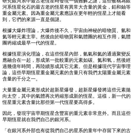
研究銀河系中最古老恆星時發現一個難解之謎，這些被稱為銀
河系恆星化石的最古老的恆星有異常大含量的黃金，鉑和鈾等
重金屬元素。因為重金屬元素應該在更年輕的恆星上才能看
到，它們的來源一直是個謎。
根據大爆炸理論，大爆炸後不久，宇宙由神秘的暗物質、氫和
氦等輕元素主宰。然後由於暗物質和氣體團的相互作用，氣體
團坍縮成最早一代的恆星。
根據恆星演化理論，在這些恆星內部，氫氣和氦的通過聚變反
應融合在一起，形成第一批較重的元素如碳、氮和氧，然後經
過幾億年時間，再陸續形成其它元素。但是根據現代宇宙學理
論，這些早期恆星重金屬元素的含量只有我們太陽重金屬元素
含量的千分之一。
大量重金屬元素形成於超新星爆發，超新星爆發將這些元素拋
向太空，其中的氣體再次坍縮形成新的恆星。這樣，新一代的
恆星重元素含量比那些第一代恆星要高得多。
因此，發現宇宙早期恆星含豐富的重元素非常意外。而且這些
早期恆星就在我們自己的銀河系。
「在銀河系外部也有從我們自己的星系的童年中存留下來的古