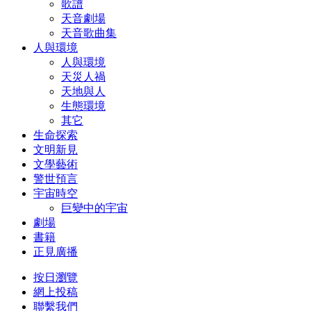
歌譜
天音劇場
天音歌曲集
人與環境
人與環境
天災人禍
天地與人
生態環境
其它
生命探索
文明新見
文學藝術
警世預言
宇宙時空
巨變中的宇宙
劇場
書籍
正見廣播
按日瀏覽
網上投稿
聯繫我們