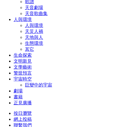
歌譜
天音劇場
天音歌曲集
人與環境
人與環境
天災人禍
天地與人
生態環境
其它
生命探索
文明新見
文學藝術
警世預言
宇宙時空
巨變中的宇宙
劇場
書籍
正見廣播
按日瀏覽
網上投稿
聯繫我們