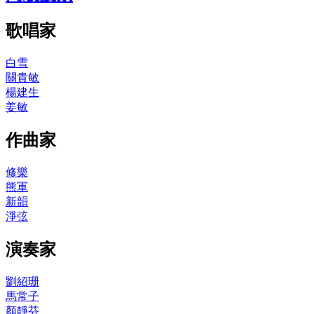
歌唱家
白雪
關貴敏
楊建生
姜敏
作曲家
修樂
熊軍
新韻
淨弦
演奏家
劉紹珊
馬常子
顏靜芬