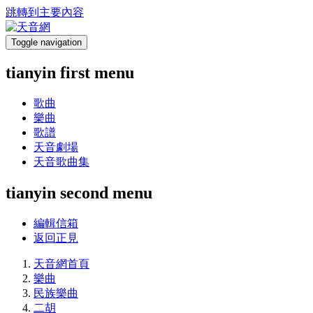
跳轉到主要內容
Toggle navigation
tianyin first menu
歌曲
樂曲
歌譜
天音劇場
天音歌曲集
tianyin second menu
編輯信箱
返回正見
天音網首頁
樂曲
民族樂曲
二胡