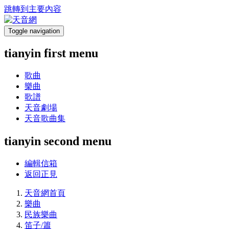
跳轉到主要內容
Toggle navigation
tianyin first menu
歌曲
樂曲
歌譜
天音劇場
天音歌曲集
tianyin second menu
編輯信箱
返回正見
天音網首頁
樂曲
民族樂曲
笛子/簫