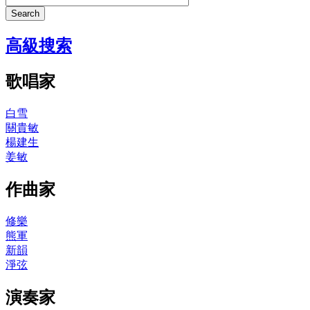
Search
高級搜索
歌唱家
白雪
關貴敏
楊建生
姜敏
作曲家
修樂
熊軍
新韻
淨弦
演奏家