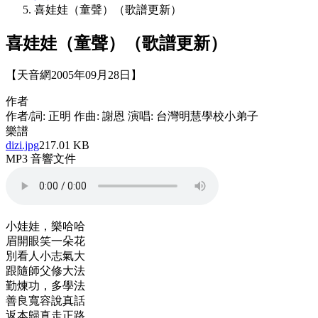
喜娃娃（童聲）（歌譜更新）
喜娃娃（童聲）（歌譜更新）
【天音網2005年09月28日】
作者
作者/詞: 正明 作曲: 謝恩 演唱: 台灣明慧學校小弟子
樂譜
dizi.jpg
217.01 KB
MP3 音響文件
小娃娃，樂哈哈
眉開眼笑一朵花
別看人小志氣大
跟隨師父修大法
勤煉功，多學法
善良寬容說真話
返本歸真走正路