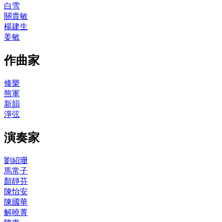
白雪
關貴敏
楊建生
姜敏
作曲家
修樂
熊軍
新韻
淨弦
演奏家
劉紹珊
馬常子
顏靜芬
陳怡安
陳國華
解曉菁